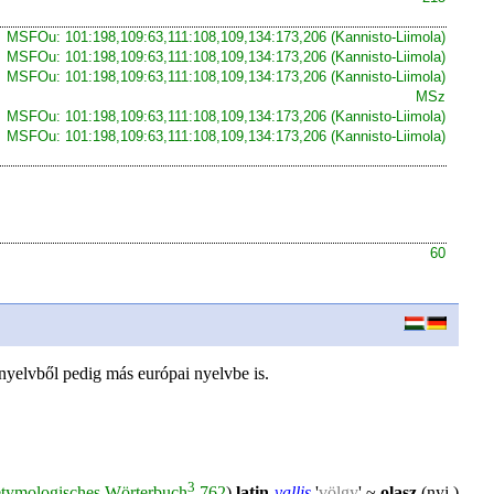
MSFOu: 101:198,109:63,111:108,109,134:173,206 (Kannisto-Liimola)
MSFOu: 101:198,109:63,111:108,109,134:173,206 (Kannisto-Liimola)
MSFOu: 101:198,109:63,111:108,109,134:173,206 (Kannisto-Liimola)
MSz
MSFOu: 101:198,109:63,111:108,109,134:173,206 (Kannisto-Liimola)
MSFOu: 101:198,109:63,111:108,109,134:173,206 (Kannisto-Liimola)
60
nyelvből pedig más európai nyelvbe is.
3
ymologisches Wörterbuch
762
)
latin
vallis
'
völgy
' ~
olasz
(nyj.)