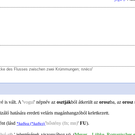
ecke des Flusses zwischen zwei Krümmungen; плëсо
'
 is vált. A '
vogul
' népnév az
osztják
ból átkerült az
orosz
ba, az
orosz
lizáló hatására eredeti veláris magánhangzóból keletkezett.
ént (lásd
'
nőstény (fn; mn)
'
FU
).
*
kaδ̕wa
(*
kaδ̕wɜ
)
olyó stb.
' jelentésének viszonyához vö. (
Meyer—Lübke, Romanisches et