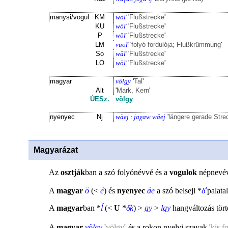
manysi/vogul
KM
wōľ
'
Flußstrecke
'
KU
wōľ
'
Flußstrecke
'
P
wōľ
'
Flußstrecke
'
LM
vuoľ
'
folyó fordulója; Flußkrümmung
'
So
wāľ
'
Flußstrecke
'
LO
wōľ
'
Flußstrecke
'
magyar
völgy
'
Tal
'
Alt
'
Mark, Kern
'
ÚESz.
völgy
nyenyec
Nj
wäej : jaχaw wäej
'
längere gerade Str
Magyarázat
Az
osztják
ban a szó folyónévvé és a
vogulok
népnevévé
A
magyar
ö
(<
ë
) és
nyenyec
äe
a szó belseji *
δ̕
palata
A
magyar
ban *
ĺ
(<
U
*
δ̕k
) >
gy
>
lgy
hangváltozás tört
A
magyar
völgy
'
völgy
'
és a rokon nyelvi szavak
'
kis f