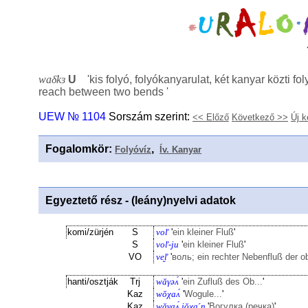
waδ̕kɜ
U
'
kis folyó, folyókanyarulat, két kanyar közti f
reach between two bends
'
UEW № 1104
Sorszám szerint:
<< Előző
Következő >>
Új k
Fogalomkör
:
,
Folyóvíz
Ív. Kanyar
Egyeztető rész - (leány)nyelvi adatok
komi/zürjén
S
voľ
'
ein kleiner Fluß
'
S
voľ-ju
'
ein kleiner Fluß
'
VO
ve̮ľ
'
воль; ein rechter Nebenfluß der 
hanti/osztják
Trj
wăγəʌ́
'
ein Zufluß des Ob...
'
Kaz
wŏχaʌ́
'
Wogule...
'
Kaz
wăγaʌ́ jŏχaˊŋ
'
Вогулка (речка)
'