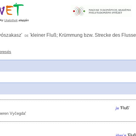
Az
Uralothek
alapján
olyószakasz
'
'
kleiner Fluß; Krümmung bzw. Strecke des Flus
de
eresés
ju
'
Fluß
'
oberen Vyčegda
'
jŏχaˊṇ
'
Fluß