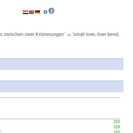
ses zwischen zwei Krümmungen
'
'
small river, river bend,
en
215
215
'
215