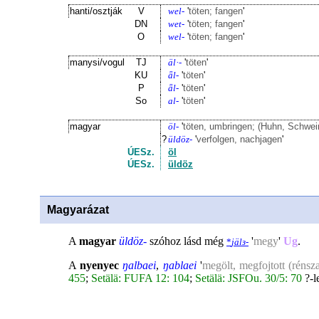
hanti/osztják
V
wel-
'
töten; fangen
'
DN
wet-
'
töten; fangen
'
O
wel-
'
töten; fangen
'
manysi/vogul
TJ
äl·-
'
töten
'
KU
ǟl-
'
töten
'
P
ǟl-
'
töten
'
So
al-
'
töten
'
magyar
öl-
'
töten, umbringen; (Huhn, Schwei
?
üldöz-
'
verfolgen, nachjagen
'
ÚESz.
öl
ÚESz.
üldöz
Magyarázat
A
magyar
üldöz-
szóhoz lásd még
'
megy
'
Ug
.
*
jälɜ-
A
nyenyec
ŋalbaei
,
ŋablaei
'
megölt, megfojtott (rénsz
455
;
Setälä: FUFA 12: 104
;
Setälä: JSFOu. 30/5: 70
?-l