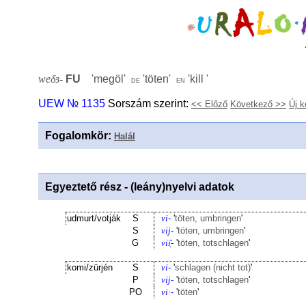
weδɜ-
FU
'
megöl
'
'
töten
'
'
kill
'
de
en
UEW № 1135
Sorszám szerint:
<< Előző
Következő >>
Új k
Fogalomkör
:
Halál
Egyeztető rész - (leány)nyelvi adatok
udmurt/votják
S
vi-
'
töten, umbringen
'
S
vij-
'
töten, umbringen
'
G
viı̣̑-
'
töten, totschlagen
'
komi/zürjén
S
vi-
'
schlagen (nicht tot)
'
P
vij-
'
töten, totschlagen
'
PO
vi·-
'
töten
'