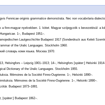
ingvis Fennicae originis grammatice demonstrata. Nec non vocabvlaria diale
 a finn-magyar nyelvekben. 1. kötet. Magyar szójegyzék s bevezetésül: a ké
 Hungaricae. 1–, Budapest 1951–.
-samojedischen Lautgeschichte Budapest 1917 (Sonderdruck aus Keleti Szeml
Grammar of the Uralic Languages. Stockholm 1960.
ский словарь коми языка. Москва 1970.
3, Helsingfors – Leipzig 1901–1913; 14–, Helsingfors [später:] Helsinki 1914
gical Dictionary of the Uralic Languages. Stockholm 1955.
tuksia. Mémoires de la Société Finno-Ougrienne. 1–, Helsinki 1890–.
imituksia. Mémoires de la Société Finno-Ougrienne. 1–, Helsinki 1890–.
szótár. Budapest 1873–1881.
 [später:] Budapest 1862–.