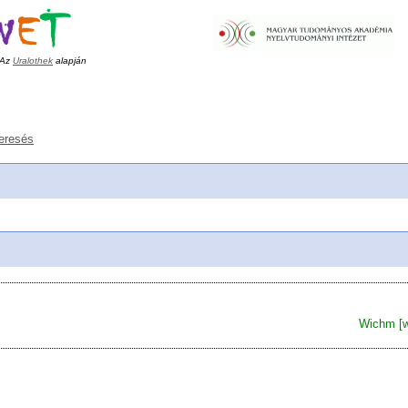
Az
Uralothek
alapján
eresés
Wichm [w