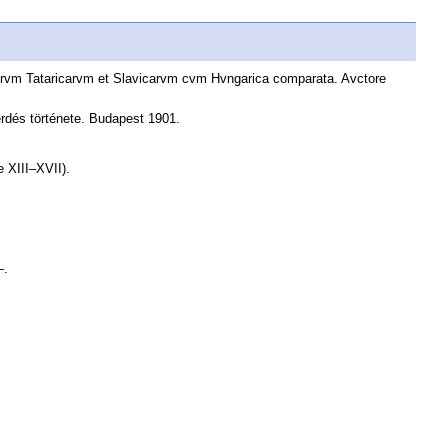
ctorvm Tataricarvm et Slavicarvm cvm Hvngarica comparata. Avctore
rdés története. Budapest 1901.
e XIII–XVII).
–.