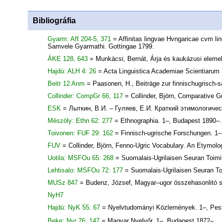
Bibliográfia
Gyarm: Aff 204-5, 371
= Affinitas lingvae Hvngaricae cvm l
Samvele Gyarmathi. Gottingae 1799.
ÁKE 128, 643
= Munkácsi, Bernát, Árja és kaukázusi elemek
Hajdú: ALH 4: 26
= Acta Linguistica Academiae Scientiarum
Beitr 12 Anm
= Paasonen, H., Beiträge zur finnischugrisch
Collinder: CompGr 66, 117
= Collinder, Björn, Comparative 
ESK
= Лыткин, В.И. – Гуляев, Е.И. Краткий этимологиче
Mészöly: Ethn 62: 277
= Ethnographia. 1–, Budapest 1890–.
Toivonen: FUF 29: 162
= Finnisch-ugrische Forschungen. 1–1
FUV
= Collinder, Björn, Fenno-Ugric Vocabulary. An Etymolo
Uotila: MSFOu 65: 268
= Suomalais-Ugrilaisen Seuran Toimi
Lehtisalo: MSFOu 72: 177
= Suomalais-Ugrilaisen Seuran To
MUSz 847
= Budenz, József, Magyar–ugor összehasonlitó 
NyH7
Hajdú: NyK 55: 67
= Nyelvtudományi Közlemények. 1–, Pest,
Beke: Nyr 76: 147
= Magyar Nyelvőr. 1–, Budapest 1872–.