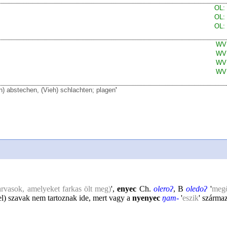
OL:
OL:
OL:
WV:
WV:
WV:
WV:
n) abstechen, (Vieh) schlachten; plagen
'
arvasok, amelyeket farkas ölt meg)
',
enyec
Ch.
oleroʔ
, B
oledoʔ
'
megö
el
) szavak nem tartoznak ide, mert vagy a
nyenyec
ŋam-
'
eszik
' szárma