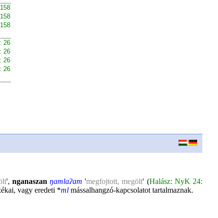
 158
 158
 158
 26
 26
 26
 26
lt
',
nganaszan
ŋamlaʔam
'
megfojtott, megölt
' (
Halász: NyK 24:
zékai, vagy eredeti *
ml
mássalhangzó-kapcsolatot tartalmaznak.