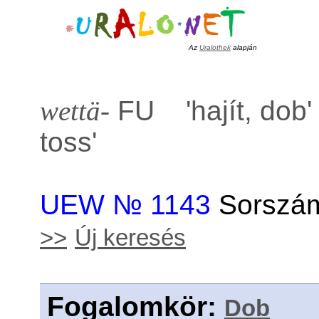
Az
Uralothek
alapján
wettä-
FU '
hajít, dob
toss
'
UEW № 1143
Sorszám
>>
Új keresés
Fogalomkör
:
Dob