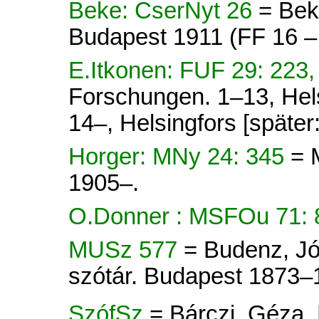
Beke: CserNyt 26
= Bek
Budapest 1911 (FF 16 –
E.Itkonen: FUF 29: 223
Forschungen. 1–13, Hel
14–, Helsingfors [später
Horger: MNy 24: 345
= 
1905–.
O.Donner : MSFOu 71: 
MUSz 577
= Budenz, Jó
szótár. Budapest 1873–
SzófSz
= Bárczi, Géza,