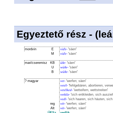
Egyeztető rész - (le
mordvin
E
viďe-
'
säen
'
M
viďe-
'
säen
'
mari/cseremisz
KB
üδe-
'
säen
'
U
wüδe-
'
säen
'
B
wüδe-
'
säen
'
? magyar
vet-
'
werfen; säen
'
vetél-
'
fehlgebären, abortieren, verwe
vetélked-
'
wetteifern, wettstreiten
'
vetkőz-
'
sich entkleiden, sich auszie
vedl-
'
sich haaren, sich häuten, sic
reg
vét-
'
werfen; säen
'
Alt
vét-
'
werfen; säen
'
ÚESz.
vedlik