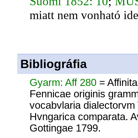
Suomi 1852: 10
;
MUS
miatt nem vonható ide
Bibliográfia
Gyarm: Aff 280
= Affini
Fennicae originis gram
vocabvlaria dialectorvm
Hvngarica comparata. A
Gottingae 1799.