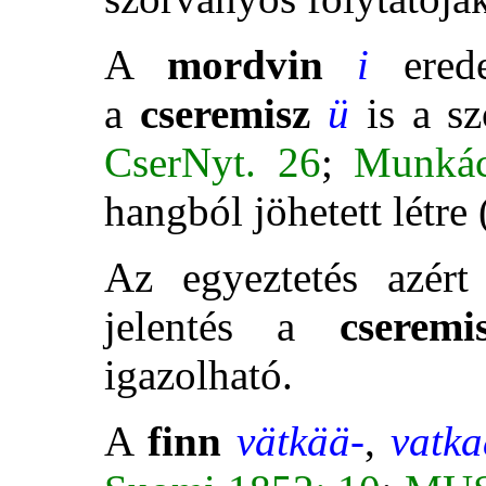
A
mordvin
i
ered
a
cseremisz
ü
is a s
CserNyt. 26
;
Munkác
hangból jöhetett létre
Az egyeztetés azért
jelentés a
cseremi
igazolható.
A
finn
vätkää-
,
vatka