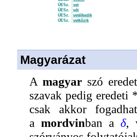
ÚESz.
vet
ÚESz.
vét
ÚESz.
vetélkedik
ÚESz.
vetkőzik
Magyarázat
A
magyar
szó eredet
szavak pedig eredeti 
csak akkor fogadh
a
mordvin
ban a
δ
,
szórványos
folytatója