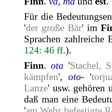
Finn
.
va, ma
und
est
.
Für die Bedeutungsen
'
der große Bär
' im
Fi
Sprachen zahlreiche B
124: 46 ff.
).
Finn
.
ota
'
Stachel, S
kämpfen
',
oto-
'
torj
Lanze
'
usw. gehören un
daß man eine Bedeut
'
am Wehr befestigte R