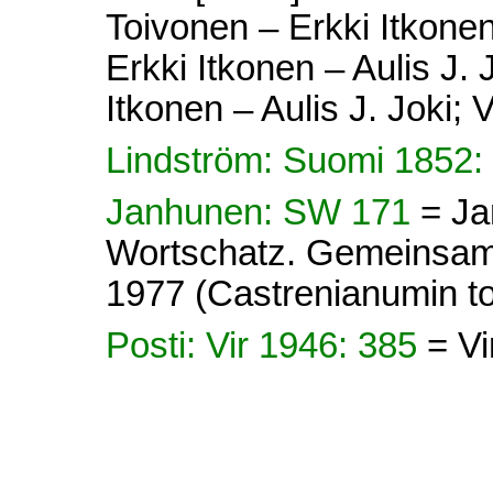
Toivonen – Erkki Itkonen 
Erkki Itkonen – Aulis J. 
Itkonen – Aulis J. Joki; V
Lindström: Suomi 1852:
Janhunen: SW 171
= Ja
Wortschatz. Gemeinsamo
1977 (Castrenianumin toi
Posti: Vir 1946: 385
= Vi