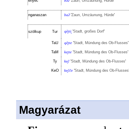
enyec
bəʔ
'
Zaun, Umzäunung, Hürde
'
nganaszan
baʔ
'
Zaun, Umzäunung, Hürde
'
qē̮tti̮
'
Stadt, großes Dorf
'
szölkup
Tur
TaU
qē̮tte
'
Stadt, Mündung des Ob-Flusses
'
TaM
ke̮tte
'
Stadt, Mündung des Ob-Flusses
'
Ty
ke̮č
'
Stadt, Mündung des Ob-Flusses
'
KeO
ke̮čče
'
Stadt, Mündung des Ob-Flusses
Magyarázat