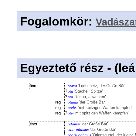
Fogalomkör
:
Vadászat
Egyeztető rész - (le
finn
otava
'
Lachsnetz; der Große Bär
'
?
ota
'
Stachel, Spitze
'
?
oto-
'
torjua; abwehren
'
reg
otama
'
der Große Bär
'
reg
otele-
'
mit spitzigen Waffen kämpfen
'
reg
?
oti-
'
mit spitzigen Waffen kämpfen
'
észt
odamus
'
der Große Bär
'
suur odamus
'
der Große Bär
'
rootsi odamus
'
Orionsgürtel, der kleine 