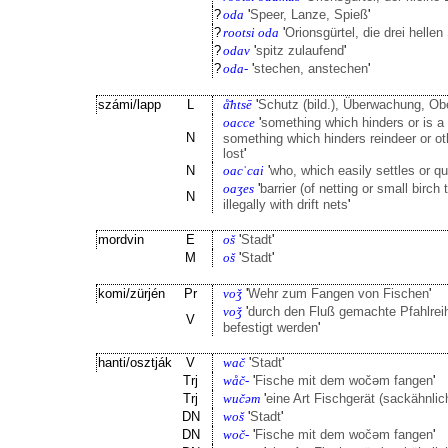
?
oda
'
Speer, Lanze, Spieß
'
?
rootsi oda
'
Orionsgürtel, die drei hellen
?
odav
'
spitz zulaufend
'
?
oda-
'
stechen, anstechen
'
számi/lapp
L
å̄htsē
'
Schutz (bild.), Überwachung, Ob
oacce
'
something which hinders or is a 
N
something which hinders reindeer or oth
lost
'
N
oacˈcai
'
who, which easily settles or q
oaʒes
'
barrier (of netting or small birch
N
illegally with drift nets
'
mordvin
E
oš
'
Stadt
'
M
oš
'
Stadt
'
komi/zürjén
Pr
voǯ
'
Wehr zum Fangen von Fischen
'
voǯ
'
durch den Fluß gemachte Pfahlreih
V
befestigt werden
'
hanti/osztják
V
wač
'
Stadt
'
Trj
wåč-
'
Fische mit dem wočəm fangen
'
Trj
wučəm
'
eine Art Fischgerät (sackähnlic
DN
woš
'
Stadt
'
DN
woč-
'
Fische mit dem wočəm fangen
'