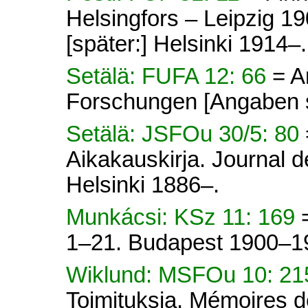
Helsingfors – Leipzig 1
[später:] Helsinki 1914–.
Setälä: FUFA 12: 66
= A
Forschungen [Angaben s
Setälä: JSFOu 30/5: 80
Aikakauskirja. Journal d
Helsinki 1886–.
Munkácsi: KSz 11: 169
1–21. Budapest 1900–1
Wiklund: MSFOu 10: 2
Toimituksia. Mémoires d