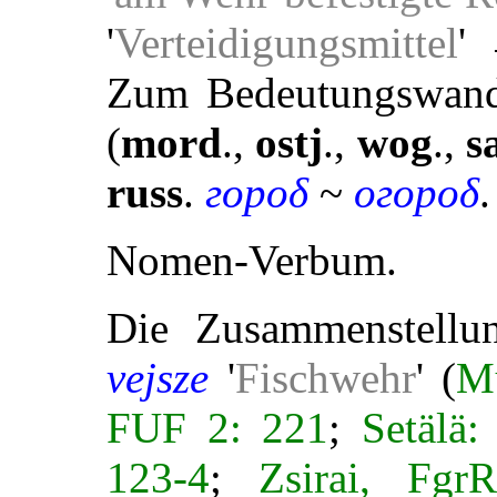
'
Verteidigungsmittel
'
Zum Bedeutungswan
(
mord
.,
ostj
.,
wog
.,
s
russ
.
гороδ
~
огороδ
.
Nomen-Verbum.
Die Zusammenstell
vejsze
'
Fischwehr
' (
M
FUF 2: 221
;
Setälä:
123-4
;
Zsirai, Fgr