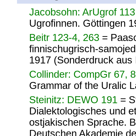
Jacobsohn: ArUgrof 11
Ugrofinnen. Göttingen 1
Beitr 123-4, 263
= Paaso
finnischugrisch-samoje
1917 (Sonderdruck aus 
Collinder: CompGr 67, 
Grammar of the Uralic 
Steinitz: DEWO 191
= S
Dialektologisches und 
ostjakischen Sprache. 
Deutschen Akademie der