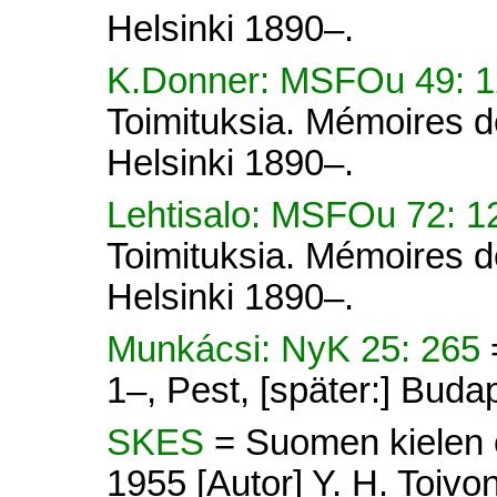
Helsinki 1890–.
K.Donner: MSFOu 49: 
Toimituksia. Mémoires d
Helsinki 1890–.
Lehtisalo: MSFOu 72: 1
Toimituksia. Mémoires d
Helsinki 1890–.
Munkácsi: NyK 25: 265
1–, Pest, [später:] Buda
SKES
= Suomen kielen e
1955 [Autor] Y. H. Toivon