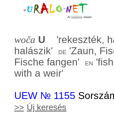
Az
Uralothek
alapján
woča
U
'
rekeszték, h
halászik
'
'
Zaun, Fi
de
Fische fangen
'
'
fish
en
with a weir
'
UEW № 1155
Sorszám
>>
Új keresés