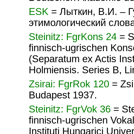
ESK
= Лыткин, В.И. – 
этимологический слова
Steinitz: FgrKons 24
= S
finnisch-ugrischen Kon
(Separatum ex Actis Insti
Holmiensis. Series B, Lin
Zsirai: FgrRok 120
= Zsi
Budapest 1937.
Steinitz: FgrVok 36
= St
finnisch-ugrischen Voka
Instituti Hungarici Unive