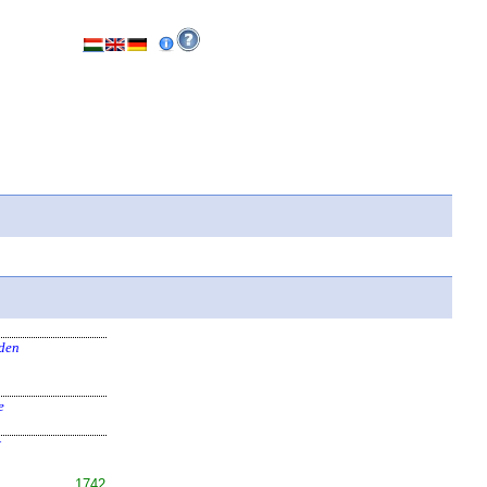
den
e
1742