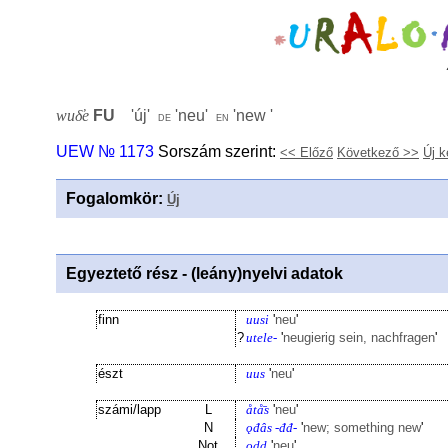
wuδ̕e
FU
'
új
'
'
neu
'
'
new
'
de
en
UEW № 1173
Sorszám szerint:
<< Előző
Következő >>
Új k
Fogalomkör
:
Új
Egyeztető rész - (leány)nyelvi adatok
finn
uusi
'
neu
'
?
utele-
'
neugierig sein, nachfragen
'
észt
uus
'
neu
'
számi/lapp
L
åtå̄s
'
neu
'
N
ǫđâs -đđ-
'
new; something new
'
Not
odd
'
neu
'