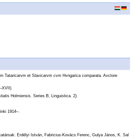
orvm Tataricarvm et Slavicarvm cvm Hvngarica comparata. Avctore
I–XVII).
atis Holmiensis. Series B, Linguistica. 2).
.
inki 1914–.
atársak: Erdélyi István, Fabricius-Kovács Ferenc, Gulya János, K. Sal