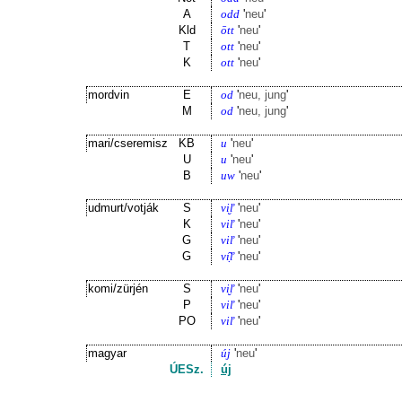
A
odd
'
neu
'
Kld
ōtt
'
neu
'
T
ott
'
neu
'
K
ott
'
neu
'
mordvin
E
od
'
neu, jung
'
M
od
'
neu, jung
'
mari/cseremisz
KB
u
'
neu
'
U
u
'
neu
'
B
uw
'
neu
'
udmurt/votják
S
vi̮ľ
'
neu
'
K
viľ
'
neu
'
G
viľ
'
neu
'
G
vı̣̑ľ
'
neu
'
komi/zürjén
S
vi̮ľ
'
neu
'
P
viľ
'
neu
'
PO
viľ
'
neu
'
magyar
új
'
neu
'
ÚESz.
új