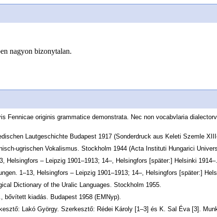
ben nagyon bizonytalan.
gvis Fennicae originis grammatice demonstrata. Nec non vocabvlaria dialect
jedischen Lautgeschichte Budapest 1917 (Sonderdruck aus Keleti Szemle XII
nisch-ugrischen Vokalismus. Stockholm 1944 (Acta Instituti Hungarici Universit
, Helsingfors – Leipzig 1901–1913; 14–, Helsingfors [später:] Helsinki 1914–
ngen. 1–13, Helsingfors – Leipzig 1901–1913; 14–, Helsingfors [später:] Hels
gical Dictionary of the Uralic Languages. Stockholm 1955.
., bővített kiadás. Budapest 1958 (EMNyp).
kesztő: Lakó György. Szerkesztő: Rédei Károly [1–3] és K. Sal Éva [3]. Munk