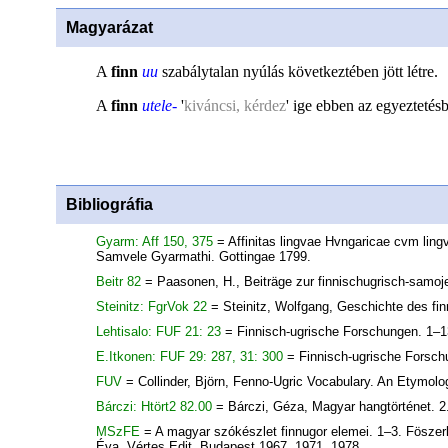
Magyarázat
A
finn
uu
szabálytalan nyúlás következtében jött létre.
A
finn
utele-
'
kiváncsi, kérdez
' ige ebben az egyeztetés
Bibliográfia
Gyarm: Aff 150, 375
= Affinitas lingvae Hvngaricae cvm lin
Samvele Gyarmathi. Gottingae 1799.
Beitr 82
= Paasonen, H., Beiträge zur finnischugrisch-samo
Steinitz: FgrVok 22
= Steinitz, Wolfgang, Geschichte des fin
Lehtisalo: FUF 21: 23
= Finnisch-ugrische Forschungen. 1–13
E.Itkonen: FUF 29: 287, 31: 300
= Finnisch-ugrische Forschu
FUV
= Collinder, Björn, Fenno-Ugric Vocabulary. An Etymolo
Bárczi: Htört2 82.00
= Bárczi, Géza, Magyar hangtörténet. 2
MSzFE
= A magyar szókészlet finnugor elemei. 1–3. Föszer
Éva, Vértes Edit. Budapest 1967, 1971, 1978.