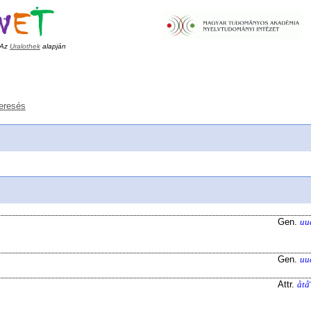
Az
Uralothek
alapján
eresés
Gen.
uu
Gen.
uu
Attr.
åtå̄