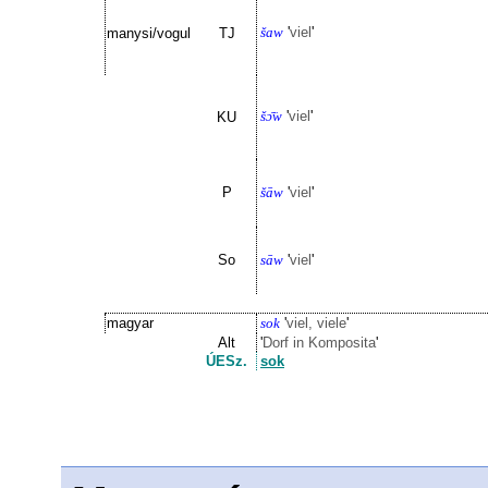
šaw
'
viel
'
manysi/vogul
TJ
šɔ̈̄w
'
viel
'
KU
P
šāw
'
viel
'
So
sāw
'
viel
'
magyar
sok
'
viel, viele
'
Alt
'
Dorf in Komposita
'
ÚESz.
sok