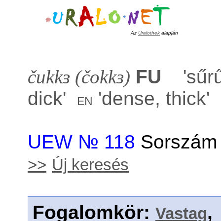
Az
Uralothek
alapján
čukkɜ (čokkɜ)
FU
'
sűr
dick
'
'
dense, thick
'
en
UEW № 118
Sorszám 
>>
Új keresés
Fogalomkör
:
Vastag