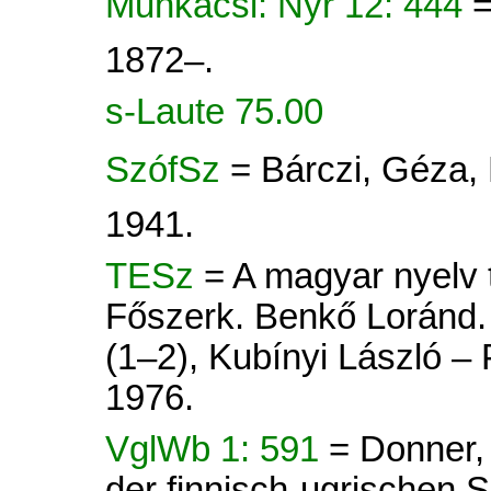
Munkácsi: Nyr 12: 444
=
1872–.
s-Laute 75.00
SzófSz
= Bárczi, Géza,
1941.
TESz
= A magyar nyelv tö
Főszerk. Benkő Loránd. 
(1–2), Kubínyi László –
1976.
VglWb 1: 591
= Donner,
der finnisch-ugrischen Sp