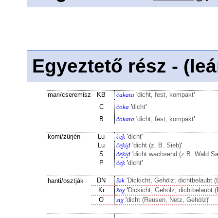
Egyeztető rész - (le
mari/cseremisz
KB
čakata
'
dicht, fest, kompakt
'
C
ćoka
'
dicht
'
B
čokata
'
dicht, fest, kompakt
'
komi/zürjén
Lu
če̮k
'
dicht
'
Lu
če̮ki̮d
'
dicht (z. B. Sieb)
'
S
če̮ki̮d
'
dicht wachsend (z.B. Wald Sa
P
če̮k
'
dicht
'
DN
šək
'
Dickicht, Gehölz; dichtbelaubt 
hanti/osztják
Kr
šoχ
'
Dickicht, Gehölz; dichtbelaubt 
O
siχ
'
dicht (Reusen, Netz, Gehölz)
'