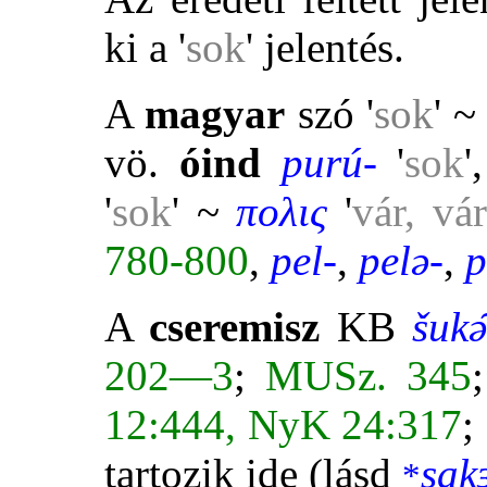
ki a '
sok
' jelentés.
A
magyar
szó '
sok
' ~ 
vö.
óind
purú-
'
sok
'
'
sok
' ~
πολις
'
vár, vá
780-800
,
pel-
,
pelə-
,
p
A
cseremisz
KB
šukə
202—3
;
MUSz. 345
12:444, NyK 24:317
;
tartozik ide (lásd
sak
*