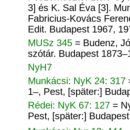
3] és K. Sal Éva [3]. Mu
Fabricius-Kovács Ferenc
Edit. Budapest 1967, 19
MUSz 345
= Budenz, Jó
szótár. Budapest 1873–
NyH7
Munkácsi: NyK 24: 317
1–, Pest, [später:] Buda
Rédei: NyK 67: 127
= N
Pest, [später:] Budapes