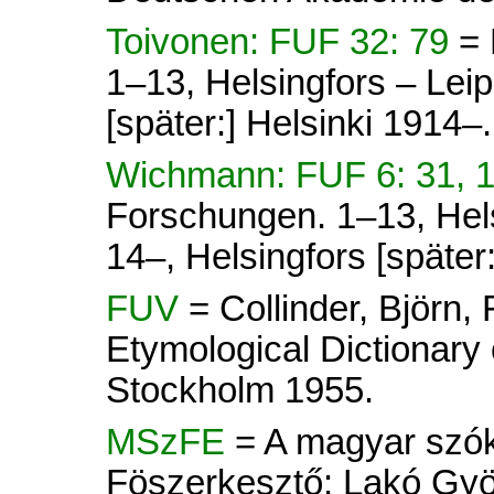
Toivonen: FUF 32: 79
= 
1–13, Helsingfors – Lei
[später:] Helsinki 1914–.
Wichmann: FUF 6: 31, 
Forschungen. 1–13, Hel
14–, Helsingfors [später
FUV
= Collinder, Björn
Etymological Dictionary 
Stockholm 1955.
MSzFE
= A magyar szók
Föszerkesztő: Lakó Györ