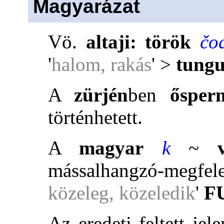
Magyarázat
Vö.
altaji:
török
čo
'
halom, rakás
' >
tung
A
zürjén
ben
ősper
történhetett.
A
magyar
k
~
mássalhangzó-megfel
közeleg, közeledik
'
F
Az eredeti feltett jel