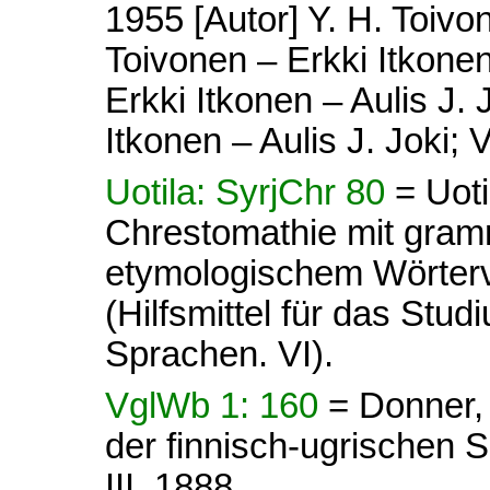
1955 [Autor] Y. H. Toivon
Toivonen – Erkki Itkonen 
Erkki Itkonen – Aulis J. 
Itkonen – Aulis J. Joki; V
Uotila: SyrjChr 80
= Uoti
Chrestomathie mit gram
etymologischem Wörterve
(Hilfsmittel für das Stud
Sprachen. VI).
VglWb 1: 160
= Donner,
der finnisch-ugrischen Sp
III, 1888.