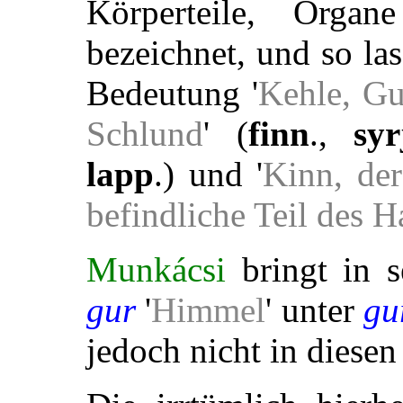
Körperteile, Orga
bezeichnet, und so la
Bedeutung '
Kehle, Gu
Schlund
' (
finn
.,
syr
lapp
.) und '
Kinn, de
befindliche Teil des H
Munkácsi
bringt in 
gur
'
Himmel
' unter
gu
jedoch nicht in dies