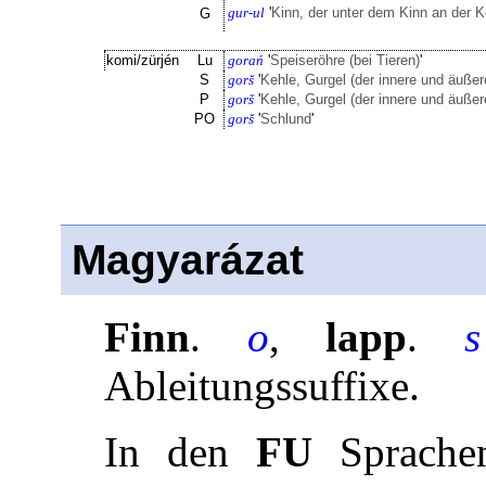
gur-ul
'
Kinn, der unter dem Kinn an der K
G
komi/zürjén
Lu
gorań
'
Speiseröhre (bei Tieren)
'
S
gorš
'
Kehle, Gurgel (der innere und äußere
P
gorš
'
Kehle, Gurgel (der innere und äußere
PO
gorš
'
Schlund
'
Magyarázat
Finn
.
o
,
lapp
.
s
Ableitungssuffixe.
In den
FU
Sprachen