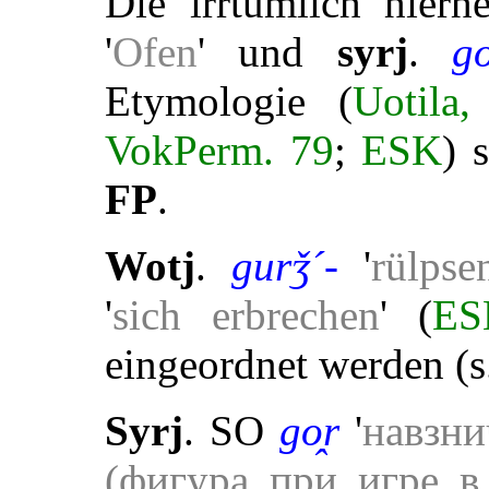
Die irrtümlich hierh
'
Ofen
' und
syrj
.
g
Etymologie (
Uotila
VokPerm. 79
;
ESK
) 
FP
.
Wotj
.
gurǯ´-
'
rülpse
'
sich erbrechen
' (
E
eingeordnet werden (
Syrj
. SO
go̭r
'
навзни
(фигура при игре в