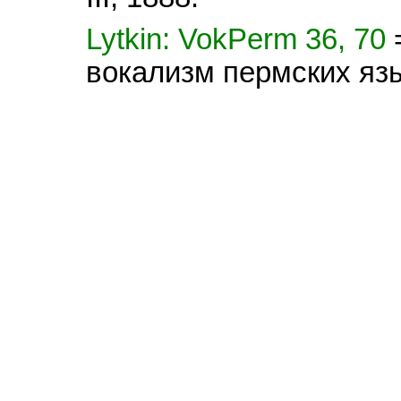
Lytkin: VokPerm 36, 70
вокализм пермских яз