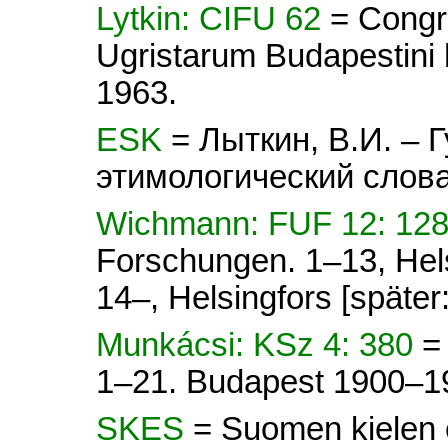
Lytkin: CIFU 62
= Congr
Ugristarum Budapestini 
1963.
ESK
= Лыткин, В.И. – 
этимологический слова
Wichmann: FUF 12: 12
Forschungen. 1–13, Hel
14–, Helsingfors [später
Munkácsi: KSz 4: 380
=
1–21. Budapest 1900–1
SKES
= Suomen kielen e