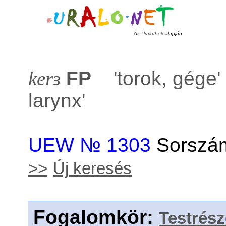
Az
Uralothek
alapján
kerɜ
FP
'
torok, gége
larynx
'
UEW № 1303
Sorszám
>>
Új keresés
Fogalomkör
:
Testrés