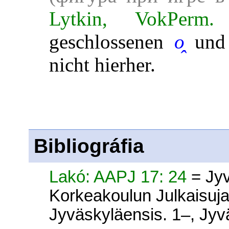
Lytkin, VokPerm
geschlossenen
o̭
und 
nicht hierher.
Bibliográfia
Lakó: AAPJ 17: 24
= Jy
Korkeakoulun Julkaisuj
Jyväskyläensis. 1–, Jy