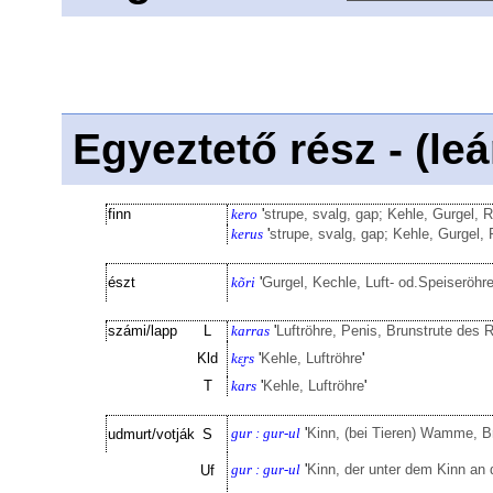
Egyeztető rész - (le
finn
kero
'
strupe, svalg, gap; Kehle, Gurgel,
kerus
'
strupe, svalg, gap; Kehle, Gurgel,
észt
kõri
'
Gurgel, Kechle, Luft- od.Speiseröhr
számi/lapp
L
karras
'
Luftröhre, Penis, Brunstrute des R
Kld
kɛ̮rs
'
Kehle, Luftröhre
'
T
kars
'
Kehle, Luftröhre
'
gur : gur-ul
'
Kinn, (bei Tieren) Wamme, Br
udmurt/votják
S
gur : gur-ul
'
Kinn, der unter dem Kinn an 
Uf