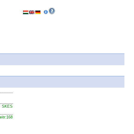
SKES
eitr:168