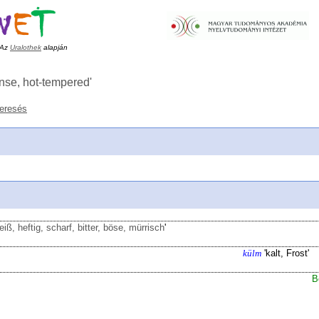
Az
Uralothek
alapján
ense, hot-tempered
'
keresés
eiß, heftig, scharf, bitter, böse, mürrisch
'
külm
'
kalt, Frost
'
B