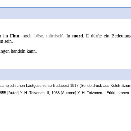
ch im
Finn
. noch '
böse, mürrisch
'. In
mord
. E dürfte ein Bedeutun
en sein.
ungen handeln kann.
h-samojedischen Lautgeschichte Budapest 1917 (Sonderdruck aus Keleti Szem
55 [Autor] Y. H. Toivonen; II, 1958 [Autoren] Y. H. Toivonen – Erkki Itkonen – 