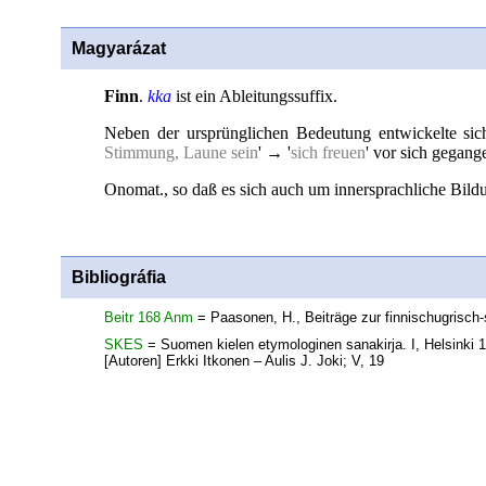
Magyarázat
Finn
.
kka
ist ein Ableitungssuffix.
Neben der ursprünglichen Bedeutung entwickelte si
Stimmung, Laune sein
' → '
sich freuen
' vor sich gegang
Onomat., so daß es sich auch um innersprachliche Bild
Bibliográfia
Beitr 168 Anm
= Paasonen, H., Beiträge zur finnischugrisc
SKES
= Suomen kielen etymologinen sanakirja. I, Helsinki 19
[Autoren] Erkki Itkonen – Aulis J. Joki; V, 19