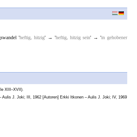
gswandel '
heftig, hitzig
' → '
heftig, hitzig sein
' → '
in gehobener
le XIII–XVII).
Aulis J. Joki; III, 1962 [Autoren] Erkki Itkonen – Aulis J. Joki; IV, 1969