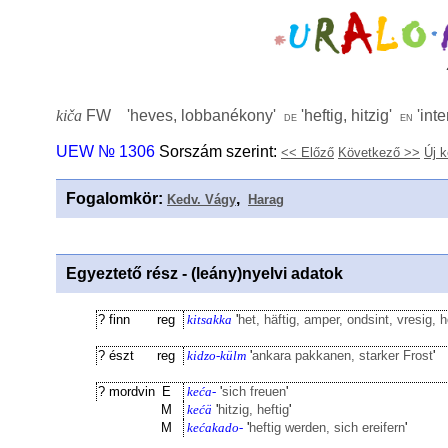
kiča
FW '
heves, lobbanékony
'
'
heftig, hitzig
'
'
int
de
en
UEW № 1306
Sorszám szerint:
<< Előző
Következő >>
Új 
Fogalomkör
:
,
Kedv. Vágy
Harag
Egyeztető rész - (leány)nyelvi adatok
? finn
reg
kitsakka
'
het, häftig, amper, ondsint, vresig, h
? észt
reg
kidzo-külm
'
ankara pakkanen, starker Frost
'
? mordvin
E
keća-
'
sich freuen
'
M
kećä
'
hitzig, heftig
'
M
kećakado-
'
heftig werden, sich ereifern
'