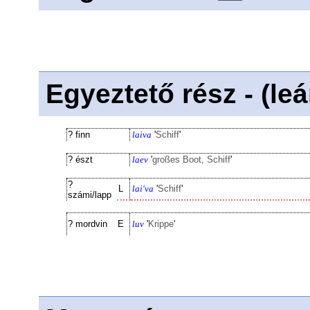
Egyeztető rész - (le
? finn
laiva
'
Schiff
'
? észt
laev
'
großes Boot, Schiff
'
?
L
lai'va
'
Schiff
'
számi/lapp
? mordvin
E
luv
'
Krippe
'