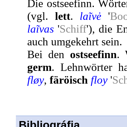
Die ostseefinn. Wört
(vgl.
lett
.
laĩvė
'
Boo
laĩvas
'
Schiff
'), die 
auch umgekehrt sein.
Bei den
ostseefinn
.
germ
. Lehnwörter h
fløy
,
färöisch
floy
'
Sch
Bibliográfia