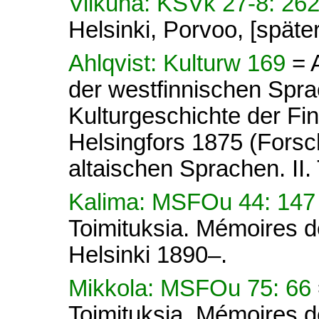
Vilkuna: KSVk 27-8: 26
Helsinki, Porvoo, [späte
Ahlqvist: Kulturw 169
= 
der westfinnischen Sprac
Kulturgeschichte der Fi
Helsingfors 1875 (Forsc
altaischen Sprachen. II. 
Kalima: MSFOu 44: 14
Toimituksia. Mémoires d
Helsinki 1890–.
Mikkola: MSFOu 75: 66
Toimituksia. Mémoires d