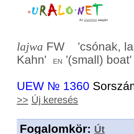
Az
Uralothek
alapján
lajwa
FW '
csónak, la
Kahn
'
'
(small) boat
'
en
UEW № 1360
Sorszám
>>
Új keresés
Fogalomkör
:
Út