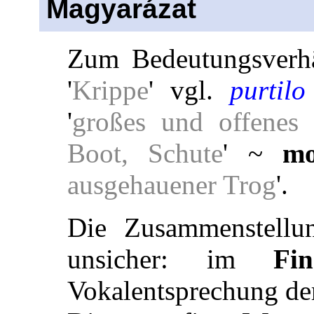
Magyarázat
Zum Bedeutungsverh
'
Krippe
' vgl.
purtilo
'
großes und offenes
Boot, Schute
' ~
m
ausgehauener Trog
'.
Die Zusammenstellu
unsicher: im
Fi
Vokalentsprechung der