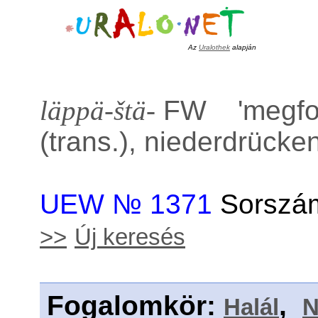
Az
Uralothek
alapján
läppä-štä-
FW '
megfo
(trans.), niederdrücke
UEW № 1371
Sorszám
>>
Új keresés
Fogalomkör
:
,
Halál
N