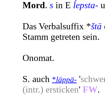
Mord
.
s
in E
ĺepsta-
u
Das Verbalsuffix *
štä
Stamm getreten sein.
Onomat.
S. auch
'
schwer
*
läppä-
(intr.) ersticken
'
FW
.