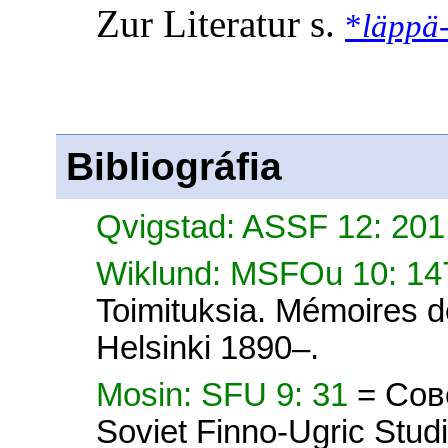
Zur Literatur s.
*
läppä
Bibliográfia
Qvigstad: ASSF 12: 20
Wiklund: MSFOu 10: 1
Toimituksia. Mémoires d
Helsinki 1890–.
Mosin: SFU 9: 31
= Сов
Soviet Finno-Ugric Studi