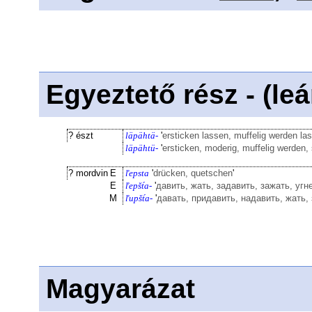
Egyeztető rész - (le
? észt
läpähtä-
'
ersticken lassen, muffelig werden las
läpähtü-
'
ersticken, moderig, muffelig werden, s
? mordvin
E
ľepsta
'
drücken, quetschen
'
E
ľepšt́a-
'
давить, жать, задавить, зажать, угн
M
ľupšt́a-
'
давать, придавить, надавить, жать,
Magyarázat