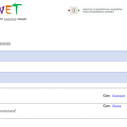
Az
Uralothek
alapján
keresés
Gen.
lounaan
Gen.
lõuna
onnestand
'