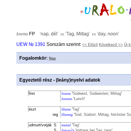
lowna
FP
'
nap, dél
'
'
Tag, Mittag
'
'
day, noon
'
de
en
UEW № 1391
Sorszám szerint:
<< Előző
Következő >>
Új 
Fogalomkör
:
Nap
Egyeztető rész - (leány)nyelvi adatok
finn
louna
'
Südwest, Südwesten; Mittag
'
lounas
'
Lunch
'
észt
lõuna
'
Tag
'
reg
lõunag
'
Süd, Südost; Mittag, höchster S
udmurt/votják
S
nunal
'
Tag
'
S
lun-aӡ̌́ e
'
mittags bei Tag, tags
'