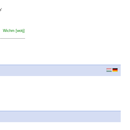
e
'
Wichm [wotj]