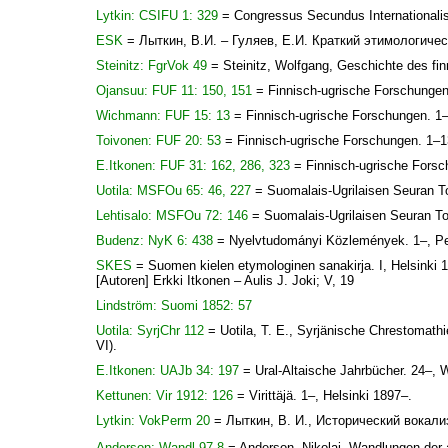
Lytkin: CSIFU 1: 329
= Congressus Secundus Internationalis
ESK
= Лыткин, В.И. – Гуляев, Е.И. Краткий этимологиче
Steinitz: FgrVok 49
= Steinitz, Wolfgang, Geschichte des fin
Ojansuu: FUF 11: 150, 151
= Finnisch-ugrische Forschungen.
Wichmann: FUF 15: 13
= Finnisch-ugrische Forschungen. 1–1
Toivonen: FUF 20: 53
= Finnisch-ugrische Forschungen. 1–13
E.Itkonen: FUF 31: 162, 286, 323
= Finnisch-ugrische Forsch
Uotila: MSFOu 65: 46, 227
= Suomalais-Ugrilaisen Seuran To
Lehtisalo: MSFOu 72: 146
= Suomalais-Ugrilaisen Seuran To
Budenz: NyK 6: 438
= Nyelvtudományi Közlemények. 1–, Pes
SKES
= Suomen kielen etymologinen sanakirja. I, Helsinki 19
[Autoren] Erkki Itkonen – Aulis J. Joki; V, 19
Lindström: Suomi 1852: 57
Uotila: SyrjChr 112
= Uotila, T. E., Syrjänische Chrestomath
VI).
E.Itkonen: UAJb 34: 197
= Ural-Altaische Jahrbücher. 24–,
Kettunen: Vir 1912: 126
= Virittäjä. 1–, Helsinki 1897–.
Lytkin: VokPerm 20
= Лыткин, В. И., Исторический вокал
Anderson: Wandl 97-8
= Anderson, Nikolai, Wandlungen der a