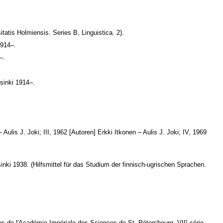
atis Holmiensis. Series B, Linguistica. 2).
1914–.
–.
.
sinki 1914–.
Aulis J. Joki; III, 1962 [Autoren] Erkki Itkonen – Aulis J. Joki; IV, 1969
ki 1938. (Hilfsmittel für das Studium der finnisch-ugrischen Sprachen.
de l'Académie Impériale des Sciences de St.-Pétersbourg. VIIî série.