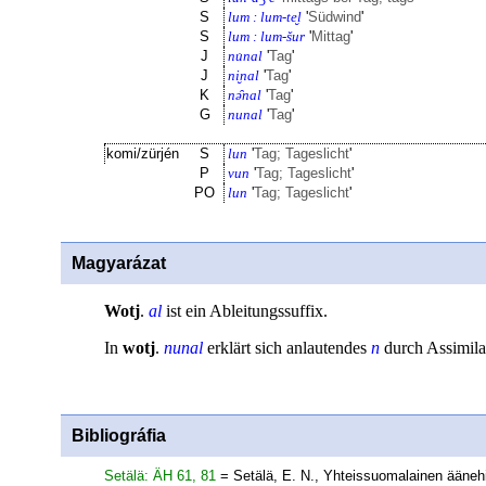
S
lum : lum-te̮l
'
Südwind
'
S
lum : lum-šur
'
Mittag
'
J
nu̇nal
'
Tag
'
J
ni̮nal
'
Tag
'
K
nə̑nal
'
Tag
'
G
nunal
'
Tag
'
komi/zürjén
S
lun
'
Tag; Tageslicht
'
P
vun
'
Tag; Tageslicht
'
PO
lun
'
Tag; Tageslicht
'
Magyarázat
Wotj
.
al
ist ein Ableitungssuffix.
In
wotj
.
nunal
erklärt sich anlautendes
n
durch Assimila
Bibliográfia
Setälä: ÄH 61, 81
= Setälä, E. N., Yhteissuomalainen äänehist