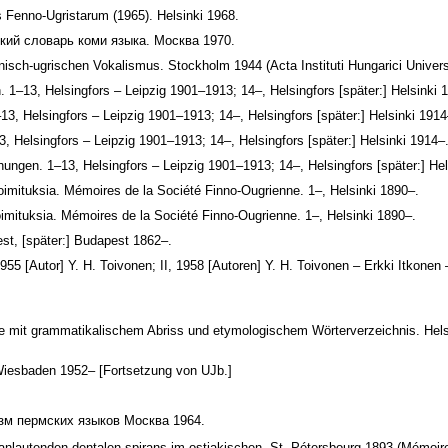
 Fenno-Ugristarum (1965). Helsinki 1968.
ский словарь коми языка. Москва 1970.
nisch-ugrischen Vokalismus. Stockholm 1944 (Acta Instituti Hungarici Universit
 1–13, Helsingfors – Leipzig 1901–1913; 14–, Helsingfors [später:] Helsinki 
3, Helsingfors – Leipzig 1901–1913; 14–, Helsingfors [später:] Helsinki 1914
, Helsingfors – Leipzig 1901–1913; 14–, Helsingfors [später:] Helsinki 1914–
ungen. 1–13, Helsingfors – Leipzig 1901–1913; 14–, Helsingfors [später:] Hel
imituksia. Mémoires de la Société Finno-Ougrienne. 1–, Helsinki 1890–.
imituksia. Mémoires de la Société Finno-Ougrienne. 1–, Helsinki 1890–.
t, [später:] Budapest 1862–.
55 [Autor] Y. H. Toivonen; II, 1958 [Autoren] Y. H. Toivonen – Erkki Itkonen – 
ie mit grammatikalischem Abriss und etymologischem Wörterverzeichnis. Helsin
 Wiesbaden 1952– [Fortsetzung von UJb.]
изм пермских языков Москва 1964.
nlautenden dentalen spirans im ostjakischen. St.-Pétersbourg 1893 (Mémoires 