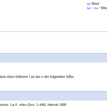
te̮l
'
Wind
'
šur < šor
'
Mitt
tion eines früheren
l
an das
n
der folgenden Silbe.
oria. I ja II. vihko (Sivv. 1–446). Helsinki 1899.