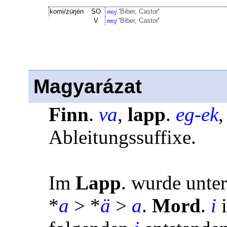
komi/zürjén
SO
moj
'
Biber, Castor
'
V
moj
'
Biber, Castor
'
Magyarázat
Finn
.
va
,
lapp
.
eg-ek
Ableitungssuffixe.
Im
Lapp
. wurde unte
*
a
> *
ä
>
a
.
Mord
.
i