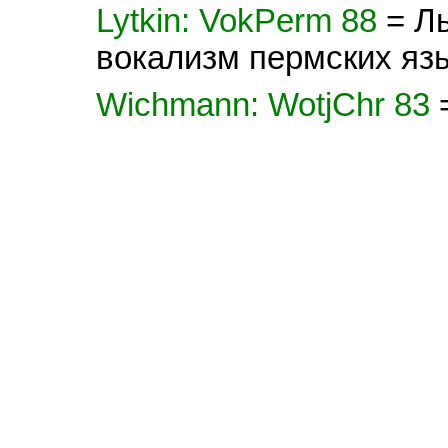
Lytkin: VokPerm 88
= Л
вокализм пермских яз
Wichmann: WotjChr 83