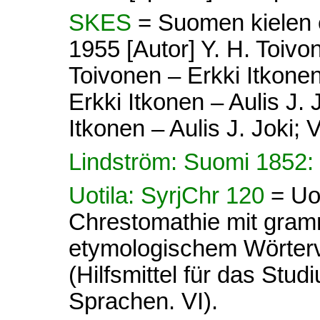
SKES
= Suomen kielen e
1955 [Autor] Y. H. Toivon
Toivonen – Erkki Itkonen 
Erkki Itkonen – Aulis J. 
Itkonen – Aulis J. Joki; V
Lindström: Suomi 1852:
Uotila: SyrjChr 120
= Uot
Chrestomathie mit gram
etymologischem Wörterve
(Hilfsmittel für das Stud
Sprachen. VI).