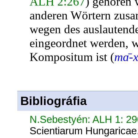
ALH 2:267
) gehören 
anderen Wörtern zus
wegen des auslautend
eingeordnet werden, 
Kompositum ist (
mɑ̄-
Bibliográfia
N.Sebestyén: ALH 1: 2
Scientiarum Hungaricae