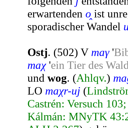
folgenden
j
entstande
erwartenden
o̭
ist unr
sporadischer Wandel
Ostj
. (502) V
maγ
'
Bi
maχ
'
ein Tier des Wal
und
wog
. (
Ahlqv.
)
ma
LO
maχr-uj
(
Lindströ
Castrén: Versuch 103
Kálmán: MNyTK 43:24