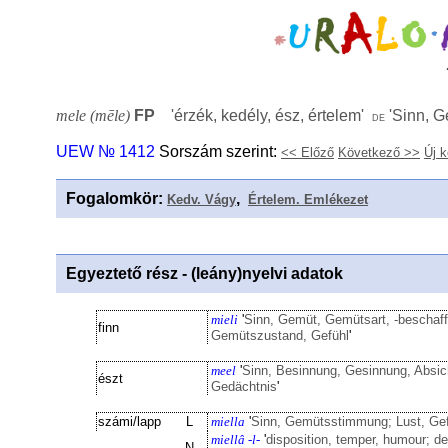
mele (mēle)
FP
'
érzék, kedély, ész, értelem
'
'
Sinn, G
de
UEW № 1412
Sorszám szerint:
<< Előző
Következő >>
Új 
Fogalomkör
:
,
Kedv. Vágy
Értelem. Emlékezet
Egyeztető rész - (leány)nyelvi adatok
mieli
'
Sinn, Gemüt, Gemütsart, -beschaff
finn
Gemütszustand, Gefühl
'
meel
'
Sinn, Besinnung, Gesinnung, Absich
észt
Gedächtnis
'
számi/lapp
L
miella
'
Sinn, Gemütsstimmung; Lust, Gef
miellâ -l-
'
disposition, temper, humour; desi
N