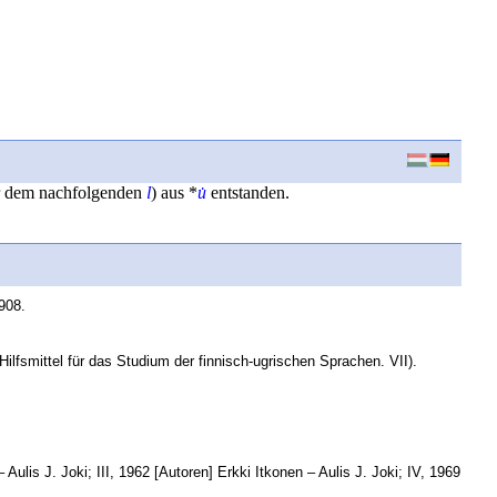
r dem nachfolgenden
l
) aus *
u̇
entstanden.
908.
lfsmittel für das Studium der finnisch-ugrischen Sprachen. VII).
Aulis J. Joki; III, 1962 [Autoren] Erkki Itkonen – Aulis J. Joki; IV, 1969