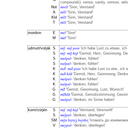
compounds): sense, sanity, senses, wits
Not
miell
'
Sinn, Verstand
'
A
mīll
'
Sinn, Verstand
'
Kld
mīll
'
Sinn, Verstand
'
T
mīll
'
Sinn, Verstand
'
mordvin
E
meľ
'
Sinn
'
M
mäľ
'
Sinn
'
udmurt/votják
S
mi̮l: mi̮l pote
'
ich habe Lust zu etwas, ich
S
mi̮l: mi̮l-ki̮d
'
Gemüt, Herz, Gesinnung, Den
S
malpal-
'
denken, fühlen
'
S
nalpal-
'
denken, fühlen
'
K
mə̑l: mə̑l pote
'
ich habe Lust zu etw., ich 
K
mə̑l-kə̑d
'
Gemüt, Herz, Gesinnung, Denkwe
K
malpal-
'
denken fühlen
'
K
nalpal-
'
denken, fühlen
'
G
mị̑l
'
Gemüt, Gesinnung, Lust, Wunsch
'
G
mị̑lkị̑d
'
Gemüt, Gemütsstimmung, Gesin
G
malpal-
'
denken, im Sinne haben
'
komi/zürjén
S
mi̮l: mi̮l-ki̮d
'
Verstand, Versnunft
'
S
me̮lpal-
'
denken, überlegen
'
SM
mi̮la bi̮rte̮ʒ́ be̮rdni̮
'
плакать до изнеможе
V
me̮vpal-
'
denken, überlegen
'