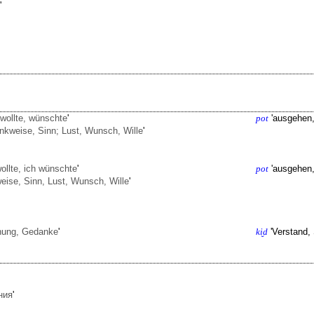
'
 wollte, wünschte
'
pot
'
ausgehen,
kweise, Sinn; Lust, Wunsch, Wille
'
wollte, ich wünschte
'
pot
'
ausgehen,
ise, Sinn, Lust, Wunsch, Wille
'
nung, Gedanke
'
ki̮d
'
Verstand,
ния
'