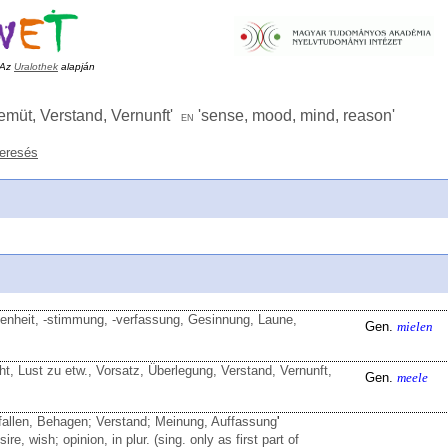
Az
Uralothek
alapján
emüt, Verstand, Vernunft
'
'
sense, mood, mind, reason
'
en
keresés
enheit, -stimmung, -verfassung, Gesinnung, Laune,
Gen.
mielen
t, Lust zu etw., Vorsatz, Überlegung, Verstand, Vernunft,
Gen.
meele
allen, Behagen; Verstand; Meinung, Auffassung
'
re, wish; opinion, in plur. (sing. only as first part of