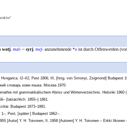
rakter
'
in
wotj
.
mal-
~
syrj
.
me̮l-
anzunehmende *
o
ist durch Offenwerden (vo
 Hvngarica. I2–II2, Pest 1806; III, [hrsg. von Simonyi, Zsigmond] Budapest 1
ский словарь коми языка. Москва 1970.
mathie mit grammatikalischem Abriss und Wörterverzeichnis. Helsinki 1960 (Hi
6– [tatsächlich: 1855–] 1861.
szótár. Budapest 1873–1881.
1–, Pest, [später:] Budapest 1862–.
55 [Autor] Y. H. Toivonen; II, 1958 [Autoren] Y. H. Toivonen – Erkki Itkonen – 