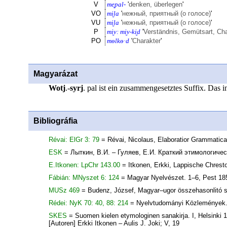
V
me̮pal-
'
denken, überlegen
'
VO
mi̮la
'
нежный, приятный (о голосе)
'
VU
mi̮la
'
нежный, приятный (о голосе)
'
P
mi̮v: mi̮v-ki̮d
'
Verständnis, Gemütsart, Cha
PO
mɵlkɵ·d
'
Charakter
'
Magyarázat
Wotj
.-
syrj
. pal ist ein zusammengesetztes Suffix. Das 
Bibliográfia
Révai: ElGr 3: 79
= Révai, Nicolaus, Elaboratior Grammatica
ESK
= Лыткин, В.И. – Гуляев, Е.И. Краткий этимологиче
E.Itkonen: LpChr 143.00
= Itkonen, Erkki, Lappische Chresto
Fábián: MNyszet 6: 124
= Magyar Nyelvészet. 1–6, Pest 185
MUSz 469
= Budenz, József, Magyar–ugor összehasonlitó 
Rédei: NyK 70: 40, 88: 214
= Nyelvtudományi Közlemények. 
SKES
= Suomen kielen etymologinen sanakirja. I, Helsinki 19
[Autoren] Erkki Itkonen – Aulis J. Joki; V, 19