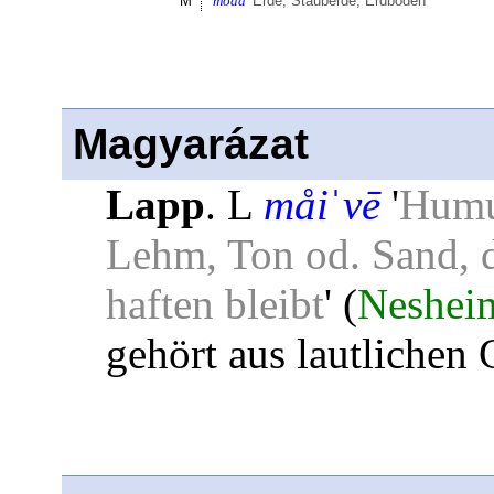
M
moda
'
Erde, Stauberde, Erdboden
'
Magyarázat
Lapp
. L
måiˈvē
'
Humus
Lehm, Ton od. Sand, d
haften bleibt
' (
Neshei
gehört aus lautlichen 