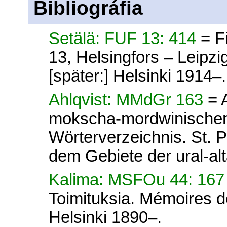
Bibliográfia
Setälä: FUF 13: 414
= F
13, Helsingfors – Leipz
[später:] Helsinki 1914–.
Ahlqvist: MMdGr 163
= 
mokscha-mordwinischen
Wörterverzeichnis. St. 
dem Gebiete der ural-alt
Kalima: MSFOu 44: 16
Toimituksia. Mémoires d
Helsinki 1890–.