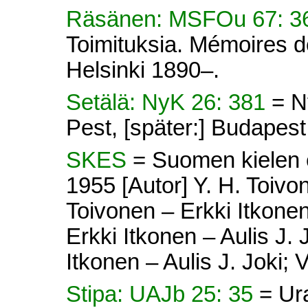
Räsänen: MSFOu 67: 
Toimituksia. Mémoires d
Helsinki 1890–.
Setälä: NyK 26: 381
= N
Pest, [später:] Budapes
SKES
= Suomen kielen e
1955 [Autor] Y. H. Toivon
Toivonen – Erkki Itkonen 
Erkki Itkonen – Aulis J. 
Itkonen – Aulis J. Joki; V
Stipa: UAJb 25: 35
= Ur