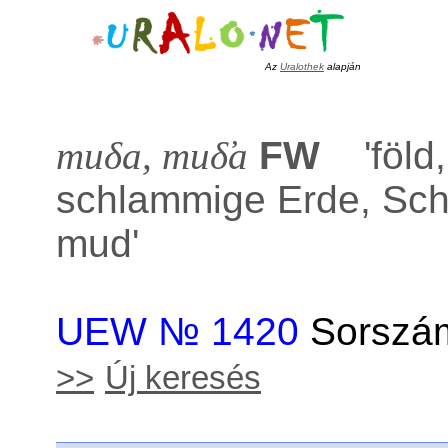
Az
Uralothek
alapján
muδa, muδ̕a
FW
'
föld
schlammige Erde, Sc
mud
'
UEW № 1420
Sorszám
>>
Új keresés