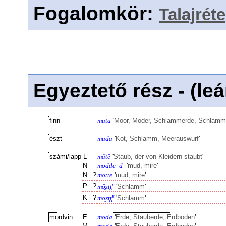
Fogalomkör
:
Talajrét
Egyeztető rész - (le
finn
muta
'
Moor, Moder, Schlammerde, Schlamm
észt
muda
'
Kot, Schlamm, Meerauswurf
'
számi/lapp
L
måtē
'
Staub, der von Kleidern staubt
'
N
mođđe -đ-
'
mud, mire
'
N
?
mǫtte
'
mud, mire
'
ᴇ
P
?
mō̬zt̨t̨
'
Schlamm
'
ᴇ
K
?
mō̬zt̨t̨
'
Schlamm
'
mordvin
E
moda
'
Erde, Stauberde, Erdboden
'