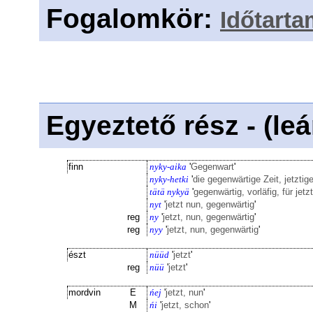
Fogalomkör
:
Időtarta
Egyeztető rész - (le
finn
nyky-aika
'
Gegenwart
'
nyky-hetki
'
die gegenwärtige Zeit, jetztige
tätä nykyä
'
gegenwärtig, vorläfig, für jetz
nyt
'
jetzt nun, gegenwärtig
'
reg
ny
'
jetzt, nun, gegenwärtig
'
reg
nyy
'
jetzt, nun, gegenwärtig
'
észt
nüüd
'
jetzt
'
reg
nüü
'
jetzt
'
mordvin
E
ńej
'
jetzt, nun
'
M
ńi
'
jetzt, schon
'