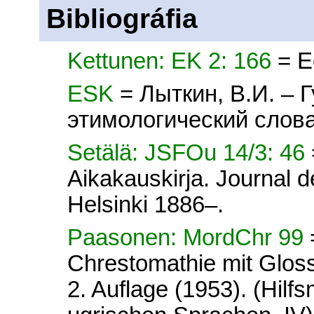
Bibliográfia
Kettunen: EK 2: 166
= E
ESK
= Лыткин, В.И. – 
этимологический слова
Setälä: JSFOu 14/3: 46
Aikakauskirja. Journal d
Helsinki 1886–.
Paasonen: MordChr 99
Chrestomathie mit Glos
2. Auflage (1953). (Hilfs