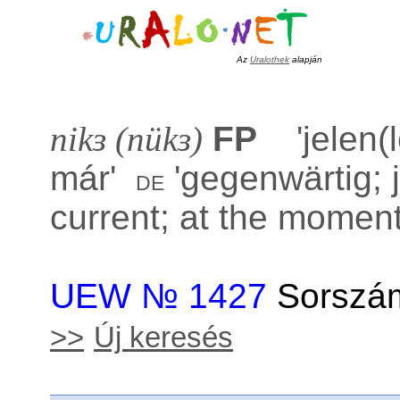
Az
Uralothek
alapján
nikɜ (nükɜ)
FP
'
jelen(
már
'
'
gegenwärtig; j
de
current; at the moment
UEW № 1427
Sorszám
>>
Új keresés