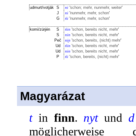
udmurt/votják
S
ni
'
schon; mehr, nunmehr, weiter
'
J
ni
'
nunmehr, mehr, schon
'
G
ńi
'
nunmehr, mehr, schon
'
komi/zürjén
S
ńin
'
schon, bereits nicht, mehr
'
S
nin
'
schon, bereits nicht, mehr
'
Peč
ni̮n
'
schon, bereits, (nicht) mehr
'
Ud
ńin
'
schon, bereits nicht, mehr
'
Ud
nin
'
schon, bereits nicht, mehr
'
P
ńi
'
schon, bereits, (nicht) mehr
'
Magyarázat
t
in
finn
.
nyt
und
d
möglicherweise