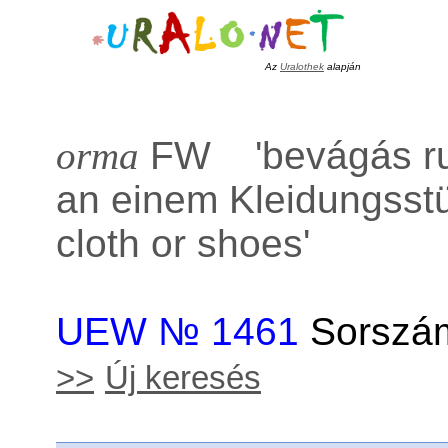
Az
Uralothek
alapján
orma
FW '
bevágás r
an einem Kleidungsst
cloth or shoes
'
UEW № 1461
Sorszám
>>
Új keresés