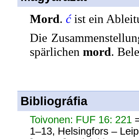
Mord
.
ć
ist ein Ablei
Die Zusammenstellung
spärlichen
mord
. Bel
Bibliográfia
Toivonen: FUF 16: 221
1–13, Helsingfors – Lei