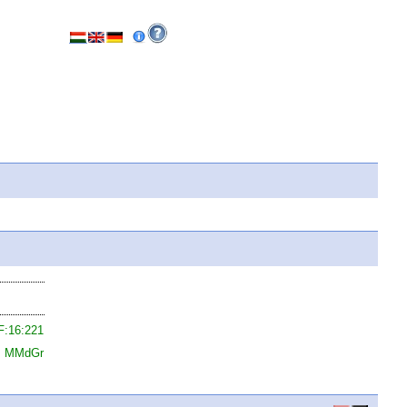
F:16:221
t, MMdGr