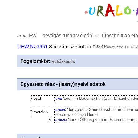
orma
FW '
bevágás ruhán v cipőn
'
'
Einschnitt an e
de
UEW № 1461
Sorszám szerint:
<< Előző
Következő >>
Új 
Fogalomkör
:
Ruházkodás
Egyeztető rész - (leány)nyelvi adatok
? észt
orm
'
Loch im Bauernschuh (zum Einziehen der
urmać
'
der vordere Saumeinschnitt in einem we
? mordvin
einem weiblichen Hemd
'
M
urmats
'
kurze Öffnung vorn im Saumeines mo