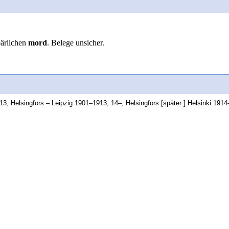
pärlichen
mord
. Belege unsicher.
3, Helsingfors – Leipzig 1901–1913; 14–, Helsingfors [später:] Helsinki 1914