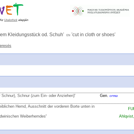
Az
Uralothek
alapján
inem Kleidungsstück od. Schuh
'
'
cut in cloth or shoes
'
en
keresés
 Schnur), Schnur (zum Ein- oder Anziehen)
'
Gen.
orma
iblichen Hemd, Ausschnitt der vorderen Borte unten in
FU
rdwinischen Weiberhemdes
'
Ahlqvis