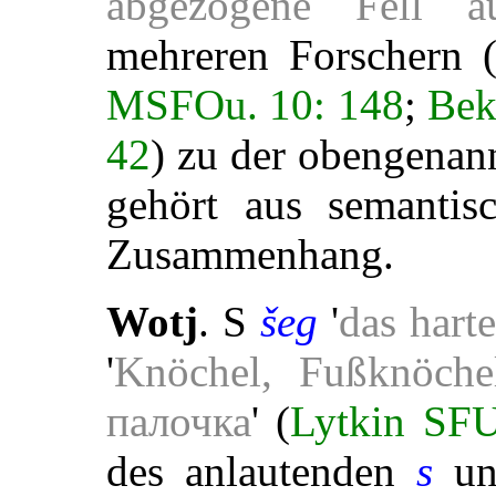
abgezogene Fell au
mehreren Forschern 
MSFOu. 10: 148
;
Bek
42
) zu der obengenann
gehört aus semantis
Zusammenhang.
Wotj
. S
šeg
'
das hart
'
Knöchel, Fußknöche
палочка
' (
Lytkin SFU
des anlautenden
s
un