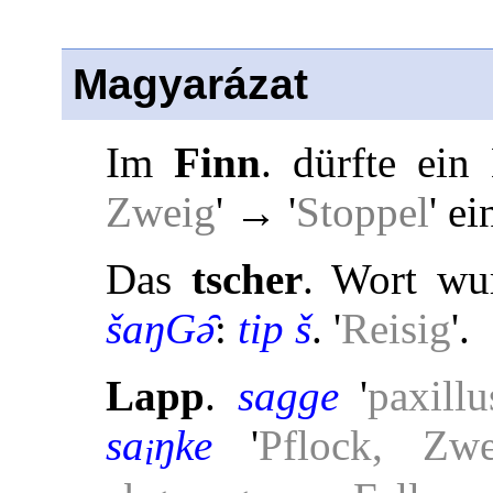
Magyarázat
Im
Finn
. dürfte ein
Zweig
'
→ '
Stoppel
' ei
Das
tscher
. Wort wu
šaŋGə̑
:
tip š
. '
Reisig
'.
Lapp
.
sagge
'
paxillu
sa
ŋke
'
Pflock, Zw
i