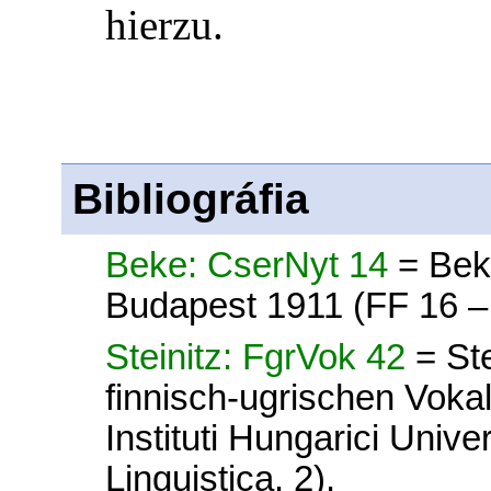
hierzu.
Bibliográfia
Beke: CserNyt 14
= Bek
Budapest 1911 (FF 16 –
Steinitz: FgrVok 42
= St
finnisch-ugrischen Voka
Instituti Hungarici Unive
Linguistica. 2).