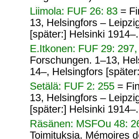
Liimola: FUF 26: 83
= F
13, Helsingfors – Leipz
[später:] Helsinki 1914–.
E.Itkonen: FUF 29: 297,
Forschungen. 1–13, Hel
14–, Helsingfors [später
Setälä: FUF 2: 255
= Fi
13, Helsingfors – Leipz
[später:] Helsinki 1914–.
Räsänen: MSFOu 48: 
Toimituksia. Mémoires d