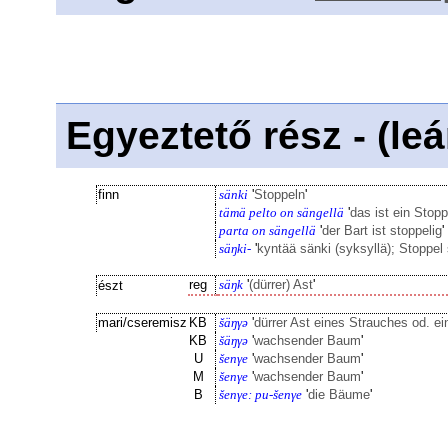
Egyeztető rész - (le
finn
sänki
'
Stoppeln
'
tämä pelto on sängellä
'
das ist ein Stopp
parta on sängellä
'
der Bart ist stoppelig
'
säŋki-
'
kyntää sänki (syksyllä); Stoppel
reg
säŋk
'
(dürrer) Ast
'
észt
mari/cseremisz
KB
šäŋγə
'
dürrer Ast eines Strauches od. e
KB
šäŋγə
'
wachsender Baum
'
U
šenγe
'
wachsender Baum
'
M
šenγe
'
wachsender Baum
'
B
šenγe: pu-šenγe
'
die Bäume
'