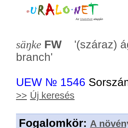
Az
Uralothek
alapján
säŋke
FW
'
(száraz) á
branch
'
UEW № 1546
Sorszám
>>
Új keresés
Fogalomkör
:
A növén