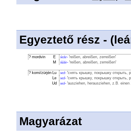
Egyeztető rész - (le
? mordvin
E
śeźe-
'
reißen, abreißen, zerreißen
'
M
śäźe-
'
reißen, abreißen, zerreißen
'
? komi/zürjén
Lu
seź-
'
снять крышку, покрышку открыть, 
Le
seź-
'
снять крышку, покрышку открыть, 
Ud
seź-
'
ausziehen, herausziehen, z.B. einen
Magyarázat