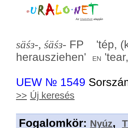
Az
Uralothek
alapján
säśɜ-, śäśɜ-
FP '
tép, (
herausziehen
'
'
tear
en
UEW № 1549
Sorszám
>>
Új keresés
Fogalomkör
:
,
Nyúz
T