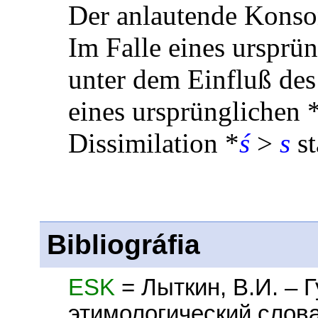
Der anlautende Konson
Im Falle eines ursprü
unter dem Einfluß des
eines ursprünglichen 
Dissimilation *
ś
>
s
st
Bibliográfia
ESK
= Лыткин, В.И. – 
этимологический слова