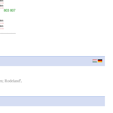
inn
inn
803 807
inn
inn
en; Rodeland
'.