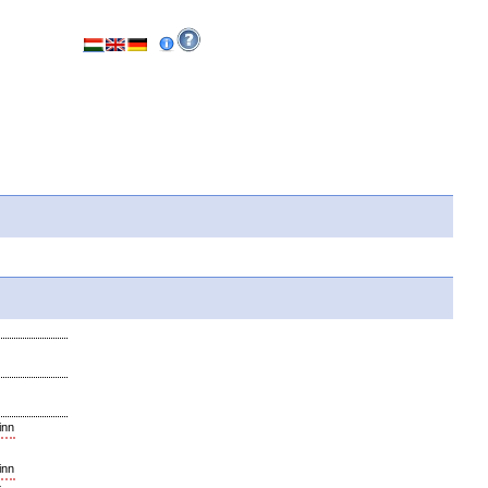
inn
inn