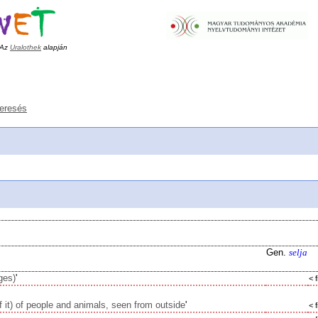
Az
Uralothek
alapján
keresés
Gen.
selja
ges)
'
< f
f it) of people and animals, seen from outside
'
< f