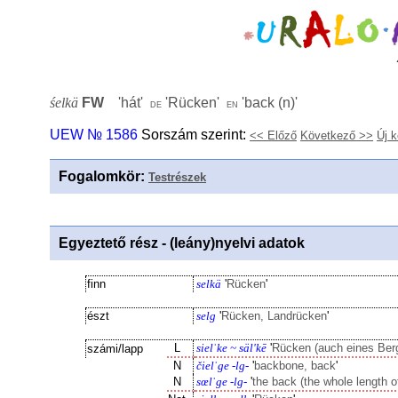
śelkä
FW
'
hát
'
'
Rücken
'
'
back (n)
'
de
en
UEW № 1586
Sorszám szerint:
<< Előző
Következő >>
Új 
Fogalomkör
:
Testrészek
Egyeztető rész - (leány)nyelvi adatok
finn
selkä
'
Rücken
'
észt
selg
'
Rücken, Landrücken
'
L
sielˈke ~ säl'kē
'
Rücken (auch eines Ber
számi/lapp
N
čielˈge -lg-
'
backbone, back
'
N
sœlˈge -lg-
'
the back (the whole length o