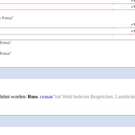
< f
< f
s Kreuz
'
< f
< f
 Kreuz
'
 Kreuz
'
ntlehnt worden:
Russ
.
ceльга
'
mit Wald bedecter Bergrücken, Landrück