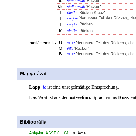
Not
sielke ~ slk
'
Rücken
'
Kld
sielke ~ slk
'
Rücken
'
T
čieᵢlke
'
Rücken Kreuz
'
či̊ѳ
lke
'
der untere Teil des Rücken,, da
T
i
sie
lke
'
Rücken
'
T
i
sie
lke
'
Rücken
'
K
i
mari/cseremisz
U
šə̑lə̑ž
'
der untere Teil des Rückens, das
M
šiľe
'
Rücken
'
B
šə̑lə̑ž
'
der untere Teil des Rückens, das
Magyarázat
Lapp
.
ie
ist eine unregelmäßige Entsprechung.
Das Wort ist aus den
ostseefinn
. Sprachen ins
Russ
. e
Bibliográfia
Ahlqvist: ASSF 6: 104
= s. Acta.