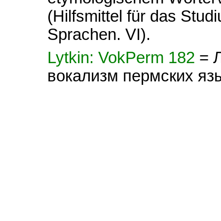
(Hilfsmittel für das Stud
Sprachen. VI).
Lytkin: VokPerm 182
= 
вокализм пермских яз