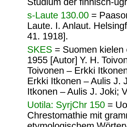
Studium der finnisch-ug
s-Laute 130.00
= Paason
Laute. I. Anlaut. Helsi
41. 1918].
SKES
= Suomen kielen e
1955 [Autor] Y. H. Toivon
Toivonen – Erkki Itkonen 
Erkki Itkonen – Aulis J. 
Itkonen – Aulis J. Joki; V
Uotila: SyrjChr 150
= Uot
Chrestomathie mit gram
etymologischem Wörterve