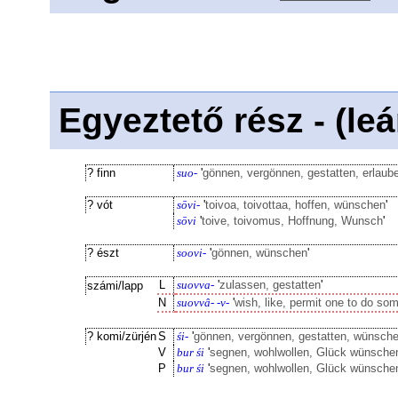
Egyeztető rész - (le
? finn
suo-
'
gönnen, vergönnen, gestatten, erlaub
? vót
sōvi-
'
toivoa, toivottaa, hoffen, wünschen
'
sōvi
'
toive, toivomus, Hoffnung, Wunsch
'
? észt
soovi-
'
gönnen, wünschen
'
L
suovva-
'
zulassen, gestatten
'
számi/lapp
N
suovvâ- -v-
'
wish, like, permit one to do so
? komi/zürjén
S
śi-
'
gönnen, vergönnen, gestatten, wünsch
V
bur śi
'
segnen, wohlwollen, Glück wünsche
P
bur śi
'
segnen, wohlwollen, Glück wünsche