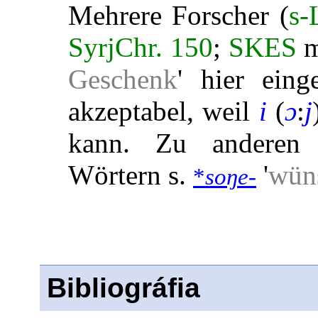
Mehrere Forscher (
s-
SyrjChr. 150
;
SKES
m
Geschenk
' hier eing
akzeptabel, weil
i
(
ɔ
:
j
kann. Zu anderen ir
Wörtern s.
'
wün
*
soŋe-
Bibliográfia