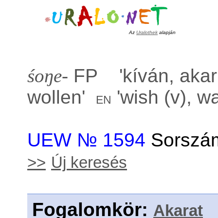
Az
Uralothek
alapján
śoŋe-
FP '
kíván, akar
wollen
'
'
wish (v), wa
en
UEW № 1594
Sorszám
>>
Új keresés
Fogalomkör
:
Akarat