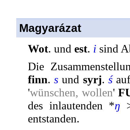
Magyarázat
Wot
. und
est
.
i
sind Ab
Die Zusammenstellun
finn
.
s
und
syrj
.
ś
auf
'
wünschen, wollen
'
F
des inlautenden *
ŋ
>
entstanden.