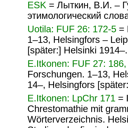
ESK
= Лыткин, В.И. – 
этимологический слова
Uotila: FUF 26: 172-5
= 
1–13, Helsingfors – Lei
[später:] Helsinki 1914–.
E.Itkonen: FUF 27: 186,
Forschungen. 1–13, Hel
14–, Helsingfors [später
E.Itkonen: LpChr 171
= 
Chrestomathie mit gram
Wörterverzeichnis. Helsi