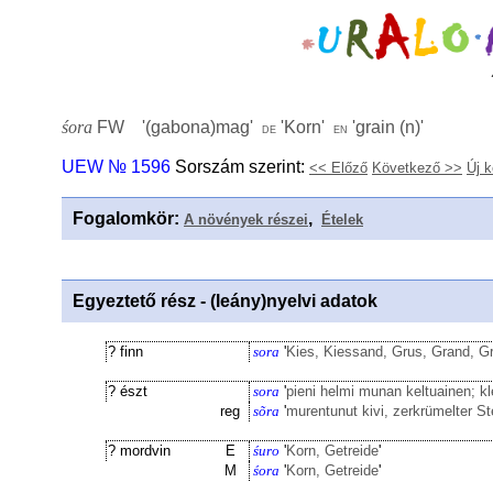
śora
FW '
(gabona)mag
'
'
Korn
'
'
grain (n)
'
de
en
UEW № 1596
Sorszám szerint:
<< Előző
Következő >>
Új 
Fogalomkör
:
,
A növények részei
Ételek
Egyeztető rész - (leány)nyelvi adatok
? finn
sora
'
Kies, Kiessand, Grus, Grand, G
? észt
sora
'
pieni helmi munan keltuainen; kl
reg
sõra
'
murentunut kivi, zerkrümelter St
? mordvin
E
śuro
'
Korn, Getreide
'
M
śora
'
Korn, Getreide
'