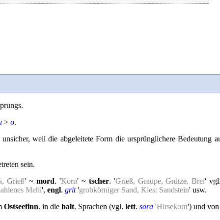
sprungs.
u
>
o
.
b unsicher, weil die abgeleitete Form die ursprünglichere Bedeutung 
etreten sein.
s, Grieß
' ~
mord
. '
Korn
' ~
tscher
. '
Grieß, Graupe, Grütze, Brei
' vg
mahlenes Mehl
',
engl
.
grit
'
grobkörniger Sand, Kies: Sandstein
' usw.
em
Ostseefinn
. in die
balt
. Sprachen (vgl.
lett
.
sora
'
Hirsekorn
') und von