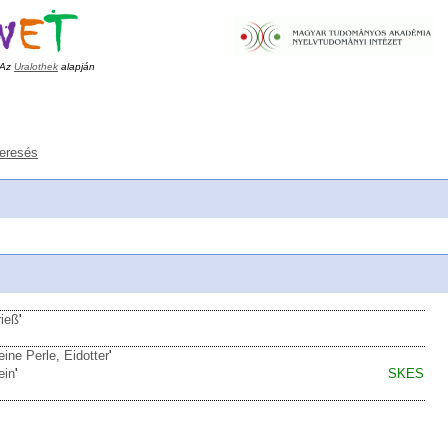
Az
Uralothek
alapján
keresés
rieß
'
eine Perle, Eidotter
'
ein
'
SKES