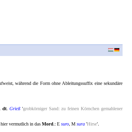
aufweist, während die Form ohne Ableitungssuffix eine sekundäre
l.
dt
.
Grieß
'
grobkörniger Sand: zu feinen Körnchen gemahlener
 hier vermutlich in das
Mord
.: E
suro
, M
sura
'
Hirse
'.