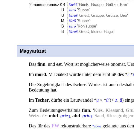
? mari/cseremisz
KB
šəräš
'
Grieß, Graupe, Grütze, Brei
'
U
šürö
'
Suppe
'
U
šüraš
'
Grieß, Graupe, Grütze, Brei
'
M
šürö
'
Suppe
'
B
šürö
'
Kohlsuppe
'
B
šüraš
'
Grieß, kleiner Hagel
'
Magyarázat
Das
finn
. und
est
. Wort ist möglicherweise onomat. Ur
Im
mord
. M-Dialekt wurde unter dem Einfluß des *
r
*
Die Zugehörigkeit des
tscher
. Wortes ist auch deshal
Bedeutung hat.
Im
Tscher
. dürfte ein Lautwandel *
u
> *
ü̆
(>
ə
,
ü
) eing
Zum Bedeutungsverhältnis
finn
. '
Kies, Kiessand, Gru
Weizen
' ~
mhd
.
grieʒ
,
ahd
.
grioʒ
'
Sand, Kies: grobge
Das für das
FW
rekonstruierbare
gelangte aus d
*
śora