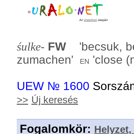
Az
Uralothek
alapján
śulke-
FW
'
becsuk, b
zumachen
'
'
close (
en
UEW № 1600
Sorszám
>>
Új keresés
Fogalomkör
:
Helyzet,