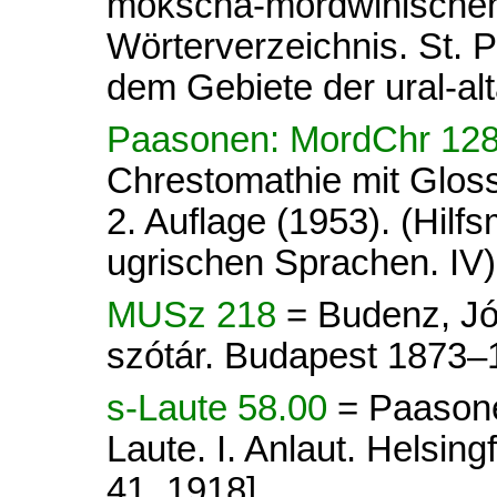
mokscha-mordwinischen
Wörterverzeichnis. St. 
dem Gebiete der ural-alt
Paasonen: MordChr 12
Chrestomathie mit Glos
2. Auflage (1953). (Hilfs
ugrischen Sprachen. IV)
MUSz 218
= Budenz, Jó
szótár. Budapest 1873–
s-Laute 58.00
= Paasone
Laute. I. Anlaut. Helsi
41. 1918].