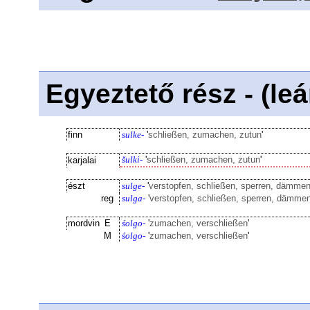
Egyeztető rész - (le
finn
sulke-
'
schließen, zumachen, zutun
'
šulki-
'
schließen, zumachen, zutun
'
karjalai
észt
sulge-
'
verstopfen, schließen, sperren, dämmen
reg
sulga-
'
verstopfen, schließen, sperren, dämme
mordvin
E
śolgo-
'
zumachen, verschließen
'
M
śolgo-
'
zumachen, verschließen
'