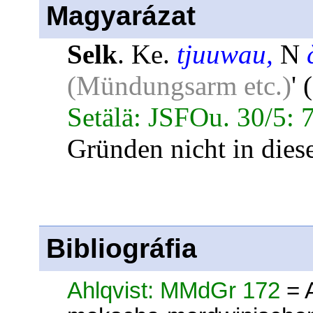
Magyarázat
Selk
. Ke.
tjuuwau,
N
(Mündungsarm etc.)
' (
Setälä: JSFOu. 30/5: 
Gründen nicht in die
Bibliográfia
Ahlqvist: MMdGr 172
= 