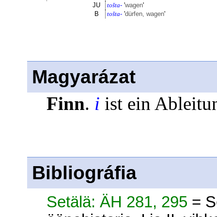
JU
tošta-
'
wagen
'
B
tošta-
'
dürfen, wagen
'
Magyarázat
Finn
.
i
ist ein Ableitu
Bibliográfia
Setälä: ÄH 281, 295
= S