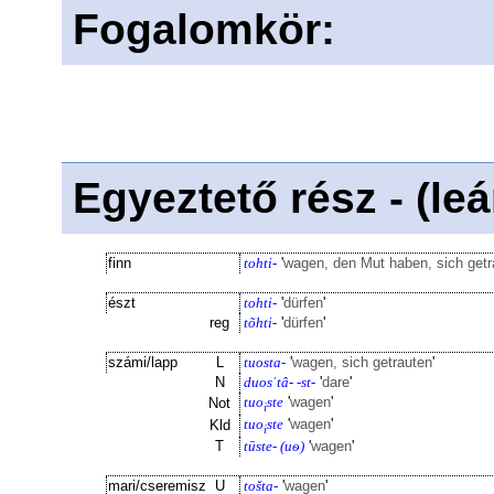
Fogalomkör
:
Egyeztető rész - (le
finn
tohti-
'
wagen, den Mut haben, sich getr
észt
tohti-
'
dürfen
'
reg
tõhti-
'
dürfen
'
számi/lapp
L
tuosta-
'
wagen, sich getrauten
'
N
duosˈtâ- -st-
'
dare
'
tuo
ste
'
wagen
'
Not
i
tuo
ste
'
wagen
'
Kld
i
T
tūste- (uѳ)
'
wagen
'
mari/cseremisz
U
tošta-
'
wagen
'