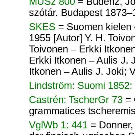
MUSz 800
= Budenz, Jó
szótár. Budapest 1873–
SKES
= Suomen kielen e
1955 [Autor] Y. H. Toivon
Toivonen – Erkki Itkonen 
Erkki Itkonen – Aulis J. 
Itkonen – Aulis J. Joki; V
Lindström: Suomi 1852:
Castrén: TscherGr 73
= 
grammatices tscheremis
VglWb 1: 441
= Donner,