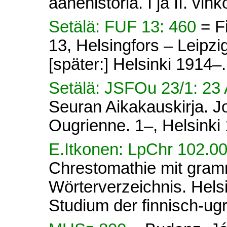
äänehistoria. I ja II. vih
Setälä: FUF 13: 460
= F
13, Helsingfors – Leipz
[später:] Helsinki 1914–.
Setälä: JSFOu 23/1: 2
Seuran Aikakauskirja. Jo
Ougrienne. 1–, Helsinki
E.Itkonen: LpChr 102.0
Chrestomathie mit gram
Wörterverzeichnis. Helsi
Studium der finnisch-ug