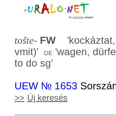
Az
Uralothek
alapján
tošte-
FW
'
kockáztat,
vmit)
'
'
wagen, dürf
de
to do sg
'
UEW № 1653
Sorszám
>>
Új keresés