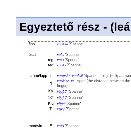
Egyeztető rész - (le
finn
vaaksa
'
Spanne
'
észt
vaks
'
Spanne
'
reg
vass
'
Spanne
'
reg
vaaks
'
Spanne
'
számi/lapp
L
vuopsē ~ vuoksē
'
Spanne i. allg. (= Spannwei
vuokˈse -vs-
'
span (the distance between the
N
finger)
'
ᴇ
Ko
vŭ͕ə̆̕p̄s̨̄
'
Spanne
'
ᴇ
Not
vŭ͕ə̆̕p̄s̨̄
'
Spanne
'
ᴇ
Kld
vŭ͕p̄s̨
'
Spanne
'
T
vī̮p̄s̨ε
'
Spanne
'
mordvin
E
vaks
'
Spanne
'