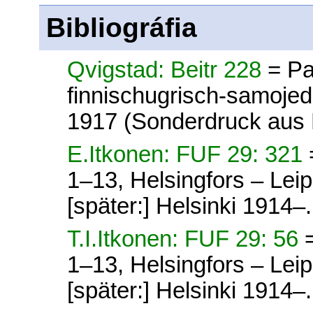
Bibliográfia
Qvigstad: Beitr 228
= Pa
finnischugrisch-samoje
1917 (Sonderdruck aus 
E.Itkonen: FUF 29: 321
1–13, Helsingfors – Lei
[später:] Helsinki 1914–.
T.I.Itkonen: FUF 29: 56
1–13, Helsingfors – Lei
[später:] Helsinki 1914–.