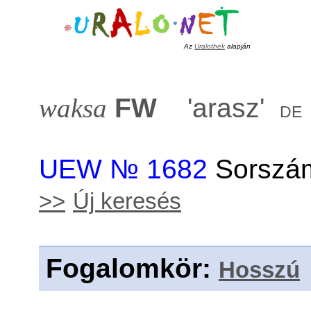
Az
Uralothek
alapján
waksa
FW
'
arasz
'
de
UEW № 1682
Sorszám
>>
Új keresés
Fogalomkör
:
Hosszú