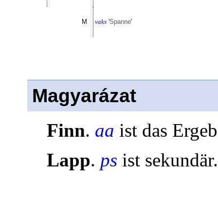
M
vaks
'
Spanne
'
Magyarázat
Finn
.
aa
ist das Erge
Lapp
.
ps
ist sekundär.