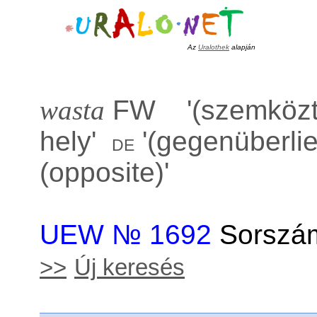
Az
Uralothek
alapján
wasta
FW '
(szemközt
hely
'
'
(gegenüberlie
de
(opposite)
'
UEW № 1692
Sorszám
>>
Új keresés