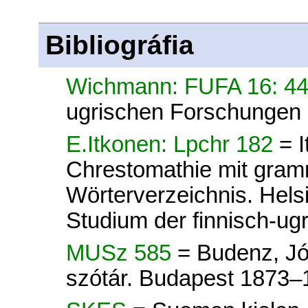
Bibliográfia
Wichmann: FUFA 16: 4
ugrischen Forschungen 
E.Itkonen: Lpchr 182
= 
Chrestomathie mit gram
Wörterverzeichnis. Helsi
Studium der finnisch-ug
MUSz 585
= Budenz, Jó
szótár. Budapest 1873–