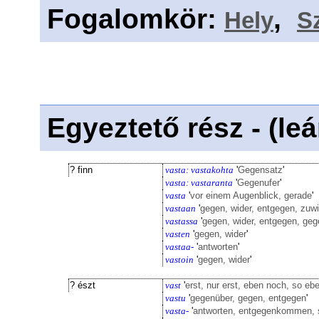
Fogalomkör
:
,
Hely
S
Egyeztető rész - (le
? finn
vasta: vastakohta
'
Gegensatz
'
vasta: vastaranta
'
Gegenufer
'
vasta
'
vor einem Augenblick, gerade
'
vastaan
'
gegen, wider, entgegen, zuw
vastassa
'
gegen, wider, entgegen, ge
vasten
'
gegen, wider
'
vastaa-
'
antworten
'
vastoin
'
gegen, wider
'
? észt
vast
'
erst, nur erst, eben noch, so eb
vastu
'
gegenüber, gegen, entgegen
'
vasta-
'
antworten, entgegenkommen, 