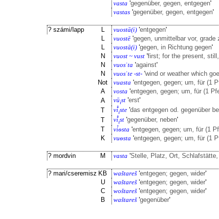
vasta
'
gegenüber, gegen, entgegen
'
vastas
'
gegenüber, gegen, entgegen
'
? számi/lapp
L
vuostā(i)
'
entgegen
'
L
vuostē
'
gegen, unmittelbar vor, grade
L
vuostā(i)
'
gegen, in Richtung gegen
'
N
vuost ~ vust
'
first; for the present, still
N
vuosˈta
'
against
'
N
vuosˈte -st-
'
wind or weather which goes
Not
vuasta
'
entgegen, gegen; um, für (1 P
A
vosta
'
entgegen, gegen; um, für (1 Pf
vū
st
'
erst
'
A
i
vi̊̄
ste
'
das entgegen od. gegenüber b
T
i
vi̊̄
st
'
gegenüber, neben
'
T
i
T
vi̊ѳsta
'
entgegen, gegen; um, für (1 Pf
K
vuѳsta
'
entgegen, gegen; um, für (1 P
? mordvin
M
vasta
'
Stelle, Platz, Ort, Schlafstätte,
? mari/cseremisz
KB
waštareš
'
entgegen; gegen, wider
'
U
waštareš
'
entgegen; gegen, wider
'
C
woštareš
'
entgegen; gegen, wider
'
B
waštareš
'
gegenüber
'