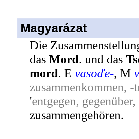
Magyarázat
Die Zusammenstellung
das
Mord
. und das
Ts
mord
. E
vasoďe-
, M
zusammenkommen, -tr
'
entgegen, gegenüber,
zusammengehören.