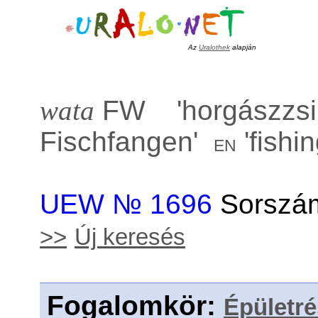
Az
Uralothek
alapján
wata
FW '
horgászzsi
Fischfangen
'
'
fishin
en
UEW № 1696
Sorszám
>>
Új keresés
Fogalomkör
:
Épületr