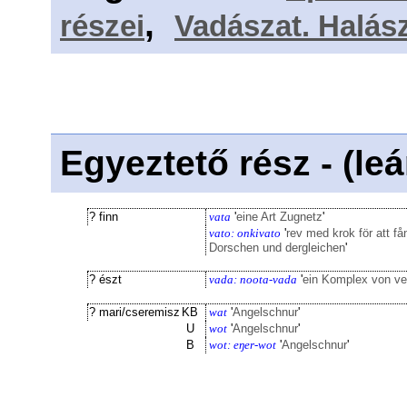
,
részei
Vadászat. Halás
Egyeztető rész - (le
? finn
vata
'
eine Art Zugnetz
'
vato: onkivato
'
rev med krok för att f
Dorschen und dergleichen
'
? észt
vada: noota-vada
'
ein Komplex von v
? mari/cseremisz
KB
wat
'
Angelschnur
'
U
wot
'
Angelschnur
'
B
wot: eŋer-wot
'
Angelschnur
'