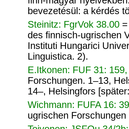
finn-magyar nyelvekben.
bevezetésül: a kérdés t
Steinitz: FgrVok 38.00
=
des finnisch-ugrischen 
Instituti Hungarici Unive
Linguistica. 2).
E.Itkonen: FUF 31: 159
Forschungen. 1–13, Hel
14–, Helsingfors [später
Wichmann: FUFA 16: 3
ugrischen Forschungen 