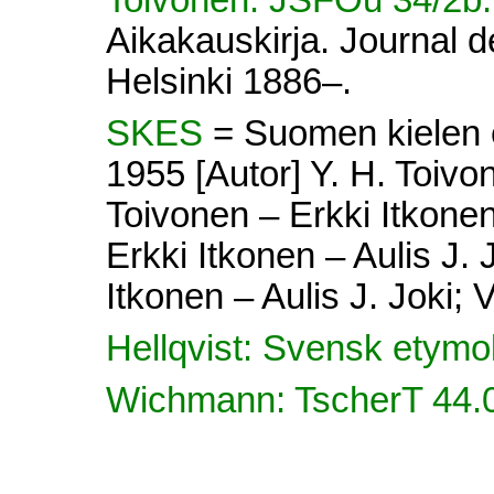
Toivonen: JSFOu 34/2b
Aikakauskirja. Journal d
Helsinki 1886–.
SKES
= Suomen kielen e
1955 [Autor] Y. H. Toivon
Toivonen – Erkki Itkonen 
Erkki Itkonen – Aulis J. 
Itkonen – Aulis J. Joki; V
Hellqvist: Svensk etymo
Wichmann: TscherT 44