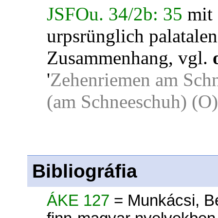
JSFOu. 34/2b: 35
mit
urpsrünglich palatalen
Zusammenhang, vgl.
'
Zehenriemen am Schn
(am Schneeschuh) (O)
Bibliográfia
ÁKE 127
= Munkácsi, Be