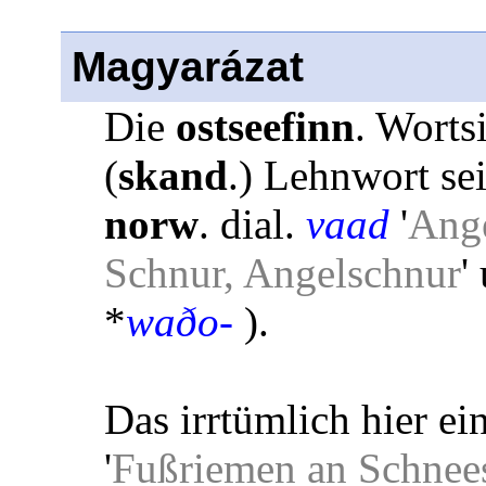
Magyarázat
Die
ostseefinn
. Worts
(
skand
.) Lehnwort se
norw
. dial.
vaad
'
Ang
Schnur, Angelschnur
'
*
waðo-
).
Das irrtümlich hier e
'
Fußriemen an Schnees