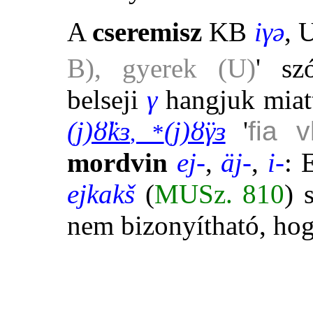
A
cseremisz
KB
iγə
, 
B), gyerek (U)
' sz
belseji
γ
hangjuk miatt
(j)ȣ̈kɜ
(j)ȣ̈γɜ
'
fia v
, *
mordvin
ej-
,
äj-
,
i-
: 
ejkakš
(
MUSz. 810
) 
nem bizonyítható, ho