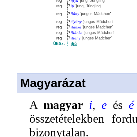
reg
?
iftyu
'
jung, Jüngling
'
reg
?
ifi
'
jung, Jüngling
'
ilány
'
junges Mädchen
'
reg
?
reg
?
élyány
'
junges Mädchen
'
reg
?
ilánka
'
junges Mädchen
'
reg
?
illánka
'
junges Mädchen
'
reg
?
illány
'
junges Mädchen
'
ÚESz.
ifjú
Magyarázat
A
magyar
i
,
e
és
é
összetételekben fordu
bizonytalan.