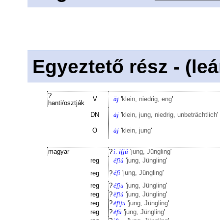
Egyeztető rész - (le
?
V
äj
'
klein, niedrig, eng
'
hanti/osztják
DN
ȧj
'
klein, jung, niedrig, unbeträchtlich
'
O
ȧj
'
klein, jung
'
magyar
?
i: ifjú
'
jung, Jüngling
'
reg
éfiú
'
jung, Jüngling
'
éfi
'
jung, Jüngling
'
reg
?
reg
?
éfju
'
jung, Jüngling
'
reg
?
ëfiú
'
jung, Jüngling
'
reg
?
éfiju
'
jung, Jüngling
'
reg
?
éfü
'
jung, Jüngling
'