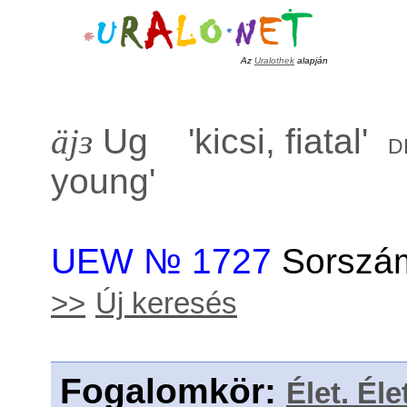
Az
Uralothek
alapján
äjɜ
Ug '
kicsi, fiatal
'
d
young
'
UEW № 1727
Sorszám
>>
Új keresés
Fogalomkör
:
Élet. Éle