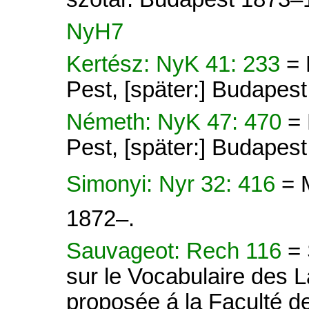
NyH7
Kertész: NyK 41: 233
= 
Pest, [später:] Budapes
Németh: NyK 47: 470
=
Pest, [später:] Budapes
Simonyi: Nyr 32: 416
= 
1872–.
Sauvageot: Rech 116
=
sur le Vocabulaire des 
proposée á la Faculté de