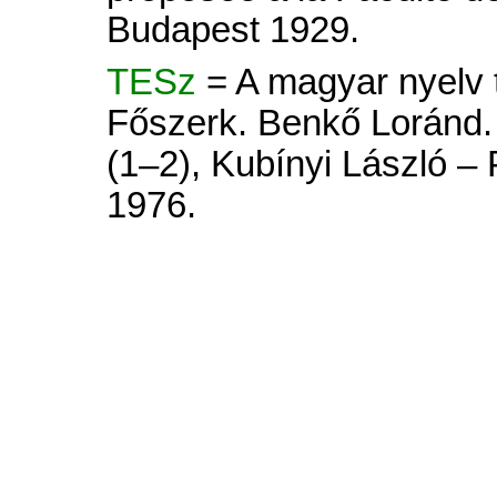
Budapest 1929.
TESz
= A magyar nyelv tö
Főszerk. Benkő Loránd. 
(1–2), Kubínyi László –
1976.