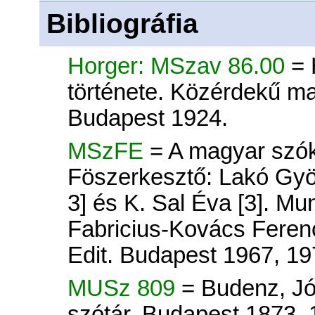
Bibliográfia
Horger: MSzav 86.00
= 
története. Közérdekű m
Budapest 1924.
MSzFE
= A magyar szók
Föszerkesztő: Lakó Györ
3] és K. Sal Éva [3]. Mu
Fabricius-Kovács Ferenc
Edit. Budapest 1967, 19
MUSz 809
= Budenz, Jó
szótár. Budapest 1873–