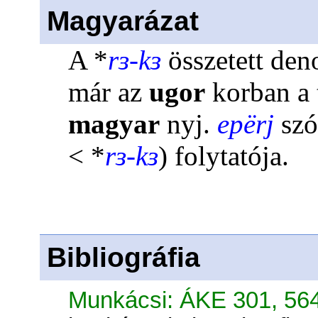
Magyarázat
A *
rɜ-kɜ
összetett den
már az
ugor
korban a 
magyar
nyj.
epërj
sz
< *
rɜ-kɜ
) folytatója.
Bibliográfia
Munkácsi: ÁKE 301, 56