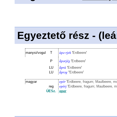
Egyeztető rész - (le
manysi/vogul
T
äpə·rjek
'
Erdbeere
'
P
ǟpərjēχ
'
Erdbeere
'
LU
ǟprä
'
Erdbeere
'
LU
ǟprəχ
'
'Erdbeere
'
magyar
epër
'
Erdbeere, fragum; Maulbeere, m
reg
epërj
'
Erdbeere, fragum; Maulbeere, 
ÚESz.
eper