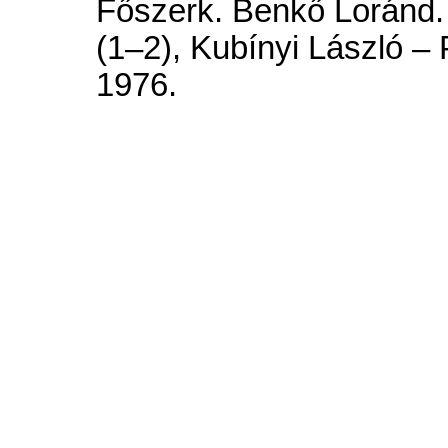
Főszerk. Benkő Loránd. 
(1–2), Kubínyi László –
1976.