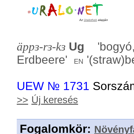
Az
Uralothek
alapján
äppɜ-rɜ-kɜ
Ug
'
bogyó
Erdbeere
'
'
(straw)b
en
UEW № 1731
Sorszám
>>
Új keresés
Fogalomkör
:
Növényf