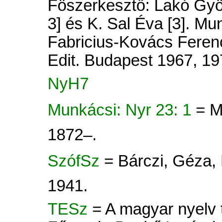
Föszerkesztő: Lakó Györ
3] és K. Sal Éva [3]. Mu
Fabricius-Kovács Ferenc
Edit. Budapest 1967, 19
NyH7
Munkácsi: Nyr 23: 1
= M
1872–.
SzófSz
= Bárczi, Géza,
1941.
TESz
= A magyar nyelv tö