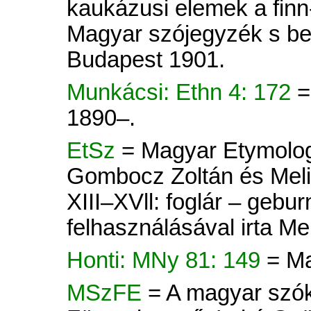
kaukázusi elemek a finn
Magyar szójegyzék s bev
Budapest 1901.
Munkácsi: Ethn 4: 172
=
1890–.
EtSz
= Magyar Etymologiai
Gombocz Zoltán és Mel
XIII–XVll: foglár – gebu
felhasználásával irta M
Honti: MNy 81: 149
= Ma
MSzFE
= A magyar szók