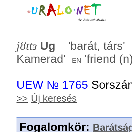
Az
Uralothek
alapján
jȣttɜ
Ug
'
barát, társ
'
Kamerad
'
'
friend (n
en
UEW № 1765
Sorszám
>>
Új keresés
Fogalomkör
:
Barátsá