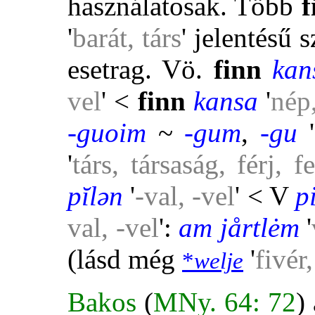
használatosak. Több
f
'
barát, társ
' jelentésű 
esetrag. Vö.
finn
kan
vel
' <
finn
kansa
'
nép
-guoim
~
-gum
,
-gu
'
'
társ, társaság, férj, 
pĭlən
'
-val, -vel
' < V
pi
val, -vel
':
am jårtlėm
'
(lásd még
'
fivér,
*
welje
Bakos
(
MNy. 64: 72
)