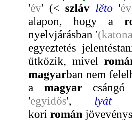
'
év
' (<
szláv
lĕto
'
év
alapon, hogy a
r
nyelvjárásban '
(katona
egyeztetés jelentésta
ütközik, mivel
rom
magyar
ban nem fele
a
magyar
csángó
'
egyidős
',
lyát
kori
román
jövevénys