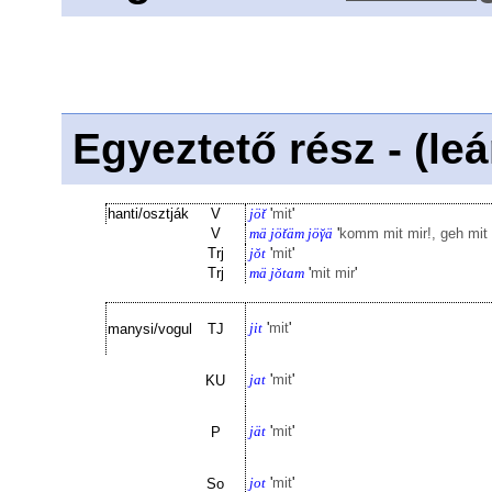
Egyeztető rész - (le
hanti/osztják
V
jö̆t
'
mit
'
V
mä jö̆täm jö̆γä
'
komm mit mir!, geh mit 
Trj
jŏt
'
mit
'
Trj
mä jŏtam
'
mit mir
'
jit
'
mit
'
manysi/vogul
TJ
jat
'
mit
'
KU
jät
'
mit
'
P
jot
'
mit
'
So