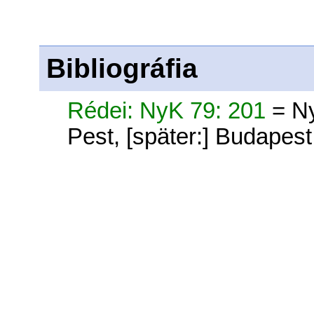
Bibliográfia
Rédei: NyK 79: 201
= N
Pest, [später:] Budapes