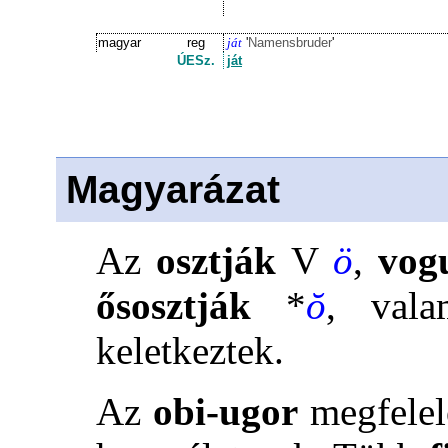
magyar
reg
ját
'
Namensbruder
'
ÚESz.
ját
Magyarázat
Az
osztják
V
ö
,
vog
ősosztják
*
ŏ
, val
keletkeztek.
Az
obi-ugor
megfelel