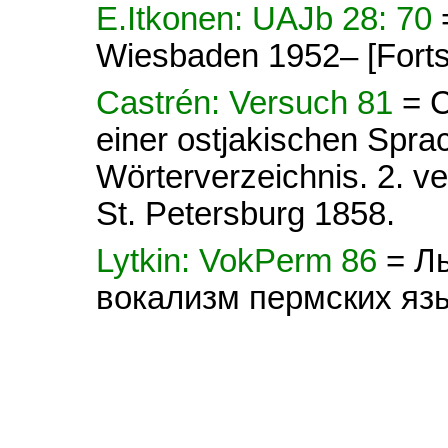
E.Itkonen: UAJb 28: 70
Wiesbaden 1952– [Forts
Castrén: Versuch 81
= C
einer ostjakischen Spra
Wörterverzeichnis. 2. ve
St. Petersburg 1858.
Lytkin: VokPerm 86
= Л
вокализм пермских яз