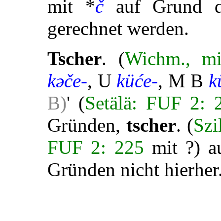
mit *
č
auf Grund 
gerechnet werden.
Tscher
. (
Wichm., mi
kəče-
, U
küće-
, M B
k
B)
' (
Setälä: FUF 2: 
Gründen,
tscher
. (
Szi
FUF 2: 225
mit ?) au
Gründen nicht hierher