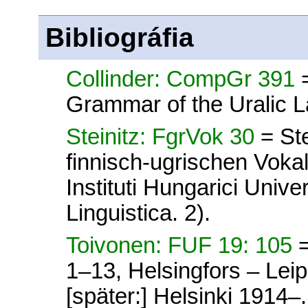
Bibliográfia
Collinder: CompGr 391
Grammar of the Uralic 
Steinitz: FgrVok 30
= St
finnisch-ugrischen Voka
Instituti Hungarici Unive
Linguistica. 2).
Toivonen: FUF 19: 105
1–13, Helsingfors – Lei
[später:] Helsinki 1914–.