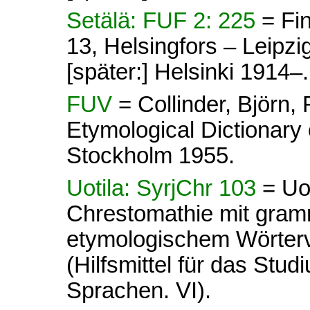
Setälä: FUF 2: 225
= Fi
13, Helsingfors – Leipz
[später:] Helsinki 1914–.
FUV
= Collinder, Björn
Etymological Dictionary 
Stockholm 1955.
Uotila: SyrjChr 103
= Uot
Chrestomathie mit gram
etymologischem Wörterve
(Hilfsmittel für das Stud
Sprachen. VI).