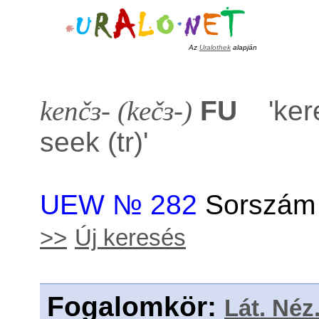
Az
Uralothek
alapján
kenčɜ- (kečɜ-)
FU
'
ker
seek (tr)
'
UEW № 282
Sorszám 
>>
Új keresés
Fogalomkör
:
Lát. Néz.