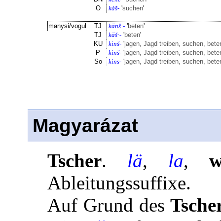
O
kȧ̆s-
'
suchen
'
manysi/vogul
TJ
känš·-
'
beten
'
TJ
käš·-
'
beten
'
KU
kinš-
'
jagen, Jagd treiben, suchen, bete
P
kinš-
'
jagen, Jagd treiben, suchen, bete
So
kins-
'
jagen, Jagd treiben, suchen, bete
Magyarázat
Tscher
.
lä
,
la
,
w
Ableitungssuffixe.
Auf Grund des
Tsche