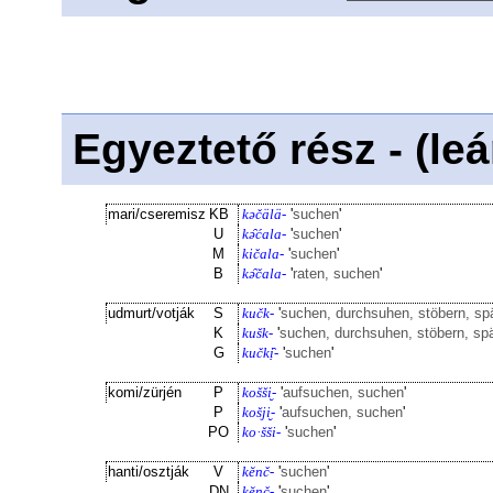
Egyeztető rész - (le
mari/cseremisz
KB
kəčälä-
'
suchen
'
U
kə̑ćala-
'
suchen
'
M
kičala-
'
suchen
'
B
kə̑čala-
'
raten, suchen
'
udmurt/votják
S
kučk-
'
suchen, durchsuhen, stöbern, s
K
kušk-
'
suchen, durchsuhen, stöbern, sp
G
kučkị̑-
'
suchen
'
komi/zürjén
P
košši̮-
'
aufsuchen, suchen
'
P
košji̮-
'
aufsuchen, suchen
'
PO
ko·šši-
'
suchen
'
hanti/osztják
V
kĕnč-
'
suchen
'
DN
kĕnč-
'
suchen
'