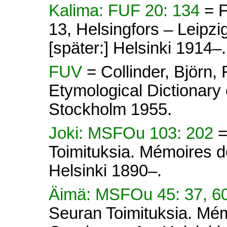
Kalima: FUF 20: 134
= 
13, Helsingfors – Leipz
[später:] Helsinki 1914–.
FUV
= Collinder, Björn
Etymological Dictionary 
Stockholm 1955.
Joki: MSFOu 103: 202
=
Toimituksia. Mémoires d
Helsinki 1890–.
Äimä: MSFOu 45: 37, 6
Seuran Toimituksia. Mém