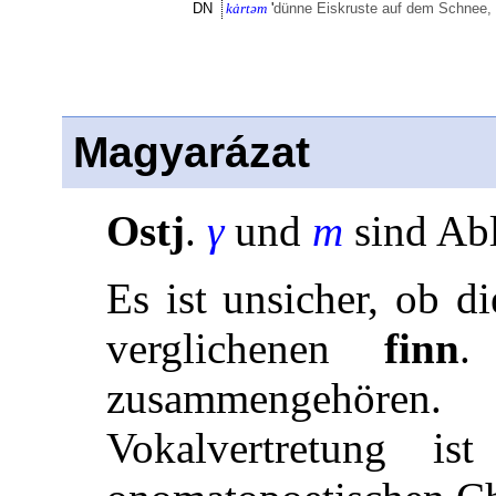
DN
kȧrtəm
'
dünne Eiskruste auf dem Schnee,
Magyarázat
Ostj
.
γ
und
m
sind Abl
Es ist unsicher, ob d
verglichenen
finn
.
zusammengehören
Vokalvertretung is