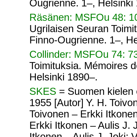
Ougrienne. 1–, Helsinki
Räsänen: MSFOu 48: 10
Ugrilaisen Seuran Toimi
Finno-Ougrienne. 1–, He
Collinder: MSFOu 74: 7
Toimituksia. Mémoires d
Helsinki 1890–.
SKES
= Suomen kielen e
1955 [Autor] Y. H. Toivon
Toivonen – Erkki Itkonen 
Erkki Itkonen – Aulis J. 
Itkonen – Aulis J. Joki; V