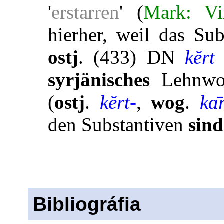
'
erstarren
' (
Mark: Vi
hierher, weil das Sub
ostj
. (433) DN
kĕrt
syrjänisches
Lehnwor
(
ostj
.
kĕrt-
,
wog
.
kɑ̄
den Substantiven
sind
Bibliográfia