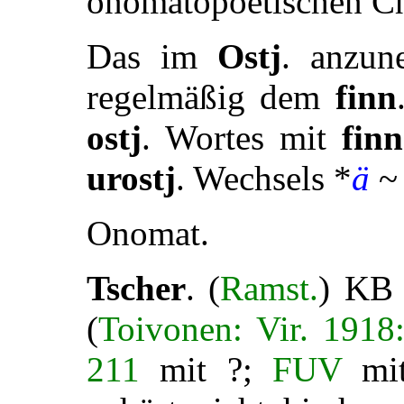
onomatopoetischen Ch
Das im
Ostj
. anzu
regelmäßig dem
finn
ostj
. Wortes mit
finn
urostj
. Wechsels *
ä
~
Onomat.
Tscher
. (
Ramst.
) K
(
Toivonen: Vir. 1918
211
mit ?;
FUV
mi