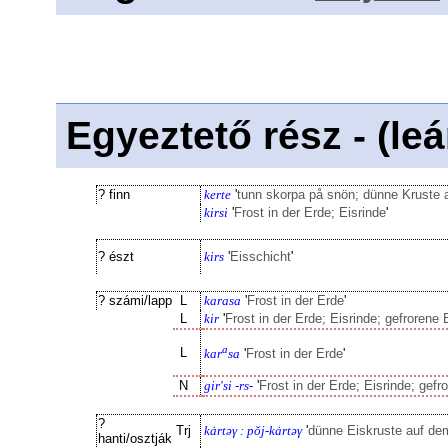
Egyeztető rész - (le
? finn
kerte
'
tunn skorpa på snön; dünne Kruste
kirsi
'
Frost in der Erde; Eisrinde
'
? észt
kirs
'
Eisschicht
'
? számi/lapp
L
karasa
'
Frost in der Erde
'
L
kir
'
Frost in der Erde; Eisrinde; gefrorene
a
L
kar
sa
'
Frost in der Erde
'
N
gir'si -rs-
'
Frost in der Erde; Eisrinde; gef
?
Trj
kȧrtəγ : pŏj-kȧrtəγ
'
dünne Eiskruste auf d
hanti/osztják