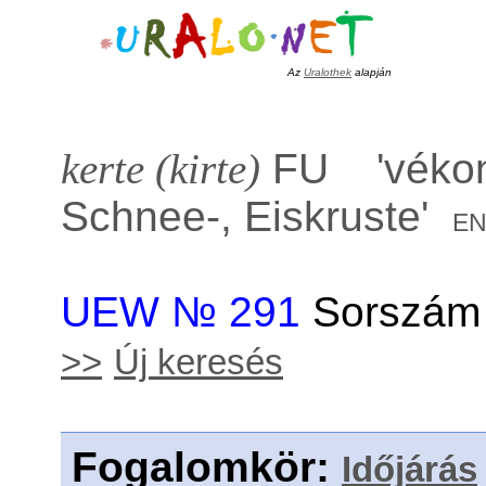
Az
Uralothek
alapján
kerte (kirte)
FU '
vékon
Schnee-, Eiskruste
'
e
UEW № 291
Sorszám 
>>
Új keresés
Fogalomkör
:
Időjárás