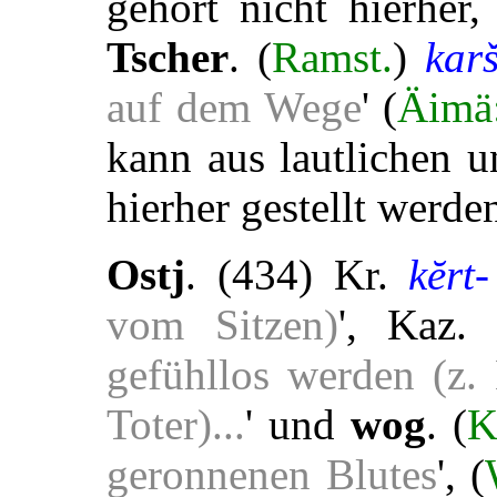
gehört nicht hierher
Tscher
. (
Ramst.
)
kar
auf dem Wege
' (
Äimä
kann aus lautlichen 
hierher gestellt werde
Ostj
. (434) Kr.
kĕrt-
vom Sitzen)
', Kaz
gefühllos werden (z. 
Toter)...
' und
wog
. (
K
geronnenen Blutes
', (