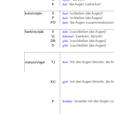
K
kiń-
'
die Augen zudrücken
'
komi/zürjén
S
kuń-
'
schließen (die Augen)
'
P
kuń-
'
schließen (die Augen)
'
PO
ku̇ń-
'
die Augen zusammendrücken
hanti/osztják
V
kŏń-
'
zuschließen (die Augen)
'
Vj
kŏńəral-
'
zwinkern, blinzeln
'
DN
χŏń-
'
zuschließen (die Augen)
'
O
χŏń-
'
zuschließen (die Augen)
'
koń-
'
mit den Augen blinzeln, die 
manysi/vogul
TJ
χ̥oń-
'
mit den Augen blinzeln, die 
KU
końkat-
'
einander mit den Augen zu
P