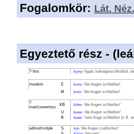
Fogalomkör
:
Lát. Néz.
Egyeztető rész - (le
? finn
kyyny
'
ögats halvöppna tillstånd; 
mordvin
E
końa-
'
die Augen schließen
'
M
końe-
'
die Augen schließen
'
?
KB
kə̑me-
'
die Augen schließen
'
mari/cseremisz
U
kume-
'
die Augen schließen
'
B
kume-
'
sein Auge schließen (z.B. we
udmurt/votják
S
ki̮ń-
'
die Augen zudrücken
'
S
ki̮ńi̮rt-
'
blinzeln
'