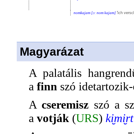
nomkajam [ɔ: nom kajam]
'
ich versc
Magyarázat
A palatális hangrend
a
finn
szó idetartozik-
A
cseremisz
szó a sz
a
votják
(
URS
)
ki̮mi̮rt