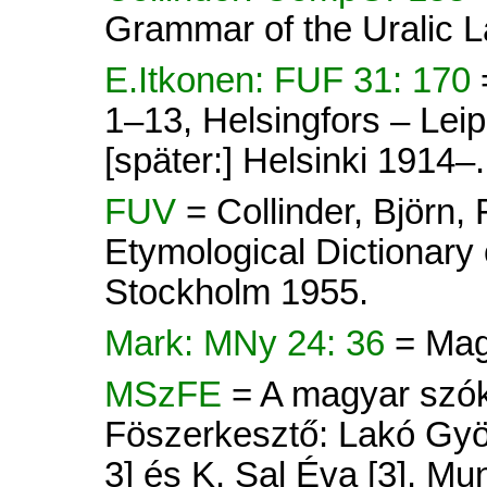
Grammar of the Uralic 
E.Itkonen: FUF 31: 170
1–13, Helsingfors – Lei
[später:] Helsinki 1914–.
FUV
= Collinder, Björn
Etymological Dictionary 
Stockholm 1955.
Mark: MNy 24: 36
= Mag
MSzFE
= A magyar szók
Föszerkesztő: Lakó Györ
3] és K. Sal Éva [3]. Mu