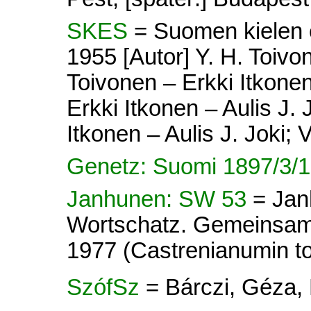
SKES
= Suomen kielen e
1955 [Autor] Y. H. Toivon
Toivonen – Erkki Itkonen 
Erkki Itkonen – Aulis J. 
Itkonen – Aulis J. Joki; V
Genetz: Suomi 1897/3/1
Janhunen: SW 53
= Jan
Wortschatz. Gemeinsamo
1977 (Castrenianumin toi
SzófSz
= Bárczi, Géza,