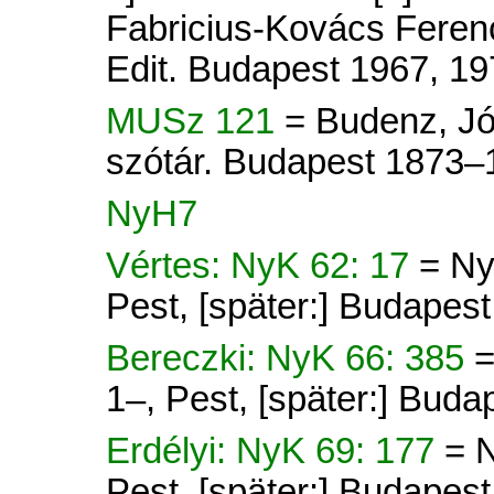
Fabricius-Kovács Ferenc
Edit. Budapest 1967, 19
MUSz 121
= Budenz, Jó
szótár. Budapest 1873–
NyH7
Vértes: NyK 62: 17
= Ny
Pest, [später:] Budapes
Bereczki: NyK 66: 385
=
1–, Pest, [später:] Buda
Erdélyi: NyK 69: 177
= 
Pest, [später:] Budapes