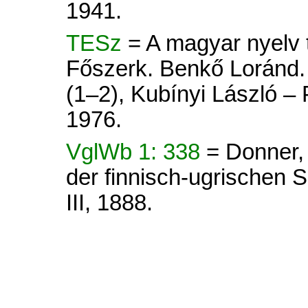
1941.
TESz
= A magyar nyelv tö
Főszerk. Benkő Loránd. 
(1–2), Kubínyi László –
1976.
VglWb 1: 338
= Donner,
der finnisch-ugrischen Sp
III, 1888.