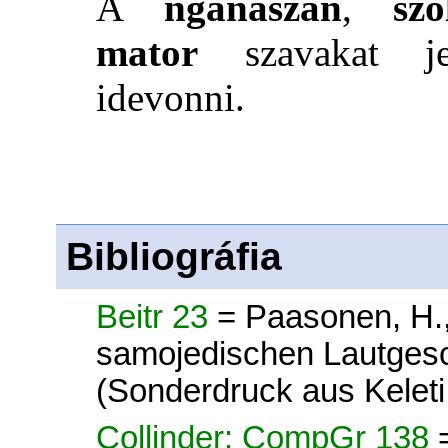
A
nganaszan
,
sz
mator
szavakat jel
idevonni.
Bibliográfia
Beitr 23
= Paasonen, H.,
samojedischen Lautges
(Sonderdruck aus Kelet
Collinder: CompGr 138