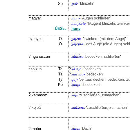
χoń-
'
blinzeln
'
So
magyar
huny-
'
Augen schließen
'
hunyorít-
'
(Augen) blinzeln, zwinker
ÚESz.
huny
nyenyec
O
χajem-
'
zwinkern (mit dem Auge)
'
O
χājeptā-
'
das Auge (die Augen) sch
? nganaszan
káulə́sa
'
bedecken, schließen
'
szölkup
Ta
?
k͔â·nja-
'
bedecken
'
Ta
?
k͔aa·nja-
'
bedecken
'
Ty
qāj-
'
peittää; decken, bedecken, z
Ke
k͔aaja-
'
bedecken
'
? kamassz
kaj-
'
zuschließen, zumachen
'
? kojbál
хайʌямъ
'
zuschließen, zumachen
'
kajan
'
Dach
'
? mator