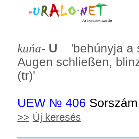
Az
Uralothek
alapján
kuńa-
U
'
behúnyja a 
Augen schließen, blin
(tr)
'
UEW № 406
Sorszám 
>>
Új keresés