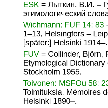
ESK
= Лыткин, В.И. – 
этимологический слова
Wichmann: FUF 14: 83
1–13, Helsingfors – Lei
[später:] Helsinki 1914–.
FUV
= Collinder, Björn
Etymological Dictionary 
Stockholm 1955.
Toivonen: MSFOu 58: 
Toimituksia. Mémoires d
Helsinki 1890–.