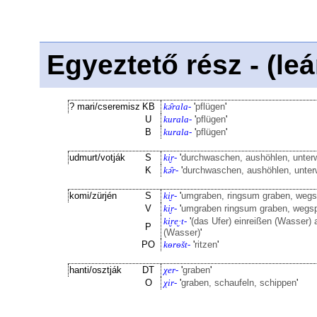
Egyeztető rész - (le
? mari/cseremisz
KB
kə̑rala-
'
pflügen
'
U
kurala-
'
pflügen
'
B
kurala-
'
pflügen
'
udmurt/votják
S
ki̮r-
'
durchwaschen, aushöhlen, unte
K
kə̑r-
'
durchwaschen, aushöhlen, unte
komi/zürjén
S
ki̮r-
'
umgraben, ringsum graben, wegs
V
ki̮r-
'
umgraben ringsum graben, wegsp
ki̮re̮·t-
'
(das Ufer) einreißen (Wasser
P
(Wasser)
'
PO
kѳrѳšt-
'
ritzen
'
hanti/osztják
DT
χer-
'
graben
'
O
χir-
'
graben, schaufeln, schippen
'