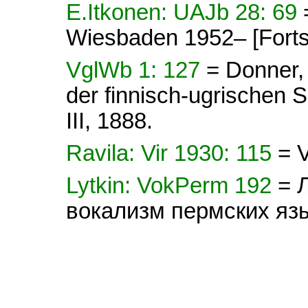
E.Itkonen: UAJb 28: 69
Wiesbaden 1952– [Forts
VglWb 1: 127
= Donner,
der finnisch-ugrischen Sp
III, 1888.
Ravila: Vir 1930: 115
= V
Lytkin: VokPerm 192
= 
вокализм пермских яз