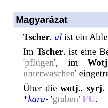
Magyarázat
Tscher
.
al
ist ein Able
Im
Tscher
. ist eine 
'
pflügen
', im
Wotj
unterwaschen
' eingetr
Über die
wotj
.,
syrj
.
*
kara-
'
graben
'
FU
.