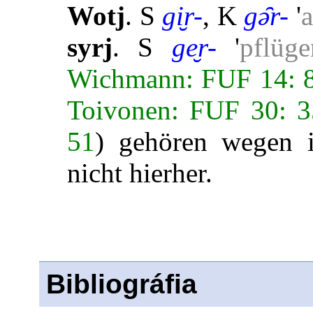
Wotj
. S
gi̮r-
, K
gə̑r-
'
a
syrj
. S
ge̮r-
'
pflüge
Wichmann: FUF 14: 
Toivonen: FUF 30: 
51
) gehören wegen ih
nicht hierher.
Bibliográfia