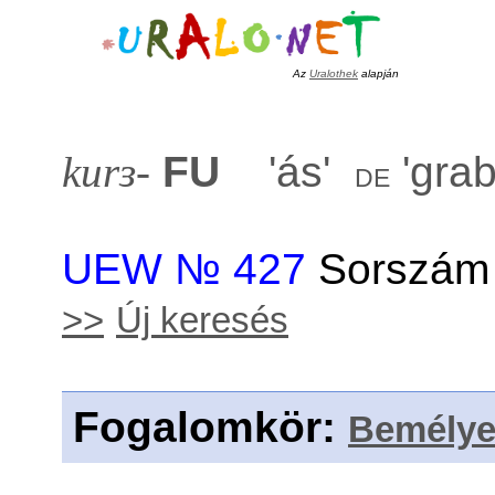
Az
Uralothek
alapján
kurɜ-
FU
'
ás
'
'
gra
de
UEW № 427
Sorszám 
>>
Új keresés
Fogalomkör
:
Bemélye