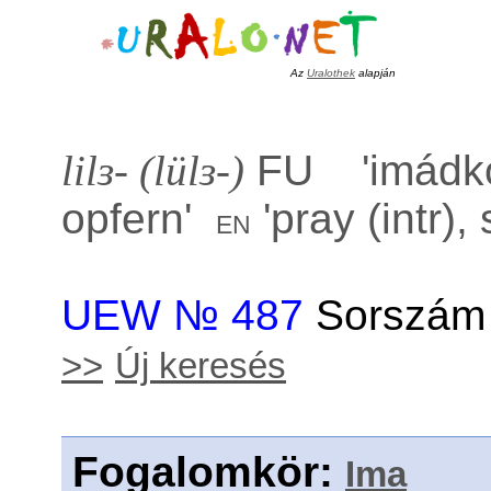
Az
Uralothek
alapján
lilɜ- (lülɜ-)
FU '
imádko
opfern
'
'
pray (intr), 
en
UEW № 487
Sorszám 
>>
Új keresés
Fogalomkör
:
Ima