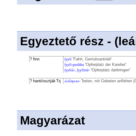
Egyeztető rész - (le
? finn
lyyli
'
Fahrt, Gemütsantrieb
'
lyyli-paikka
'
Opferplatz der Karelier
'
lyyliä-, lyylittä-
'
Opferplatz darbringen
'
? hanti/osztják
Trj
ʌ́iʌ́t́əγʌəʌ-
'
beten, mit Gebeten anflehen (
Magyarázat