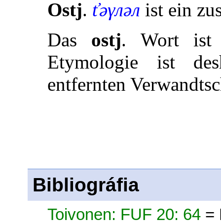
Ostj
.
ťəγлəл
ist ein zu
Das
ostj
. Wort ist
Etymologie ist d
entfernten Verwandtsc
Bibliográfia
Toivonen: FUF 20: 64
= 