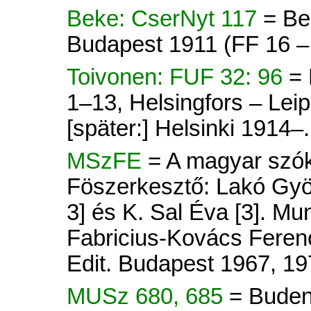
Beke: CserNyt 117
= Be
Budapest 1911 (FF 16 –
Toivonen: FUF 32: 96
= 
1–13, Helsingfors – Lei
[später:] Helsinki 1914–.
MSzFE
= A magyar szók
Föszerkesztő: Lakó Györ
3] és K. Sal Éva [3]. Mu
Fabricius-Kovács Ferenc
Edit. Budapest 1967, 19
MUSz 680, 685
= Buden