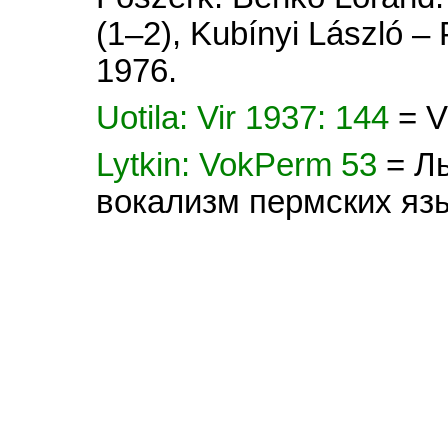
(1–2), Kubínyi László –
1976.
Uotila: Vir 1937: 144
= V
Lytkin: VokPerm 53
= Л
вокализм пермских яз