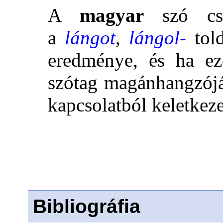
A
magyar
szó csa
a
lángot
,
lángol-
tol
eredménye, és ha e
szótag magánhangzójá
kapcsolatból keletkeze
Bibliográfia