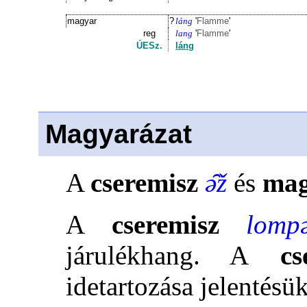
magyar
?
láng
'
Flamme
'
reg
lang
'
Flamme
'
ÚESz.
láng
Magyarázat
A
cseremisz
ə̑ž
és
mag
A
cseremisz
lompə
járulékhang. A
cs
idetartozása jelentésük