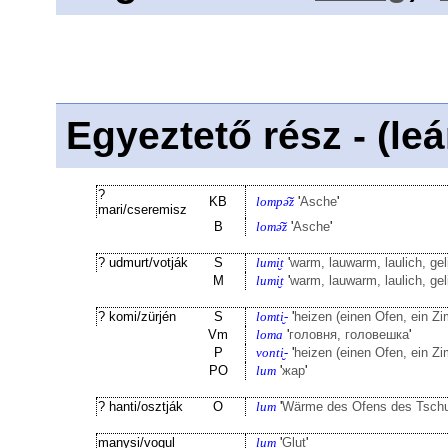
Egyeztető rész - (le
?
KB
lompə̑ž
'
Asche
'
mari/cseremisz
B
lomə̑ž
'
Asche
'
? udmurt/votják
S
lumi̮t
'
warm, lauwarm, laulich, ge
M
lumi̮t
'
warm, lauwarm, laulich, ge
? komi/zürjén
S
lomti̮-
'
heizen (einen Ofen, ein Z
Vm
loma
'
головня, головешка
'
P
vonti̮-
'
heizen (einen Ofen, ein Z
PO
lum
'
жар
'
? hanti/osztják
O
lum
'
Wärme des Ofens des Tsch
manysi/vogul
lum
'
Glut
'