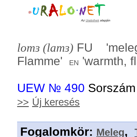
Az
Uralothek
alapján
lomɜ (lamɜ)
FU '
meleg
Flamme
'
'
warmth, f
en
UEW № 490
Sorszám 
>>
Új keresés
Fogalomkör
:
,
Meleg