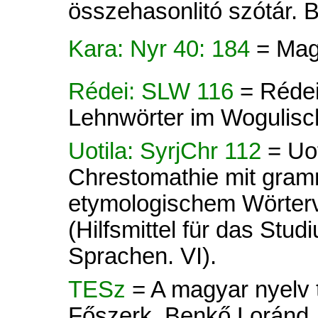
összehasonlitó szótár.
Kara: Nyr 40: 184
= Mag
Rédei: SLW 116
= Rédei
Lehnwörter im Wogulisc
Uotila: SyrjChr 112
= Uot
Chrestomathie mit gram
etymologischem Wörterve
(Hilfsmittel für das Stud
Sprachen. VI).
TESz
= A magyar nyelv tö
Főszerk. Benkő Loránd. 