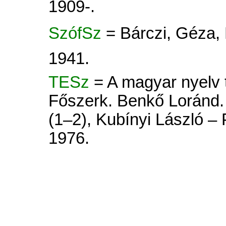
1909-.
SzófSz
= Bárczi, Géza,
1941.
TESz
= A magyar nyelv tö
Főszerk. Benkő Loránd. 
(1–2), Kubínyi László –
1976.