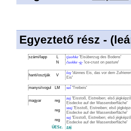
Egyeztető rész - (le
számi/lapp
L
tjuohke
'
Eisüberzug des Bodens
'
N
čuokke -g̬-
'
ice-crust on pasture
'
t́oγ
'
dünnes Eis, das vor dem Zufrieren
hanti/osztják
V
Eis
'
manysi/vogul
LM
sai̊
'
Treibeis
'
zaj
'
Eisstoß, Eistreiben; első jégképz
magyar
reg
Eisdecke auf der Wasseroberfläche
'
szaj
'
Eisstoß, Eistreiben; első jégkép
reg
Eisdecke auf der Wasseroberfläche
'
saj
'
Eisstoß, Eistreiben; első jégképz
reg
Eisdecke auf der Wasseroberfläche
'
ÚESz.
zaj