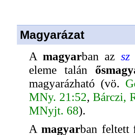
Magyarázat
A
magyar
ban az
s
eleme talán
ősmag
magyarázható (vö.
G
MNy. 21:52
,
Bárczi, 
MNyjt. 68
).
A
magyar
ban feltett