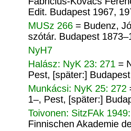
Fabricius-Kovács Ferenc
Edit. Budapest 1967, 19
MUSz 266
= Budenz, Jó
szótár. Budapest 1873–
NyH7
Halász: NyK 23: 271
= 
Pest, [später:] Budapes
Munkácsi: NyK 25: 272
1–, Pest, [später:] Buda
Toivonen: SitzFAk 1949
Finnischen Akademie der