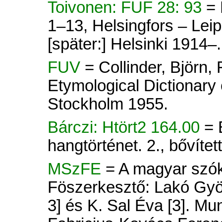
Toivonen: FUF 28: 93
= 
1–13, Helsingfors – Lei
[später:] Helsinki 1914–.
FUV
= Collinder, Björn
Etymological Dictionary 
Stockholm 1955.
Bárczi: Htört2 164.00
= 
hangtörténet. 2., bővít
MSzFE
= A magyar szók
Föszerkesztő: Lakó Györ
3] és K. Sal Éva [3]. Mu