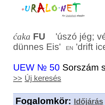
Az
Uralothek
alapján
ćaka
FU
'
úszó jég; v
dünnes Eis
'
'
drift i
en
UEW № 50
Sorszám s
>>
Új keresés
Fogalomkör
:
Időjárás