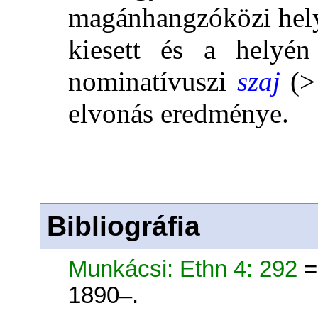
magánhangzóközi hely
kiesett és a helyén
nominatívuszi
sz
a
j
(>
elvonás eredménye.
Bibliográfia
Munkácsi: Ethn 4: 292
=
1890–.