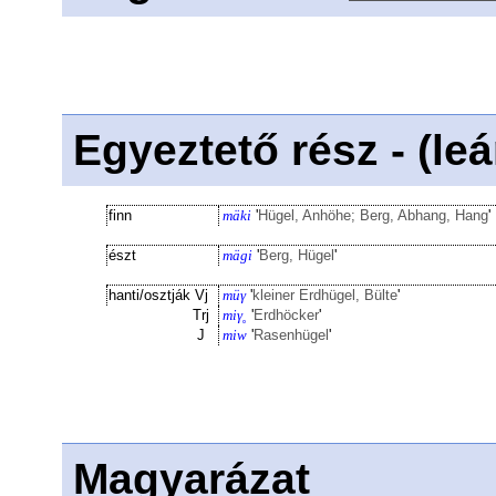
Egyeztető rész - (le
finn
mäki
'
Hügel, Anhöhe; Berg, Abhang, Hang
'
észt
mägi
'
Berg, Hügel
'
hanti/osztják
Vj
müγ
'
kleiner Erdhügel, Bülte
'
Trj
miγ˳
'
Erdhöcker
'
J
miw
'
Rasenhügel
'
Magyarázat