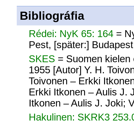
Bibliográfia
Rédei: NyK 65: 164
= N
Pest, [später:] Budapes
SKES
= Suomen kielen e
1955 [Autor] Y. H. Toivon
Toivonen – Erkki Itkonen 
Erkki Itkonen – Aulis J. 
Itkonen – Aulis J. Joki; V
Hakulinen: SKRK3 253.