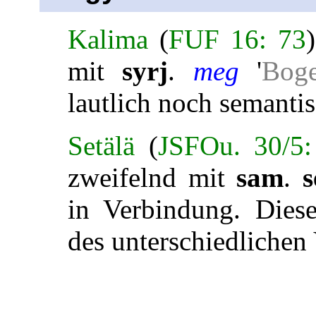
Kalima
(
FUF 16: 73
mit
syrj
.
meg
'
Bog
lautlich noch semantis
Setälä
(
JSFOu. 30/5
zweifelnd mit
sam
.
s
in Verbindung. Dies
des unterschiedlichen