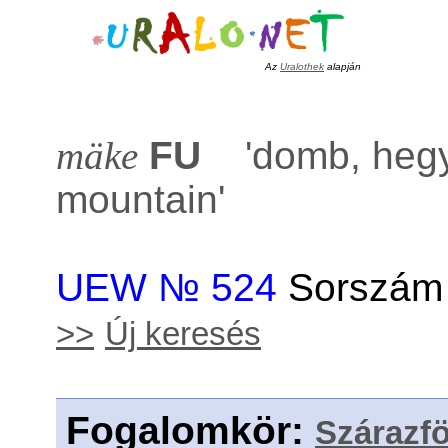
Az
Uralothek
alapján
mäke
FU
'
domb, heg
mountain
'
UEW № 524
Sorszám 
>>
Új keresés
Fogalomkör
:
Szárazfö