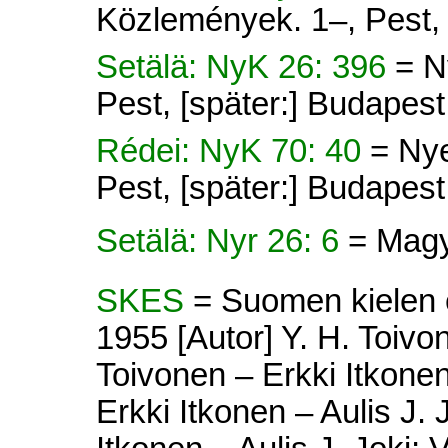
Közlemények. 1–, Pest, 
Setälä: NyK 26: 396
= N
Pest, [später:] Budapes
Rédei: NyK 70: 40
= Ny
Pest, [später:] Budapes
Setälä: Nyr 26: 6
= Magy
SKES
= Suomen kielen e
1955 [Autor] Y. H. Toivon
Toivonen – Erkki Itkonen 
Erkki Itkonen – Aulis J. 