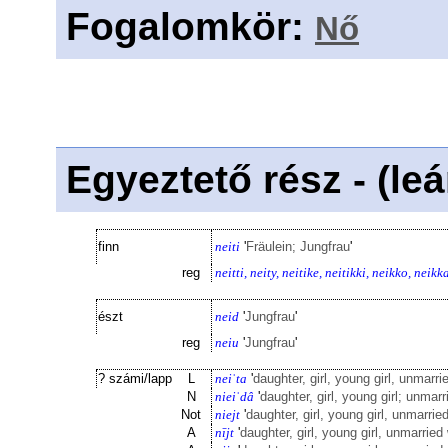
Fogalomkör
:
Nő
Egyeztető rész - (le
finn
neiti
'
Fräulein; Jungfrau
'
reg
neitti, neity, neitike, neitikki, neikko, neikk
észt
neid
'
Jungfrau
'
reg
neiu
'
Jungfrau
'
? számi/lapp
L
neiˈta
'
daughter, girl, young girl, unmar
N
nieiˈdâ
'
daughter, girl, young girl; unma
Not
niejt
'
daughter, girl, young girl, unmarri
A
nījt
'
daughter, girl, young girl, unmarrie