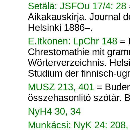
Setälä: JSFOu 17/4: 28
Aikakauskirja. Journal d
Helsinki 1886–.
E.Itkonen: LpChr 148
= 
Chrestomathie mit gram
Wörterverzeichnis. Helsi
Studium der finnisch-ug
MUSZ 213, 401
= Buden
összehasonlitó szótár.
NyH4 30, 34
Munkácsi: NyK 24: 208,