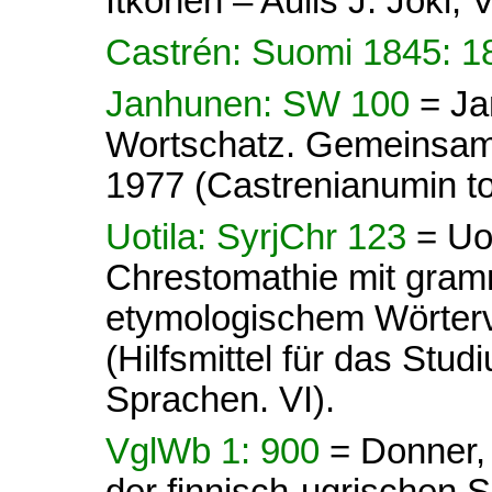
Itkonen – Aulis J. Joki; V
Castrén: Suomi 1845: 1
Janhunen: SW 100
= Ja
Wortschatz. Gemeinsamo
1977 (Castrenianumin toi
Uotila: SyrjChr 123
= Uot
Chrestomathie mit gram
etymologischem Wörterve
(Hilfsmittel für das Stud
Sprachen. VI).
VglWb 1: 900
= Donner,