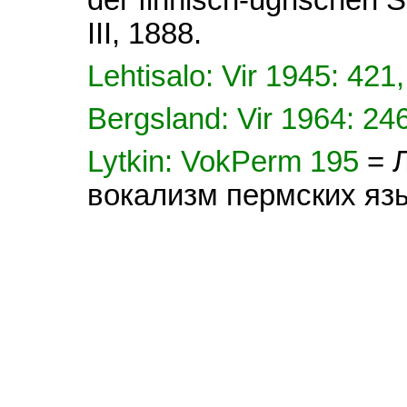
der finnisch-ugrischen Sp
III, 1888.
Lehtisalo: Vir 1945: 421
Bergsland: Vir 1964: 24
Lytkin: VokPerm 195
= 
вокализм пермских яз