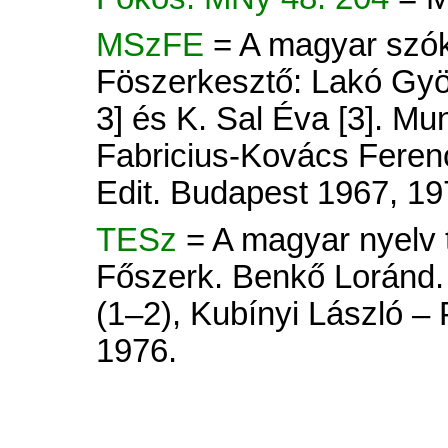
MSzFE
= A magyar szók
Föszerkesztő: Lakó Györ
3] és K. Sal Éva [3]. Mu
Fabricius-Kovács Ferenc
Edit. Budapest 1967, 19
TESz
= A magyar nyelv tö
Főszerk. Benkő Loránd. 
(1–2), Kubínyi László –
1976.