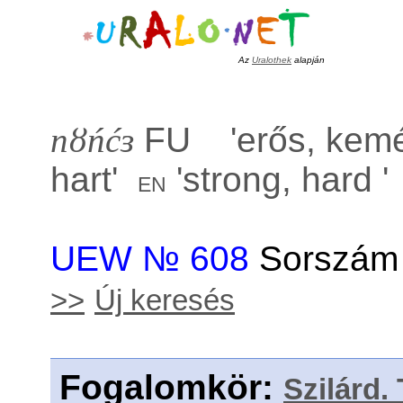
Az
Uralothek
alapján
nȣńćɜ
FU '
erős, kem
hart
'
'
strong, hard
'
en
UEW № 608
Sorszám 
>>
Új keresés
Fogalomkör
:
Szilárd