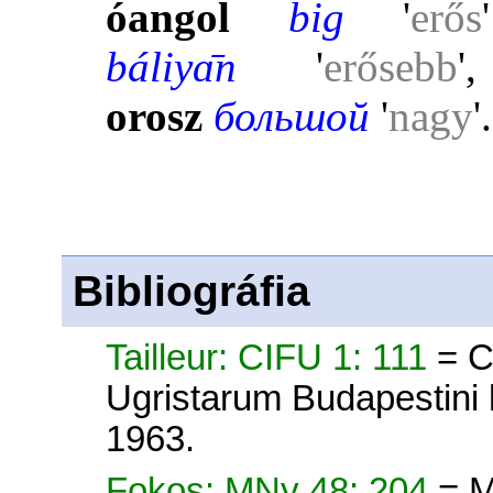
óangol
big
'
erős
'
báliyɑ̄n
'
erősebb
orosz
большоŭ
'
nagy
'.
Bibliográfia
Tailleur: CIFU 1: 111
= C
Ugristarum Budapestini 
1963.
Fokos: MNy 48: 204
= M