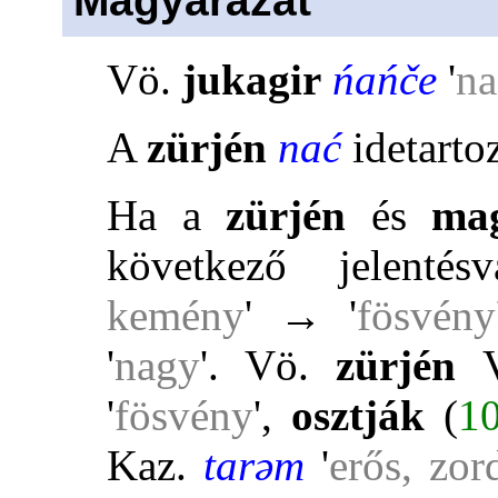
Magyarázat
Vö.
jukagir
ńańče
'
n
A
zürjén
nać
idetarto
Ha a
zürjén
és
ma
következő jelentésv
kemény
' → '
fösvény
'
nagy
'. Vö.
zürjén
'
fösvény
',
osztják
(
1
Kaz.
tarəm
'
erős, zor