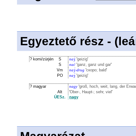
Egyeztető rész - (le
? komi/zürjén
S
naʒ́
'
geizig
'
S
nać
'
ganz, ganz und gar
'
Vm
naʒ́-drug
'
скоро; bald
'
PO
naʒ́
'
geizig
'
? magyar
nagy
'
groß, hoch, weit, lang, der Erw
Alt
'
Ober-, Haupt-; sehr, viel
'
ÚESz.
nagy