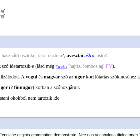
ung
'
ung
'
 használt) ösztöke, ökör ösztöke
',
avesztai
aštra
'
ostor
'.
z
szó idetartozik-e (lásd még
'
hajtás, lombos ág
'
FV
).
*
waštɜ
alizálódott. A
vogul
és
magyar
szó az
ugor
kori lótartás szókincséhez t
ugor
(?
finnugor
) korban a szóhoz járult.
éstani okokból nem tartozik ide.
s Fennicae originis grammatice demonstrata. Nec non vocabvlaria dialectorv