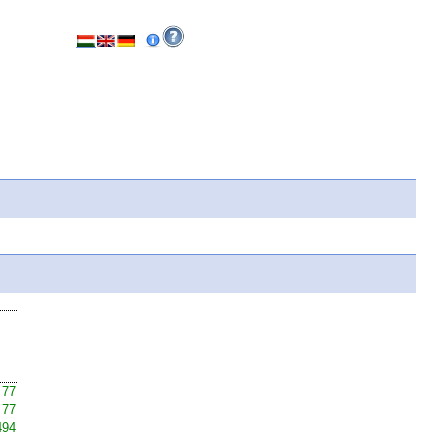
 77
 77
494