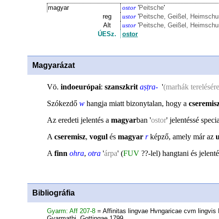
magyar
ostor
'
Peitsche
'
reg
uѕtor
'
Peitsche, Geißel, Heimsch
Alt
uѕtor
'
Peitsche, Geißel, Heimsch
ÚESz.
ostor
Magyarázat
Vö.
indoeurópai
:
szanszkrit
aṣṭra-
'
(marhák terelésére
Szókezdő
w
hangja miatt bizonytalan, hogy a
cseremis
Az eredeti jelentés a
magyar
ban '
ostor
' jelentéssé speci
A
cseremisz
,
vogul
és
magyar
r
képző, amely már az
A
finn
ohra
,
otra
'
árpa
' (
FUV
??-lel) hangtani és jelent
Bibliográfia
Gyarm: Aff 207-8
= Affinitas lingvae Hvngaricae cvm lingvi
Gyarmathi. Gottingae 1799.