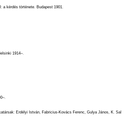
: a kérdés története. Budapest 1901.
elsinki 1914–.
90–.
atársak: Erdélyi István, Fabricius-Kovács Ferenc, Gulya János, K. Sal