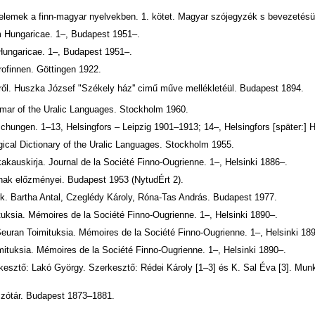
elemek a finn-magyar nyelvekben. 1. kötet. Magyar szójegyzék s bevezetésül
m Hungaricae. 1–, Budapest 1951–.
Hungaricae. 1–, Budapest 1951–.
ofinnen. Göttingen 1922.
éről. Huszka József "Székely ház'' cimű műve mellékletéül. Budapest 1894.
mmar of the Uralic Languages. Stockholm 1960.
chungen. 1–13, Helsingfors – Leipzig 1901–1913; 14–, Helsingfors [später:] H
gical Dictionary of the Uralic Languages. Stockholm 1955.
akauskirja. Journal de la Société Finno-Ougrienne. 1–, Helsinki 1886–.
nak előzményei. Budapest 1953 (NytudÉrt 2).
k. Bartha Antal, Czeglédy Károly, Róna-Tas András. Budapest 1977.
uksia. Mémoires de la Société Finno-Ougrienne. 1–, Helsinki 1890–.
euran Toimituksia. Mémoires de la Société Finno-Ougrienne. 1–, Helsinki 18
ituksia. Mémoires de la Société Finno-Ougrienne. 1–, Helsinki 1890–.
kesztő: Lakó György. Szerkesztő: Rédei Károly [1–3] és K. Sal Éva [3]. Munk
szótár. Budapest 1873–1881.