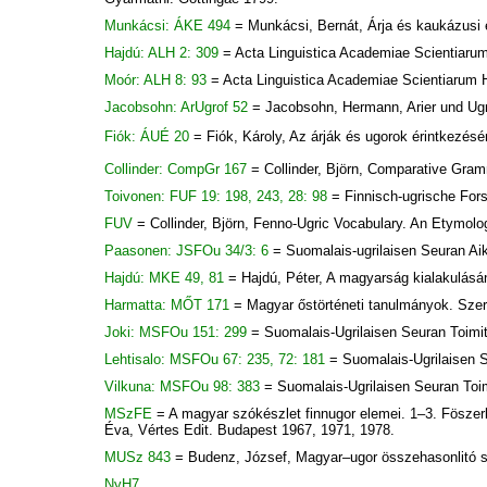
Munkácsi: ÁKE 494
= Munkácsi, Bernát, Árja és kaukázusi 
Hajdú: ALH 2: 309
= Acta Linguistica Academiae Scientiaru
Moór: ALH 8: 93
= Acta Linguistica Academiae Scientiarum 
Jacobsohn: ArUgrof 52
= Jacobsohn, Hermann, Arier und Ugr
Fiók: ÁUÉ 20
= Fiók, Károly, Az árják és ugorok érintkezés
Collinder: CompGr 167
= Collinder, Björn, Comparative Gra
Toivonen: FUF 19: 198, 243, 28: 98
= Finnisch-ugrische Fors
FUV
= Collinder, Björn, Fenno-Ugric Vocabulary. An Etymolo
Paasonen: JSFOu 34/3: 6
= Suomalais-ugrilaisen Seuran Aik
Hajdú: MKE 49, 81
= Hajdú, Péter, A magyarság kialakulásá
Harmatta: MŐT 171
= Magyar őstörténeti tanulmányok. Szer
Joki: MSFOu 151: 299
= Suomalais-Ugrilaisen Seuran Toimit
Lehtisalo: MSFOu 67: 235, 72: 181
= Suomalais-Ugrilaisen S
Vilkuna: MSFOu 98: 383
= Suomalais-Ugrilaisen Seuran Toim
MSzFE
= A magyar szókészlet finnugor elemei. 1–3. Föszer
Éva, Vértes Edit. Budapest 1967, 1971, 1978.
MUSz 843
= Budenz, József, Magyar–ugor összehasonlitó 
NyH7