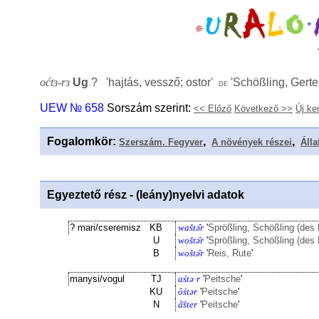
oćtɜ-rɜ
Ug
? '
hajtás, vessző; ostor
'
'
Schößling, Gerte
de
UEW № 658
Sorszám szerint:
<< Előző
Következő >>
Új ke
Fogalomkör
:
,
,
Szerszám. Fegyver
A növények részei
Álla
Egyeztető rész - (leány)nyelvi adatok
? mari/cseremisz
KB
waštə̑r
'
Sprößling, Schößling (des
U
woštə̑r
'
Sprößling, Schößling (des
B
woštə̑r
'
Reis, Rute
'
manysi/vogul
TJ
aśtə·r
'
Peitsche
'
KU
ōśtər
'
Peitsche
'
N
å̄śter
'
Peitsche
'