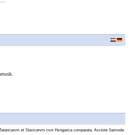
artozik.
m Tataricarvm et Slavicarvm cvm Hvngarica comparata. Avctore Samvele