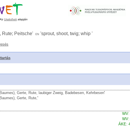
Az
Uralothek
alapján
, Rute; Peitsche
'
'
sprout, shoot, twig; whip
'
en
resés
ttartás
 Baumes), Gerte, Rute, laubiger Zweig, Badebesen, Kehrbesen
'
 Baumes), Gerte, Rute,
'
WV:
WV:
ÁKE: 