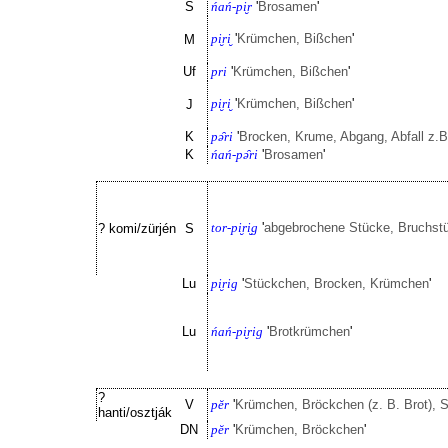
S
ńań-pi̮r
'
Brosamen
'
pi̮ri̮
'
Krümchen, Bißchen
'
M
Uf
pri
'
Krümchen, Bißchen
'
pi̮ri̮
'
Krümchen, Bißchen
'
J
K
pə̑ri
'
Brocken, Krume, Abgang, Abfall z.B
K
ńań-pə̑ri
'
Brosamen
'
tor-pi̮ri̮g
'
abgebrochene Stücke, Bruchstüc
? komi/zürjén
S
Lu
pi̮rig
'
Stückchen, Brocken, Krümchen
'
Lu
ńań-pi̮rig
'
Brotkrümchen
'
?
V
pĕr
'
Krümchen, Bröckchen (z. B. Brot),
hanti/osztják
DN
pĕr
'
Krümchen, Bröckchen
'