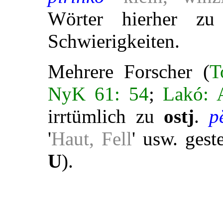
Wörter hierher zu 
Schwierigkeiten.
Mehrere Forscher (
T
NyK 61: 54
;
Lakó: 
irrtümlich zu
ostj
.
p
'
Haut, Fell
' usw. gest
U
).