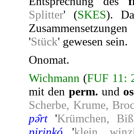
Entsprechung des
f
Splitter
' (
SKES
). D
Zusammensetzungen
'
Stück
' gewesen sein.
Onomat.
Wichmann
(
FUF 11: 
mit den
perm.
und
os
Scherbe, Krume, Broc
pə̑rt
'
Krümchen, Biß
pirinkó
'
klein, winz