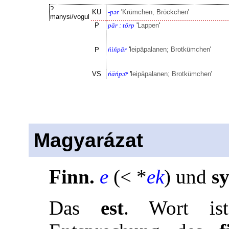
?
KU
-pər
'
Krümchen, Bröckchen
'
manysi/vogul
P
pār : tōrp
'
Lappen
'
ńińpār
'
leipäpalanen; Brotkümchen
'
P
VS
ńäńpɔ̈̄r
'
leipäpalanen; Brotkümchen
'
Magyarázat
Finn.
e
(< *
ek
) und
sy
Das
est
. Wort ist