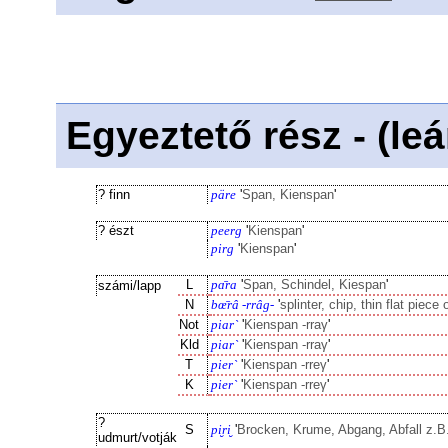
Egyeztető rész - (le
? finn
päre
'
Span, Kienspan
'
? észt
peerg
'
Kienspan
'
pirg
'
Kienspan
'
L
pɑ̄ra
'
Span, Schindel, Kiespan
'
számi/lapp
N
bœ̄râ -rrâg-
'
splinter, chip, thin flat piec
Not
piar`
'
Kienspan -rraγ
'
Kld
piar`
'
Kienspan -rraγ
'
T
pier`
'
Kienspan -rreγ
'
K
pier`
'
Kienspan -rreγ
'
?
S
pi̮ri̮
'
Brocken, Krume, Abgang, Abfall z.B.
udmurt/votják