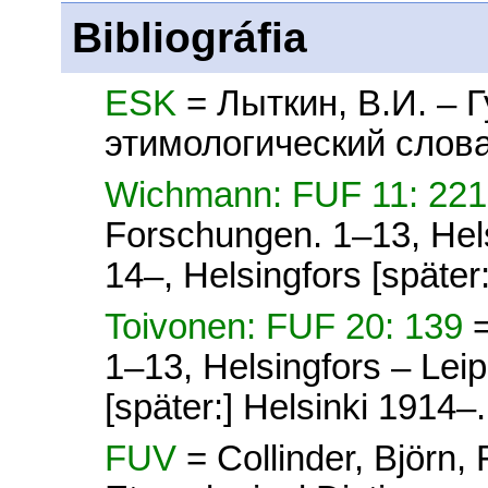
Bibliográfia
ESK
= Лыткин, В.И. – 
этимологический слова
Wichmann: FUF 11: 221
Forschungen. 1–13, Hel
14–, Helsingfors [später
Toivonen: FUF 20: 139
1–13, Helsingfors – Lei
[später:] Helsinki 1914–.
FUV
= Collinder, Björn