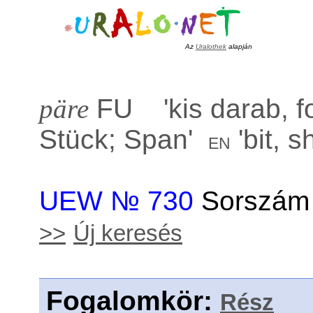
Az
Uralothek
alapján
päre
FU '
kis darab, f
Stück; Span
'
'
bit, s
en
UEW № 730
Sorszám 
>>
Új keresés
Fogalomkör
:
Rész