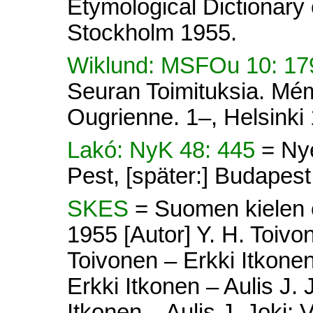
Etymological Dictionary 
Stockholm 1955.
Wiklund: MSFOu 10: 17
Seuran Toimituksia. Mém
Ougrienne. 1–, Helsinki
Lakó: NyK 48: 445
= Ny
Pest, [später:] Budapes
SKES
= Suomen kielen e
1955 [Autor] Y. H. Toivon
Toivonen – Erkki Itkonen 
Erkki Itkonen – Aulis J. 
Itkonen – Aulis J. Joki; V