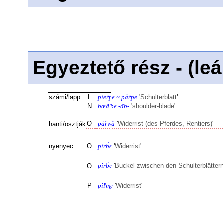
Egyeztető rész - (le
számi/lapp
L
pieŕpē ~ päŕpē
'
Schulterblatt
'
N
bœđ'be -đb-
'
shoulder-blade
'
O
pȧ̆rwä
'
Widerrist (des Pferdes, Rentiers)
'
hanti/osztják
nyenyec
O
pirb́e
'
Widerrist
'
pirb́e
'
Buckel zwischen den Schulterblättern
O
P
piľm̥e
'
Widerrist
'