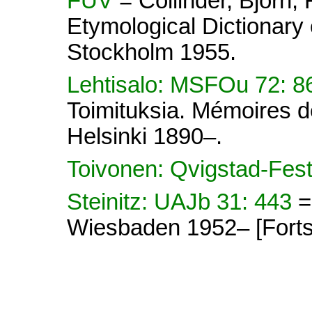
FUV
= Collinder, Björn
Etymological Dictionary 
Stockholm 1955.
Lehtisalo: MSFOu 72: 
Toimituksia. Mémoires d
Helsinki 1890–.
Toivonen: Qvigstad-Fes
Steinitz: UAJb 31: 443
=
Wiesbaden 1952– [Forts