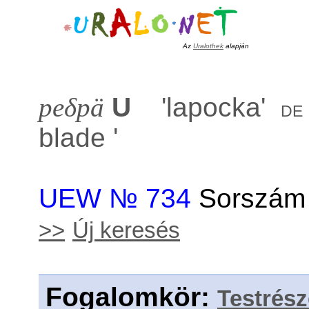
Az
Uralothek
alapján
peδpä
U
'
lapocka
'
de
blade
'
UEW № 734
Sorszám 
>>
Új keresés
Fogalomkör
:
Testrés