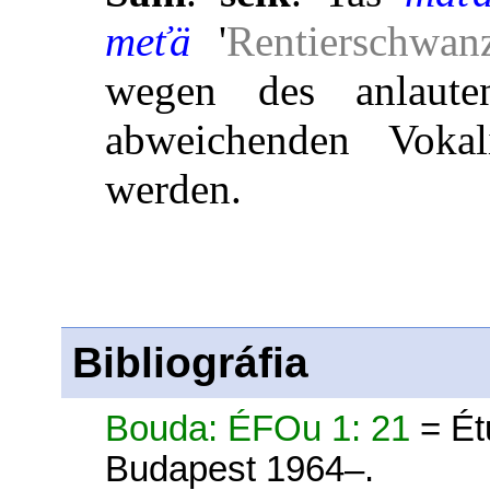
meťä
'
Rentierschwan
wegen des anlaut
abweichenden Vokali
werden.
Bibliográfia
Bouda: ÉFOu 1: 21
= Ét
Budapest 1964–.