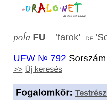
Az
Uralothek
alapján
poĺa
FU
'
farok
'
'
Sc
de
UEW № 792
Sorszám 
>>
Új keresés
Fogalomkör
:
Testrés