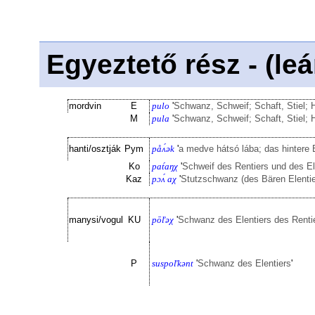
Egyeztető rész - (le
mordvin
E
pulo
'
Schwanz, Schweif; Schaft, Stiel; 
M
pula
'
Schwanz, Schweif; Schaft, Stiel; 
hanti/osztják
Pym
påʌ́ək
'
a medve hátsó lába; das hintere
Ko
pat́aŋχ
'
Schweif des Rentiers und des E
Kaz
pɔʌ́ aχ
'
Stutzschwanz (des Bären Elentie
manysi/vogul
KU
pōľəχ
'
Schwanz des Elentiers des Renti
P
suspoľkənt
'
Schwanz des Elentiers
'