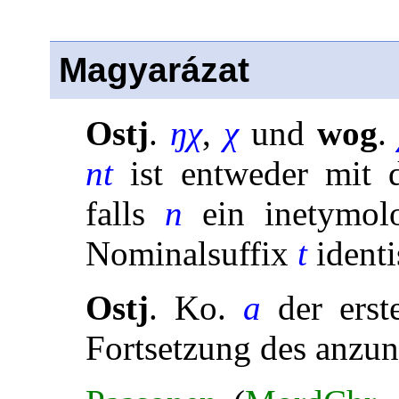
Magyarázat
Ostj
.
ŋ
χ
,
χ
und
wog
.
nt
ist entweder mit
falls
n
ein inetymol
Nominalsuffix
t
identi
Ostj
. Ko.
a
der erst
Fortsetzung des anz