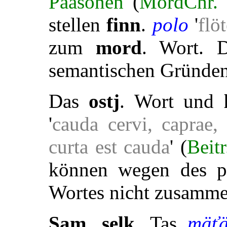
Paasonen
(
MordChr.
stellen
finn
.
polo
'
flö
zum
mord
. Wort. D
semantischen Gründen 
Das
ostj
. Wort und
'
cauda cervi, caprae,
curta est cauda
' (
Beit
können wegen des p
Wortes nicht zusamme
Sam
.
selk
. Tas
mäť