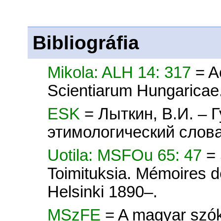
Bibliográfia
Mikola: ALH 14: 317
= A
Scientiarum Hungaricae
ESK
= Лыткин, В.И. – 
этимологический слова
Uotila: MSFOu 65: 47
=
Toimituksia. Mémoires d
Helsinki 1890–.
MSzFE
= A magyar szók