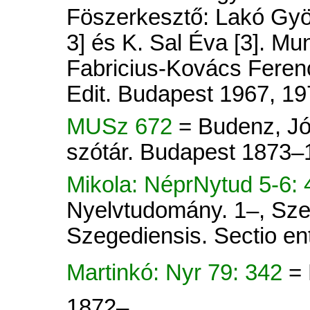
Föszerkesztő: Lakó Györ
3] és K. Sal Éva [3]. Mu
Fabricius-Kovács Ferenc
Edit. Budapest 1967, 19
MUSz 672
= Budenz, Jó
szótár. Budapest 1873–
Mikola: NéprNytud 5-6: 
Nyelvtudomány. 1–, Sze
Szegediensis. Sectio ent
Martinkó: Nyr 79: 342
= 
1872–.