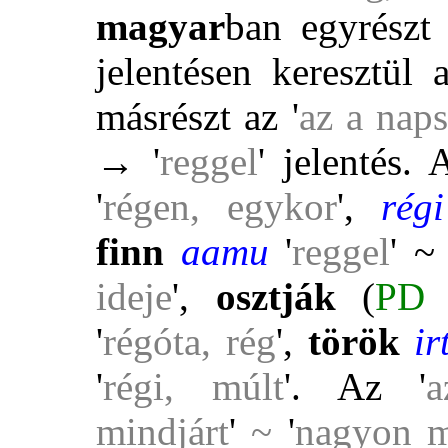
magyar
ban egyrészt 
jelentésen keresztül
másrészt az '
az a nap
→ '
reggel
' jelentés.
'
régen, egykor
',
rég
finn
aamu
'
reggel
' 
ideje
',
osztják
(
PD
'
régóta, rég
',
török
i
'
régi, múlt
'
. Az
'
a
mindjárt
'
~
'
nagyon m