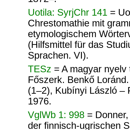
Uotila: SyrjChr 141
= Uot
Chrestomathie mit gram
etymologischem Wörterve
(Hilfsmittel für das Stud
Sprachen. VI).
TESz
= A magyar nyelv tö
Főszerk. Benkő Loránd. 
(1–2), Kubínyi László –
1976.
VglWb 1: 998
= Donner,
der finnisch-ugrischen Sp