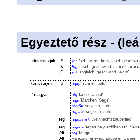
Egyeztető rész - (le
udmurt/votják
S
ǯog
'
sehr warm, heiß; rasch geschwind
K
žog
'
rasch, geschwind; schnell, eilend
G
ǯok
'
sogleich, geschwind, leicht
'
komi/zürjén
S
regi̮d
'
schnell, bald
'
? magyar
rég
'
lange, längst
'
rege
'
Märchen, Sage
'
rögtön
'
sogleich, sofort
'
rögvest
'
sogleich, sofort
'
reg
regös ének
'
Weihnachtszauberlied
'
reg
regelye
'
rejtett hely erdőben stb; Ver
Alt
reg
'
Morgen
'
Alt
'
varázsló, énekes; Zauberer, Sänger
'