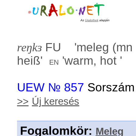
Az
Uralothek
alapján
reŋkɜ
FU '
meleg (mn f
heiß
'
'
warm, hot
'
en
UEW № 857
Sorszám 
>>
Új keresés
Fogalomkör
:
Meleg