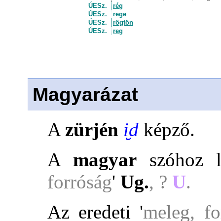
ÚESz.
rég
ÚESz.
rege
ÚESz.
rögtön
ÚESz.
reg
Magyarázat
A
zürjén
i̮d
képző.
A
magyar
szóhoz 
forróság
'
Ug.
, ?
U
.
Az eredeti
'
meleg, fo