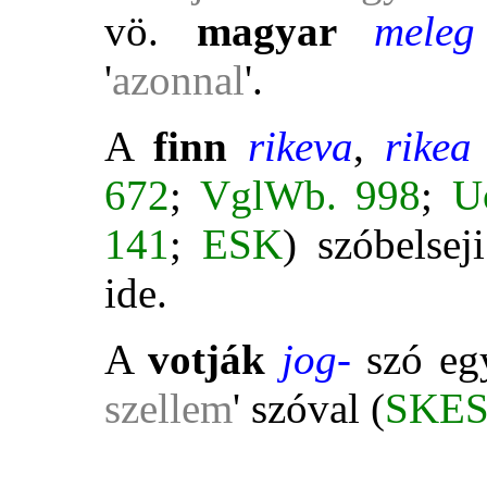
vö.
magyar
mele
'
azonnal
'.
A
finn
rikeva
,
rikea
672
;
VglWb. 998
;
Uo
141
;
ESK
) szóbelse
ide.
A
votják
jog-
szó eg
szellem
' szóval (
SKE