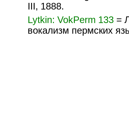
III, 1888.
Lytkin: VokPerm 133
= 
вокализм пермских яз