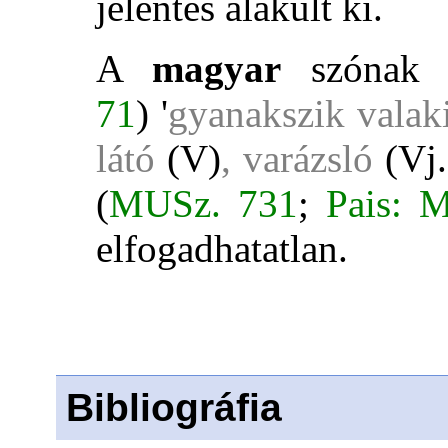
jelentés alakult ki.
A
magyar
szónak
71
) '
gyanakszik valak
látó
(V)
, varázsló
(Vj.
(
MUSz. 731
;
Pais: 
elfogadhatatlan.
Bibliográfia