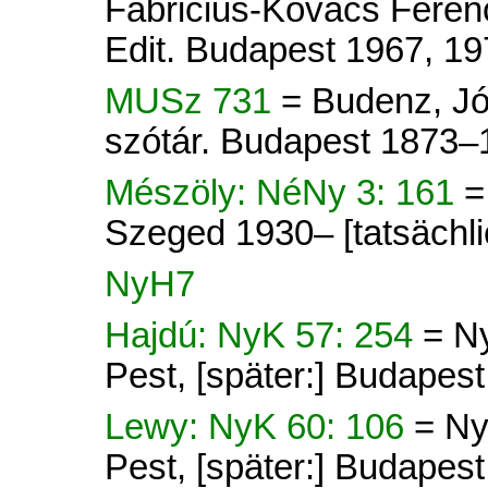
Fabricius-Kovács Ferenc
Edit. Budapest 1967, 19
MUSz 731
= Budenz, Jó
szótár. Budapest 1873–
Mészöly: NéNy 3: 161
=
Szeged 1930– [tatsächli
NyH7
Hajdú: NyK 57: 254
= N
Pest, [später:] Budapes
Lewy: NyK 60: 106
= Ny
Pest, [später:] Budapes