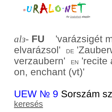
Az
Uralothek
alapján
alɜ-
FU
'
varázsigét 
elvarázsol
'
'
Zauber
de
verzaubern
'
'
recite
en
on, enchant (vt)
'
UEW № 9
Sorszám sz
keresés