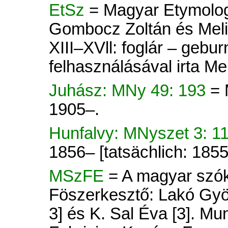
EtSz
= Magyar Etymologiai
Gombocz Zoltán és Mel
XIII–XVll: foglár – gebu
felhasználásával irta M
Juhász: MNy 49: 193
= 
1905–.
Hunfalvy: MNyszet 3: 1
1856– [tatsächlich: 185
MSzFE
= A magyar szók
Föszerkesztő: Lakó Györ
3] és K. Sal Éva [3]. Mu