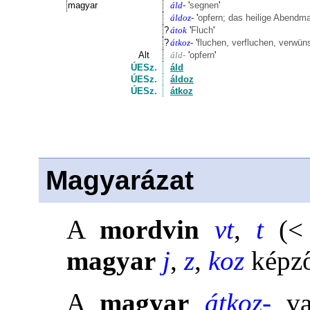
magyar
áld-
'
segnen
'
áldoz-
'
opfern; das heilige Abendm
?
átok
'
Fluch
'
?
átkoz-
'
fluchen, verfluchen, verwü
Alt
áld-
'
opfern
'
ÚESz.
áld
ÚESz.
áldoz
ÚESz.
átkoz
Magyarázat
A
mordvin
vt
,
t
(<
magyar
j
,
z
,
koz
képz
A
magyar
átkoz-
va