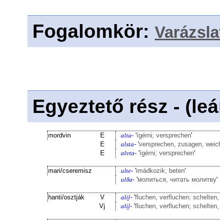
Fogalomkör
:
Varázsla
Egyeztető rész - (le
mordvin
E
alta-
'
ígérni; versprechen
'
E
alsta-
'
versprechen, zusagen, wei
E
alvta-
'
ígérni; versprechen
'
mari/cseremisz
ulte-
'
imádkozik; beten
'
ulδa-
'
молиться, читать молитву
'
hanti/osztják
V
ali̮l-
'
fluchen, verfluchen; schelten
Vj
ali̮l-
'
fluchen, verfluchen; schelten