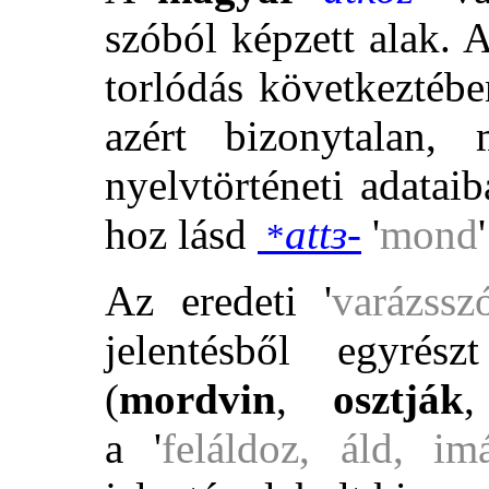
szóból képzett alak.
torlódás következtébe
azért bizonytalan
nyelvtörténeti adata
hoz lásd
attɜ-
'
mond
*
Az eredeti '
varázssz
jelentésből egyrés
(
mordvin
,
osztják
a '
feláldoz, áld, im