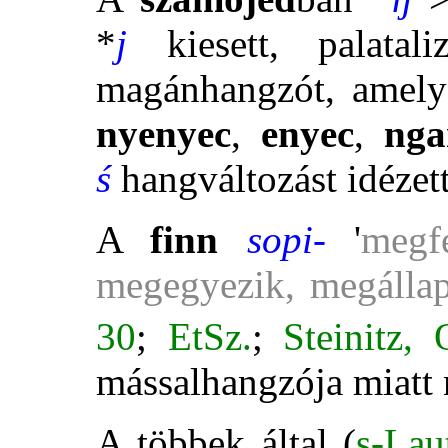
*
j
kiesett, palatal
magánhangzót, amely
nyenyec
,
enyec
,
nga
ś
hangváltozást idézett
A
finn
sopi-
'
megfe
megegyezik, megálla
30
;
EtSz.
;
Steinitz, 
mássalhangzója miatt 
A többek által (
s-Lau