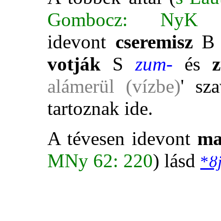
Gombocz: NyK
idevont
cseremisz
votják
S
zum-
és
z
alámerül (vízbe)
' sz
tartoznak ide.
A tévesen idevont
ma
MNy 62: 220
) lásd
*
ȣ