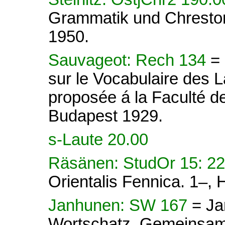
Grammatik und Chrestoma
1950.
Sauvageot: Rech 134
=
sur le Vocabulaire des 
proposée á la Faculté de
Budapest 1929.
s-Laute 20.00
Räsänen: StudOr 15: 2
Orientalis Fennica. 1–, 
Janhunen: SW 167
= Ja
Wortschatz. Gemeinsamo