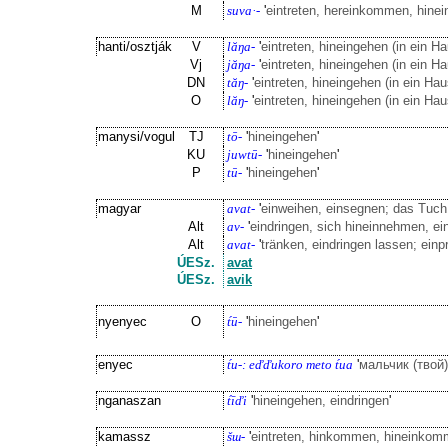
M
suva·-
'
eintreten, hereinkommen, hine
hanti/osztják
V
lăŋa-
'
eintreten, hineingehen (in ein H
Vj
jăŋa-
'
eintreten, hineingehen (in ein H
DN
tăŋ-
'
eintreten, hineingehen (in ein Ha
O
lăŋ-
'
eintreten, hineingehen (in ein Ha
manysi/vogul
TJ
tō-
'
hineingehen
'
KU
juwtū-
'
hineingehen
'
P
tū-
'
hineingehen
'
magyar
avat-
'
einweihen, einsegnen; das Tuch
Alt
av-
'
eindringen, sich hineinnehmen, e
Alt
avat-
'
tränken, eindringen lassen; einp
ÚESz.
avat
ÚESz.
avik
nyenyec
O
t́ū-
'
hineingehen
'
enyec
t́u-: eďďukoro meto t́ua
'
мальчик (твой
nganaszan
t́īďi
'
hineingehen, eindringen
'
kamassz
šɯ-
'
eintreten, hinkommen, hineinko