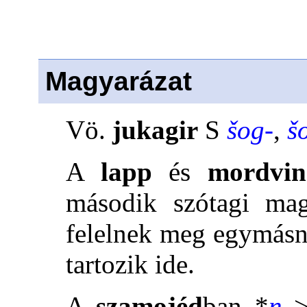
Magyarázat
Vö.
jukagir
S
šog-
,
š
A
lapp
és
mordvi
második szótagi ma
felelnek meg egymásn
tartozik ide.
A
szamojéd
ban *
ŋ
>