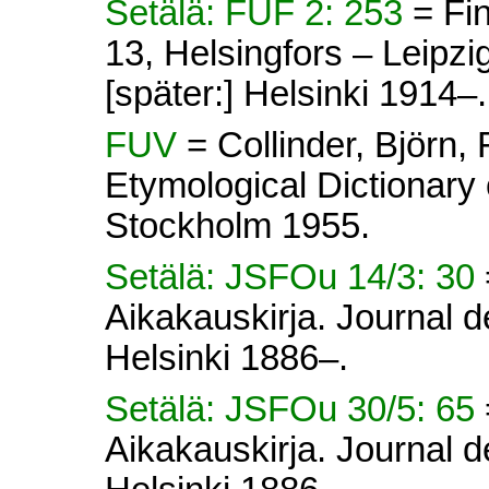
Setälä: FUF 2: 253
= Fi
13, Helsingfors – Leipz
[später:] Helsinki 1914–.
FUV
= Collinder, Björn
Etymological Dictionary 
Stockholm 1955.
Setälä: JSFOu 14/3: 30
Aikakauskirja. Journal d
Helsinki 1886–.
Setälä: JSFOu 30/5: 65
Aikakauskirja. Journal d