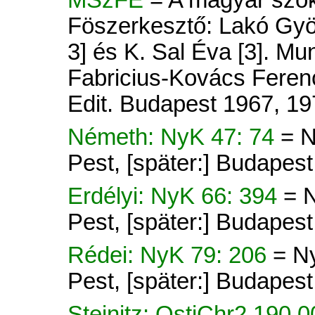
MSzFE
= A magyar szók
Föszerkesztő: Lakó Györ
3] és K. Sal Éva [3]. Mu
Fabricius-Kovács Ferenc
Edit. Budapest 1967, 19
Németh: NyK 47: 74
= N
Pest, [später:] Budapes
Erdélyi: NyK 66: 394
= 
Pest, [später:] Budapes
Rédei: NyK 79: 206
= N
Pest, [später:] Budapes
Steinitz: OstjChr2 190.