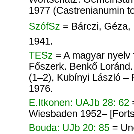
1977 (Castrenianumin toi
SzófSz
= Bárczi, Géza,
1941.
TESz
= A magyar nyelv tö
Főszerk. Benkő Loránd. 
(1–2), Kubínyi László –
1976.
E.Itkonen: UAJb 28: 62
Wiesbaden 1952– [Forts
Bouda: UJb 20: 85
= Un