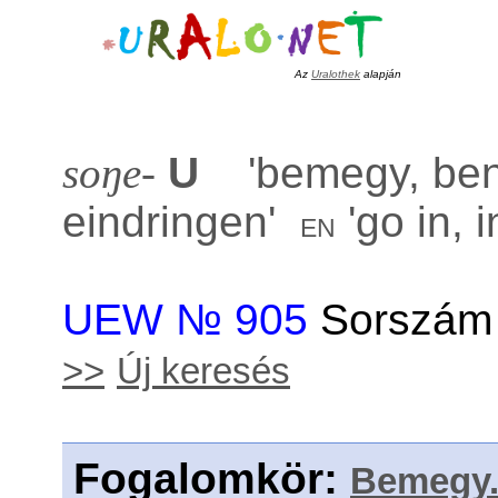
Az
Uralothek
alapján
soŋe-
U
'
bemegy, be
eindringen
'
'
go in, 
en
UEW № 905
Sorszám 
>>
Új keresés
Fogalomkör
:
Bemegy.