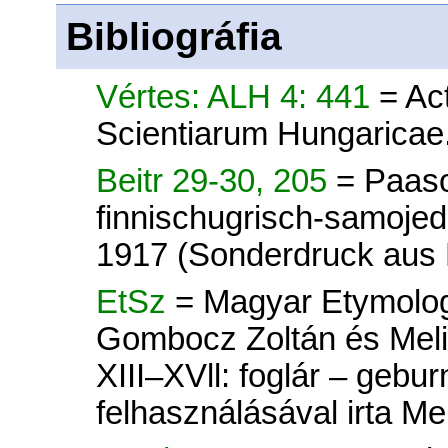
Bibliográfia
Vértes: ALH 4: 441
= Ac
Scientiarum Hungaricae
Beitr 29-30, 205
= Paaso
finnischugrisch-samoje
1917 (Sonderdruck aus 
EtSz
= Magyar Etymologiai
Gombocz Zoltán és Mel
XIII–XVll: foglár – gebu
felhasználásával irta M