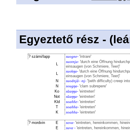
Egyeztető rész - (le
? számi/lapp
suogne-
'
intrare
'
suotnja-
'
durch eine Öffnung hindurchpa
L
einsaugen (von Schmiere, Teer)
'
suokŋa-
'
durch eine Öffnung hindurchpa
L
einsaugen (von Schmiere, Teer)
'
N
suodnjâ- -nj-
'
(with difficulty) creep int
N
sougŋa-
'
clam subrepere
'
Ko
sŭaŋŋa-
'
eintreten
'
Not
sŭaŋŋa-
'
eintreten
'
Kld
soaññe-
'
eintreten
'
T
soañña-
'
eintreten
'
K
soañña-
'
eintreten
'
? mordvin
E
sova-
'
eintreten, hereinkommen, hinei
E
suva·-
'
eintreten, hereinkommen, hine