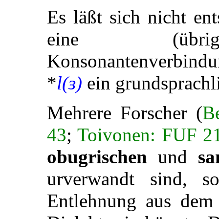
Es läßt sich nicht en
eine (übrig
Konsonantenverbindu
*
l(ɜ)
ein grundsprachli
Mehrere Forscher (
Be
43
;
Toivonen: FUF 21
obugrischen
und
s
urverwandt sind, 
Entlehnung aus de