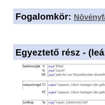
Fogalomkör
:
Növényf
Egyeztető rész - (le
hanti/osztják
V
ḷoγəḷ
'
Rübe
'
Vj
joγəḷ
'
Lauch
'
VK
joγəḷ
'
jede Art von Wurzelfrüchten (Kartof
manysi/vogul
TJ
taŋkəl
'
саранка, Lilium martagon (die gel
TČ
taŋkəl
'
саранка; Lilium martagon (die gel
szölkup
Ta
togi̮l
'
cаран; (sibirische) Lilie
'