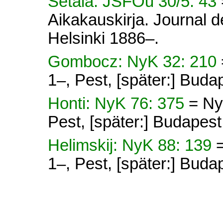
Setälä: JSFOu 30/5: 43
Aikakauskirja. Journal d
Helsinki 1886–.
Gombocz: NyK 32: 210
1–, Pest, [später:] Buda
Honti: NyK 76: 375
= Ny
Pest, [später:] Budapes
Helimskij: NyK 88: 139
1–, Pest, [später:] Buda