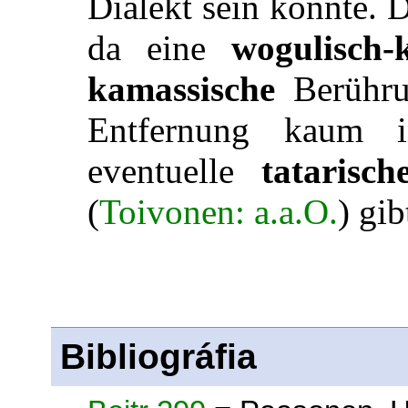
Dialekt sein könnte. 
da eine
wogulisch-
kamassische
Berühru
Entfernung kaum 
eventuelle
tatarisch
(
Toivonen: a.a.O.
) gi
Bibliográfia