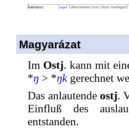
kamassz
tuγul
'
Lilienzwiebel (von Lilium martagon)
'
Magyarázat
Im
Ostj
. kann mit ei
*
ŋ
> *
ŋk
gerechnet we
Das anlautende
ostj
. 
Einfluß des ausla
entstanden.