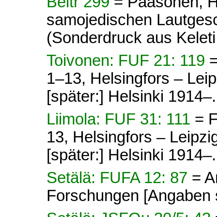
Beitr 299
= Paasonen, H.
samojedischen Lautges
(Sonderdruck aus Kelet
Toivonen: FUF 21: 119
=
1–13, Helsingfors – Lei
[später:] Helsinki 1914–.
Liimola: FUF 31: 111
= 
13, Helsingfors – Leipz
[später:] Helsinki 1914–.
Setälä: FUFA 12: 87
= A
Forschungen [Angaben s