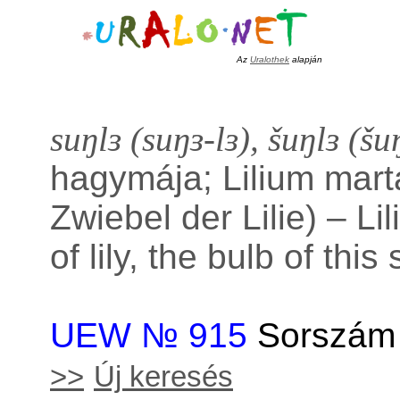
Az
Uralothek
alapján
suŋlɜ (suŋɜ-lɜ), šuŋlɜ (šu
hagymája; Lilium mar
Zwiebel der Lilie) – L
of lily, the bulb of this
UEW № 915
Sorszám 
>>
Új keresés