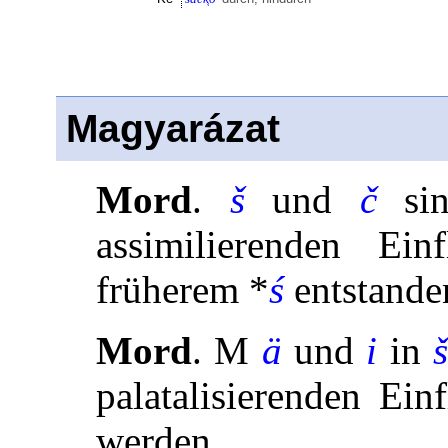
Magyarázat
Mord
.
š
und
č
sin
assimilierenden Ei
früherem *
ś
entstande
Mord
. M
ä
und
i
in
palatalisierenden Ein
werden.