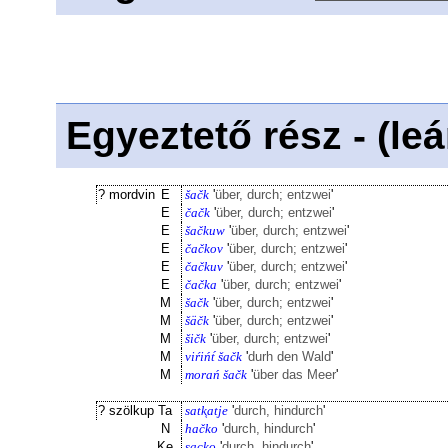
Egyeztető rész - (le
? mordvin
E
šačk
'
über, durch; entzwei
'
E
čačk
'
über, durch; entzwei
'
E
šačkuw
'
über, durch; entzwei
'
E
čačkov
'
über, durch; entzwei
'
E
čačkuv
'
über, durch; entzwei
'
E
čačka
'
über, durch; entzwei
'
M
šačk
'
über, durch; entzwei
'
M
šäčk
'
über, durch; entzwei
'
M
šičk
'
über, durch; entzwei
'
M
viŕińt́ šačk
'
durh den Wald
'
M
morań šačk
'
über das Meer
'
? szölkup
Ta
satk͔atje
'
durch, hindurch
'
N
hačko
'
durch, hindurch
'
Ke
sack͔o
'
durch, hindurch
'