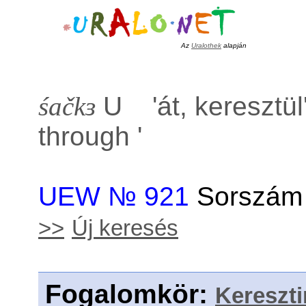
Az
Uralothek
alapján
śačkɜ
U '
át, keresztül
through
'
UEW № 921
Sorszám 
>>
Új keresés
Fogalomkör
:
Kereszti