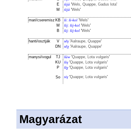
E
śijä
'
Wels, Quappe, Gadus lota
'
M
śijä
'
Wels
'
mari/cseremisz
KB
ši: ši-kol
'
Wels
'
M
šij: šij-kol
'
Wels
'
B
šij: šij-kol
'
Wels
'
hanti/osztják
V
sĕγ
'
Aalraupe, Quappe
'
DN
sĕχ
'
Aalraupe, Quappe
'
manysi/vogul
TJ
šüw
'
Quappe, Lota vulgaris
'
KU
šiγ
'
Quappe, Lota vulgaris
'
P
ši̮γ
'
Quappe, Lota vulgaris
'
siγ
'
Quappe; Lota vulgaris
'
So
Magyarázat