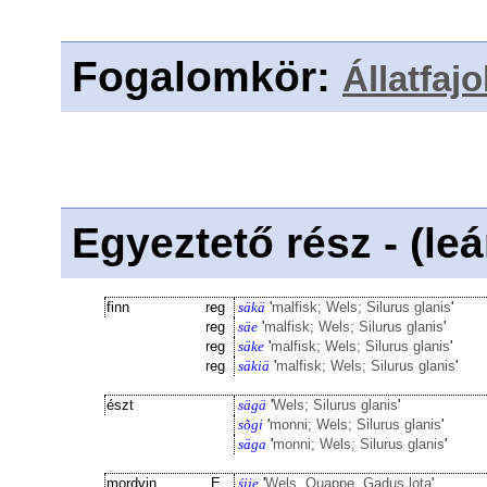
Fogalomkör
:
Állatfajo
Egyeztető rész - (le
finn
reg
säkä
'
malfisk; Wels; Silurus glanis
'
reg
säe
'
malfisk; Wels; Silurus glanis
'
reg
säke
'
malfisk; Wels; Silurus glanis
'
reg
säkiä
'
malfisk; Wels; Silurus glanis
'
észt
sägä
'
Wels; Silurus glanis
'
sõgi
'
monni; Wels; Silurus glanis
'
säga
'
monni; Wels; Silurus glanis
'
mordvin
E
śije
'
Wels, Quappe, Gadus lota
'