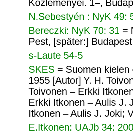
Közleményei. 1–, Budap
N.Sebestyén : NyK 49: 
Bereczki: NyK 70: 31
= 
Pest, [später:] Budapes
s-Laute 54-5
SKES
= Suomen kielen e
1955 [Autor] Y. H. Toivon
Toivonen – Erkki Itkonen 
Erkki Itkonen – Aulis J. 
Itkonen – Aulis J. Joki; V
E.Itkonen: UAJb 34: 20