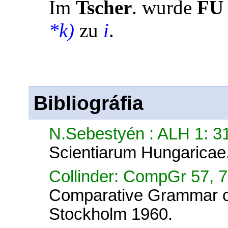
Im
Tscher
. wurde
FU
*
k
)
zu
i
.
Bibliográfia
N.Sebestyén : ALH 1: 
Scientiarum Hungaricae
Collinder: CompGr 57, 
Comparative Grammar of
Stockholm 1960.