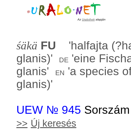
Az
Uralothek
alapján
śäkä
FU
'
halfajta (?h
glanis)
'
'
eine Fischa
de
glanis
'
'
a species of
en
glanis)
'
UEW № 945
Sorszám 
>>
Új keresés